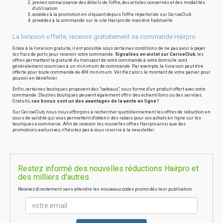
prenez connaissance des détails de l'offre, des articles concernés et des modalités
d'utilisation
accédez à la promotion en cliquant depuis l'offre répertoriée sur CeriseClub
procédez à la commande sur le site Hairpro de manière habituelle
La livraison offerte, recevoir gratuitement sa commande Hairpro
Grâce à la livraison gratuite, il est possible sous certaines conditions de ne pas avoir à payer
les frais de ports pour recevoir votre commande.
Signalées en violet sur CeriseClub
, les
offres permettant la gratuité du transport de votre commande à votre domicile sont
généralement soumises à un minimum de commande. Par exemple, la livraison peut être
offerte pour toute commande de 49€ minimum. Vérifiez alors le montant de votre panier pour
pouvoir en bénéficier.
Enfin, certaines boutiques proposent des "cadeaux", sous forme d'un produit offert avec votre
commande. D'autres boutiques peuvent également offrir des échantillons ou des services.
Gratuits,
ces bonus sont un des avantages de la vente en ligne !
Sur CeriseClub, nous nous efforçons à rechercher quotidiennement les offres de réduction en
cours de validité qui vous permettent d'obtenir des rabais pour vos achats en ligne sur les
boutiques e-commerce. Afin de recevoir les nouvelles offres Hairpro ainsi que des
promotions exclusives, n'hésitez pas à vous inscrire à la newsletter.
Restez informé des nouvelles réductions Hairpro et
des milliers d'autres
Recevez directement sans attendre les nouveaux codes promo dès leur publication.