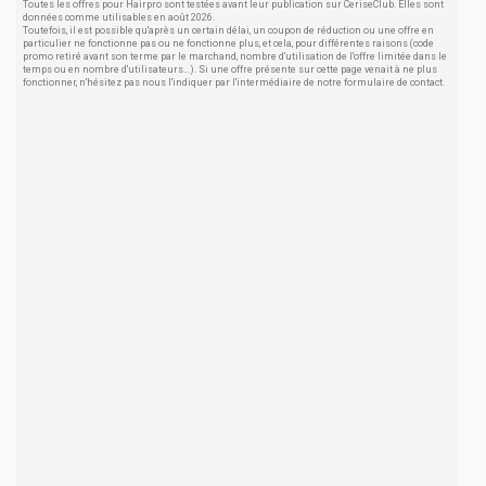
Toutes les offres pour Hairpro sont testées avant leur publication sur CeriseClub. Elles sont
données comme utilisables en août 2026.
Toutefois, il est possible qu'après un certain délai, un coupon de réduction ou une offre en
particulier ne fonctionne pas ou ne fonctionne plus, et cela, pour différentes raisons (code
promo retiré avant son terme par le marchand, nombre d'utilisation de l'offre limitée dans le
temps ou en nombre d'utilisateurs...). Si une offre présente sur cette page venait à ne plus
fonctionner, n'hésitez pas nous l'indiquer par l'intermédiaire de notre formulaire de contact.