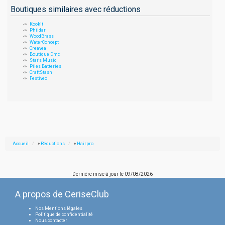
Boutiques similaires avec réductions
Kookit
Phildar
WoodBrass
WaterConcept
Creavea
Boutique Dmc
Star's Music
Piles Batteries
CraftStash
Festiveo
Accueil
»
Réductions
»
Hairpro
Dernière mise à jour le
09/08/2026
A propos de CeriseClub
Nos Mentions légales
Politique de confidentialité
Nous contacter