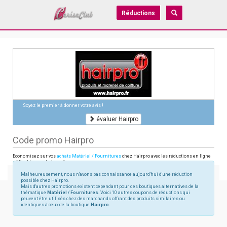
Réductions
Soyez le premier à donner votre avis !
évaluer Hairpro
Code promo Hairpro
Economisez sur vos
achats Matériel / Fournitures
chez Hairpro avec les réductions en ligne
utilisables sur hairpro.fr
Malheureusement, nous n'avons pas connaissance aujourd'hui d'une réduction
possible chez Hairpro.
Mais d'autres promotions existent cependant pour des boutiques alternatives de la
thématique
Matériel / Fournitures
. Voici 10 autres coupons de réductions qui
peuvent être utilisés chez des marchands offrant des produits similaires ou
identiques à ceux de la boutique
Hairpro
.