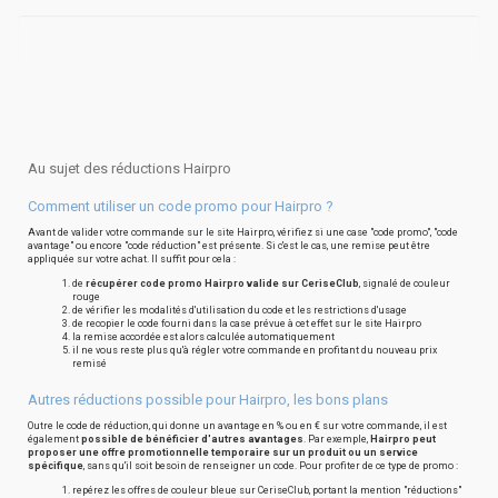
Au sujet des réductions Hairpro
Comment utiliser un code promo pour Hairpro ?
Avant de valider votre commande sur le site Hairpro, vérifiez si une case "code promo", "code
avantage" ou encore "code réduction" est présente. Si c'est le cas, une remise peut être
appliquée sur votre achat. Il suffit pour cela :
de
récupérer code promo Hairpro valide sur CeriseClub
, signalé de couleur
rouge
de vérifier les modalités d'utilisation du code et les restrictions d'usage
de recopier le code fourni dans la case prévue à cet effet sur le site Hairpro
la remise accordée est alors calculée automatiquement
il ne vous reste plus qu'à régler votre commande en profitant du nouveau prix
remisé
Autres réductions possible pour Hairpro, les bons plans
Outre le code de réduction, qui donne un avantage en % ou en € sur votre commande, il est
également
possible de bénéficier d'autres avantages
. Par exemple,
Hairpro peut
proposer une offre promotionnelle temporaire sur un produit ou un service
spécifique
, sans qu'il soit besoin de renseigner un code. Pour profiter de ce type de promo :
repérez les offres de couleur bleue sur CeriseClub, portant la mention "réductions"