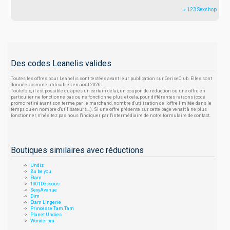
» 123 Sexshop
Des codes Leanelis valides
Toutes les offres pour Leanelis sont testées avant leur publication sur CeriseClub. Elles sont
données comme utilisables en août 2026.
Toutefois, il est possible qu'après un certain délai, un coupon de réduction ou une offre en
particulier ne fonctionne pas ou ne fonctionne plus, et cela, pour différentes raisons (code
promo retiré avant son terme par le marchand, nombre d'utilisation de l'offre limitée dans le
temps ou en nombre d'utilisateurs...). Si une offre présente sur cette page venait à ne plus
fonctionner, n'hésitez pas nous l'indiquer par l'intermédiaire de notre formulaire de contact.
Boutiques similaires avec réductions
Undiz
Bu be you
Etam
1001Dessous
SexyAvenue
Dim
Etam Lingerie
Princesse Tam.Tam
Planet Undies
Wonderbra