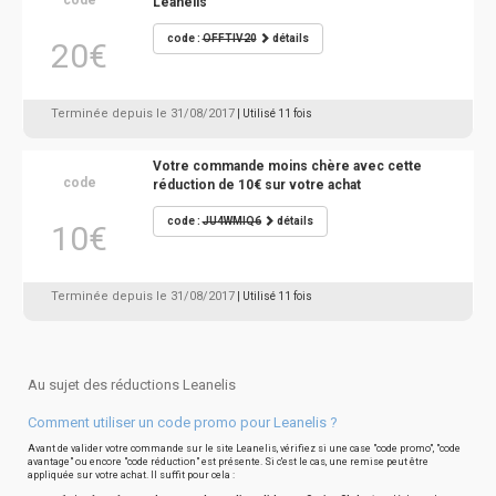
code
Leanelis
code :
OFFTIV20
détails
20€
Terminée depuis le 31/08/2017
| Utilisé 11 fois
Votre commande moins chère avec cette
code
réduction de 10€ sur votre achat
code :
JU4WMIQ6
détails
10€
Terminée depuis le 31/08/2017
| Utilisé 11 fois
Au sujet des réductions Leanelis
Comment utiliser un code promo pour Leanelis ?
Avant de valider votre commande sur le site Leanelis, vérifiez si une case "code promo", "code
avantage" ou encore "code réduction" est présente. Si c'est le cas, une remise peut être
appliquée sur votre achat. Il suffit pour cela :