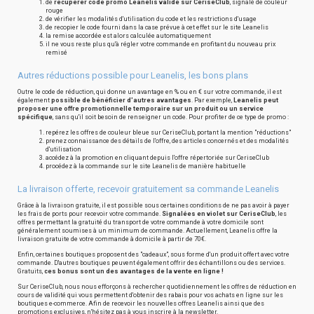
de
récupérer code promo Leanelis valide sur CeriseClub
, signalé de couleur
rouge
de vérifier les modalités d'utilisation du code et les restrictions d'usage
de recopier le code fourni dans la case prévue à cet effet sur le site Leanelis
la remise accordée est alors calculée automatiquement
il ne vous reste plus qu'à régler votre commande en profitant du nouveau prix
remisé
Autres réductions possible pour Leanelis, les bons plans
Outre le code de réduction, qui donne un avantage en % ou en € sur votre commande, il est
également
possible de bénéficier d'autres avantages
. Par exemple,
Leanelis peut
proposer une offre promotionnelle temporaire sur un produit ou un service
spécifique
, sans qu'il soit besoin de renseigner un code. Pour profiter de ce type de promo :
repérez les offres de couleur bleue sur CeriseClub, portant la mention "réductions"
prenez connaissance des détails de l'offre, des articles concernés et des modalités
d'utilisation
accédez à la promotion en cliquant depuis l'offre répertoriée sur CeriseClub
procédez à la commande sur le site Leanelis de manière habituelle
La livraison offerte, recevoir gratuitement sa commande Leanelis
Grâce à la livraison gratuite, il est possible sous certaines conditions de ne pas avoir à payer
les frais de ports pour recevoir votre commande.
Signalées en violet sur CeriseClub
, les
offres permettant la gratuité du transport de votre commande à votre domicile sont
généralement soumises à un minimum de commande. Actuellement, Leanelis offre la
livraison gratuite de votre commande à domicile à partir de 70€.
Enfin, certaines boutiques proposent des "cadeaux", sous forme d'un produit offert avec votre
commande. D'autres boutiques peuvent également offrir des échantillons ou des services.
Gratuits,
ces bonus sont un des avantages de la vente en ligne !
Sur CeriseClub, nous nous efforçons à rechercher quotidiennement les offres de réduction en
cours de validité qui vous permettent d'obtenir des rabais pour vos achats en ligne sur les
boutiques e-commerce. Afin de recevoir les nouvelles offres Leanelis ainsi que des
promotions exclusives, n'hésitez pas à vous inscrire à la newsletter.