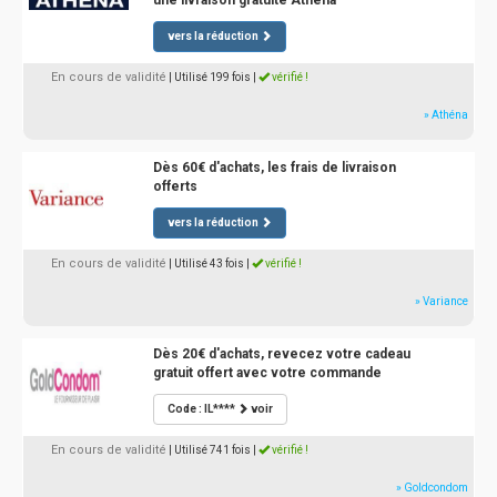
une livraison gratuite Athéna
vers la réduction
En cours de validité
| Utilisé 199 fois
|
vérifié !
» Athéna
Dès 60€ d'achats, les frais de livraison
offerts
vers la réduction
En cours de validité
| Utilisé 43 fois
|
vérifié !
» Variance
Dès 20€ d'achats, revecez votre cadeau
gratuit offert avec votre commande
Code : IL****
voir
En cours de validité
| Utilisé 741 fois
|
vérifié !
» Goldcondom