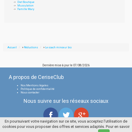
Diet Boutique
Musculation
Famille Mary
Accueil
»
Réductions
»
Le coach minceur bio
Dernière mise à jour le
07/08/2026
A propos de CeriseClub
Nos Mentions légales
Politique de confidentialité
Nous contacter
Nous suivre sur les réseaux sociaux
En poursuivant votre navigation sur ce site, vous acceptez l'utilisation de
cookies pour vous proposer des offres et services adaptés. Pour en savoir
Tous droits réservés
La Cerise Bleue 2006 / 2026