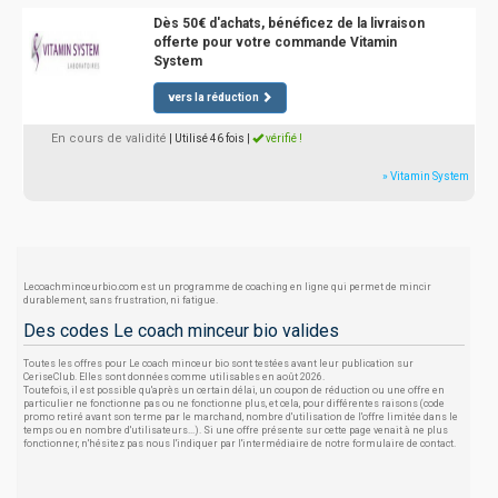
Dès 50€ d'achats, bénéficez de la livraison
offerte pour votre commande Vitamin
System
vers la réduction
En cours de validité
| Utilisé 46 fois
|
vérifié !
» Vitamin System
Lecoachminceurbio.com est un programme de coaching en ligne qui permet de mincir
durablement, sans frustration, ni fatigue.
Des codes Le coach minceur bio valides
Toutes les offres pour Le coach minceur bio sont testées avant leur publication sur
CeriseClub. Elles sont données comme utilisables en août 2026.
Toutefois, il est possible qu'après un certain délai, un coupon de réduction ou une offre en
particulier ne fonctionne pas ou ne fonctionne plus, et cela, pour différentes raisons (code
promo retiré avant son terme par le marchand, nombre d'utilisation de l'offre limitée dans le
temps ou en nombre d'utilisateurs...). Si une offre présente sur cette page venait à ne plus
fonctionner, n'hésitez pas nous l'indiquer par l'intermédiaire de notre formulaire de contact.