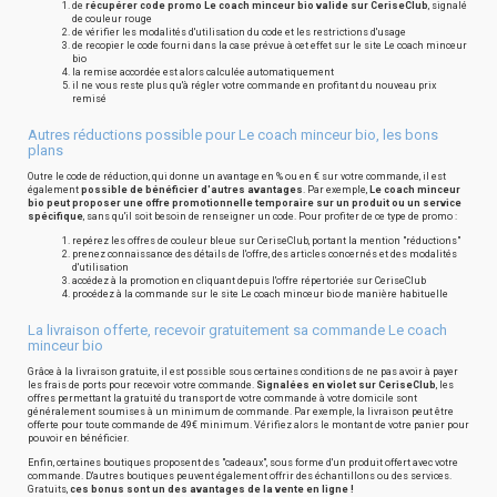
de
récupérer code promo Le coach minceur bio valide sur CeriseClub
, signalé
de couleur rouge
de vérifier les modalités d'utilisation du code et les restrictions d'usage
de recopier le code fourni dans la case prévue à cet effet sur le site Le coach minceur
bio
la remise accordée est alors calculée automatiquement
il ne vous reste plus qu'à régler votre commande en profitant du nouveau prix
remisé
Autres réductions possible pour Le coach minceur bio, les bons
plans
Outre le code de réduction, qui donne un avantage en % ou en € sur votre commande, il est
également
possible de bénéficier d'autres avantages
. Par exemple,
Le coach minceur
bio peut proposer une offre promotionnelle temporaire sur un produit ou un service
spécifique
, sans qu'il soit besoin de renseigner un code. Pour profiter de ce type de promo :
repérez les offres de couleur bleue sur CeriseClub, portant la mention "réductions"
prenez connaissance des détails de l'offre, des articles concernés et des modalités
d'utilisation
accédez à la promotion en cliquant depuis l'offre répertoriée sur CeriseClub
procédez à la commande sur le site Le coach minceur bio de manière habituelle
La livraison offerte, recevoir gratuitement sa commande Le coach
minceur bio
Grâce à la livraison gratuite, il est possible sous certaines conditions de ne pas avoir à payer
les frais de ports pour recevoir votre commande.
Signalées en violet sur CeriseClub
, les
offres permettant la gratuité du transport de votre commande à votre domicile sont
généralement soumises à un minimum de commande. Par exemple, la livraison peut être
offerte pour toute commande de 49€ minimum. Vérifiez alors le montant de votre panier pour
pouvoir en bénéficier.
Enfin, certaines boutiques proposent des "cadeaux", sous forme d'un produit offert avec votre
commande. D'autres boutiques peuvent également offrir des échantillons ou des services.
Gratuits,
ces bonus sont un des avantages de la vente en ligne !