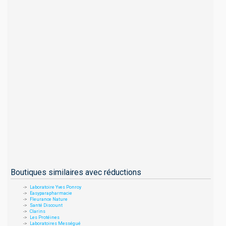
Boutiques similaires avec réductions
Laboratoire Yves Ponroy
Easyparapharmacie
Fleurance Nature
Santé Discount
Clarins
Les Protéines
Laboratoires Mességué