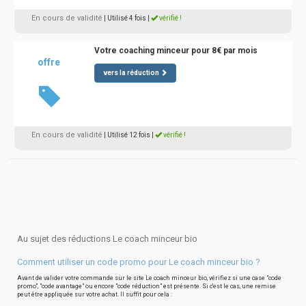
En cours de validité
| Utilisé 4 fois
|
vérifié !
Votre coaching minceur pour 8€ par mois
offre
vers la réduction
En cours de validité
| Utilisé 12 fois
|
vérifié !
Au sujet des réductions Le coach minceur bio
Comment utiliser un code promo pour Le coach minceur bio ?
Avant de valider votre commande sur le site Le coach minceur bio, vérifiez si une case "code
promo", "code avantage" ou encore "code réduction" est présente. Si c'est le cas, une remise
peut être appliquée sur votre achat. Il suffit pour cela :