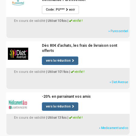
Code : PU***
voir
En cours de validité
| Utilisé 10 fois
|
vérifié !
» Puressentiel
Dès 80€ d'achats, les frais de livraison sont
offerts
vers la réduction
En cours de validité
| Utilisé 101 fois
|
vérifié !
» Diet Avenue
-20% en parrainant vos amis
vers la réduction
En cours de validité
| Utilisé 13 fois
|
vérifié !
» Medicament and co