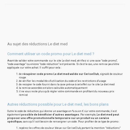
Au sujet des réductions Le diet med
Comment utiliser un code promo pour Le diet med ?
Avant de valider votre commande sur le site Le diet med, vérifiez si une case "code promo",
"code avantage" ou encore "code réduction" est présente. Si c'est le cas, une remise peut être
appliquée sur votre achat. Il suffit pour cela :
de
récupérer code promo Le diet med valide sur CeriseClub
, signalé de couleur
rouge
de vérifier les modalités d'utilisation du code et les restrictions d'usage
de recopier le code fourni dans la case prévue à cet effet sur le site Le diet med
la remise accordée est alors calculée automatiquement
il ne vous reste plus qu'à régler votre commande en profitant du nouveau prix
remisé
Autres réductions possible pour Le diet med, les bons plans
Outre le code de réduction, qui donne un avantage en % ou en € sur votre commande, il est
également
possible de bénéficier d'autres avantages
. Par exemple,
Le diet med peut
proposer une offre promotionnelle temporaire sur un produit ou un service
spécifique
, sans qu'il soit besoin de renseigner un code. Pour profiter de ce type de promo :
repérez les offres de couleur bleue sur CeriseClub, portant la mention "réductions"