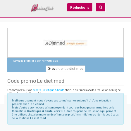
Réductions
Soyez le premier à donner votre avis !
évaluer Le diet med
Code promo Le diet med
Economisez sur vos
achats Diététique & Santé
chez Le diet med avec les réductions en ligne
utilisables sur ledietmed.fr
Malheureusement, nous n'avons pas connaissance aujourd'hui d'une réduction
possible chez Le diet med.
Mais d'autres promotions existent cependant pour des boutiques alternatives de la
thématique
Diététique & Santé
. Voici 10 autres coupons de réductions qui peuvent
être utilisés chez des marchands offrant des produits similaires ou identiques à ceux
de la boutique
Le diet med
.