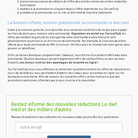
prenez connaissance des détails de l'offre, des articles concernés et des modalités
d'utilisation
accédez à la promotion en cliquant depuis l'offre répertoriée sur CeriseClub
procédez à la commande sur le site Le diet med de manière habituelle
La livraison offerte, recevoir gratuitement sa commande Le diet med
Grâce à la livraison gratuite, il est possible sous certaines conditions de ne pas avoir à payer
les frais de ports pour recevoir votre commande.
Signalées en violet sur CeriseClub
, les
offres permettant la gratuité du transport de votre commande à votre domicile sont
généralement soumises à un minimum de commande. Par exemple, la livraison peut être
offerte pour toute commande de 49€ minimum. Vérifiez alors le montant de votre panier pour
pouvoir en bénéficier.
Enfin, certaines boutiques proposent des "cadeaux", sous forme d'un produit offert avec votre
commande. D'autres boutiques peuvent également offrir des échantillons ou des services.
Gratuits,
ces bonus sont un des avantages de la vente en ligne !
Sur CeriseClub, nous nous efforçons à rechercher quotidiennement les offres de réduction en
cours de validité qui vous permettent d'obtenir des rabais pour vos achats en ligne sur les
boutiques e-commerce. Afin de recevoir les nouvelles offres Le diet med ainsi que des
promotions exclusives, n'hésitez pas à vous inscrire à la newsletter.
Restez informé des nouvelles réductions Le diet
med et des milliers d'autres
Recevez directement sans attendre les nouveaux codes promo dès leur publication.