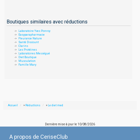
Boutiques similaires avec réductions
Laboratoire Yves Ponroy
Easyparapharmacie
Fleurance Nature
Santé Discount
Clarins
Les Protéines
Laboratoires Mességué
Diet Boutique
Musculation
Famille Mary
Accueil
»
Réductions
»
Le diet med
Dernière mise à jour le
10/08/2026
A propos de CeriseClub