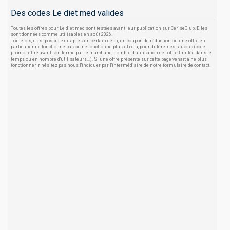
Des codes Le diet med valides
Toutes les offres pour Le diet med sont testées avant leur publication sur CeriseClub. Elles
sont données comme utilisables en août 2026.
Toutefois, il est possible qu'après un certain délai, un coupon de réduction ou une offre en
particulier ne fonctionne pas ou ne fonctionne plus, et cela, pour différentes raisons (code
promo retiré avant son terme par le marchand, nombre d'utilisation de l'offre limitée dans le
temps ou en nombre d'utilisateurs...). Si une offre présente sur cette page venait à ne plus
fonctionner, n'hésitez pas nous l'indiquer par l'intermédiaire de notre formulaire de contact.