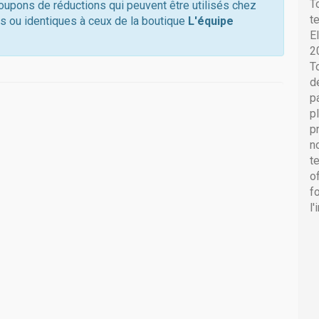
T
coupons de réductions qui peuvent être utilisés chez
t
s ou identiques à ceux de la boutique
L'équipe
E
2
T
d
p
p
p
n
t
o
f
l