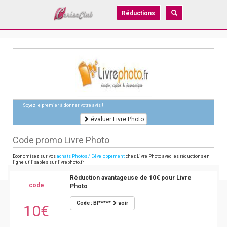
Réductions
Soyez le premier à donner votre avis !
évaluer Livre Photo
Code promo Livre Photo
Economisez sur vos
achats Photos / Développement
chez Livre Photo avec les réductions en
ligne utilisables sur livrephoto.fr
Réduction avantageuse de 10€ pour Livre
code
Photo
Code : BI*****
voir
10€