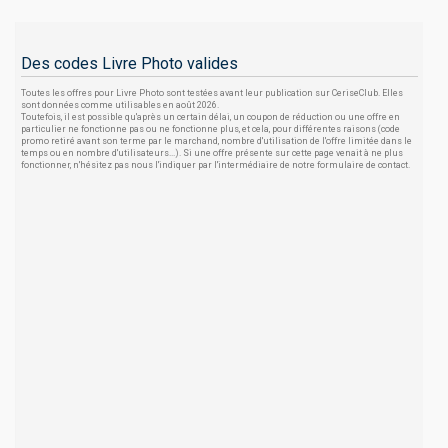
Des codes Livre Photo valides
Toutes les offres pour Livre Photo sont testées avant leur publication sur CeriseClub. Elles
sont données comme utilisables en août 2026.
Toutefois, il est possible qu'après un certain délai, un coupon de réduction ou une offre en
particulier ne fonctionne pas ou ne fonctionne plus, et cela, pour différentes raisons (code
promo retiré avant son terme par le marchand, nombre d'utilisation de l'offre limitée dans le
temps ou en nombre d'utilisateurs...). Si une offre présente sur cette page venait à ne plus
fonctionner, n'hésitez pas nous l'indiquer par l'intermédiaire de notre formulaire de contact.