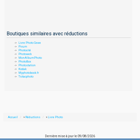
Boutiques similaires avec réductions
Livre Photo Cewe
Pixum
Photocité
Photoweb
MonAlbumPhoto
PhotoBox
Photostation
Kodak
Myphotobook.fr
Tictacphoto
Accueil
»
Réductions
»
Livre Photo
Dernière mise à jour le
09/08/2026