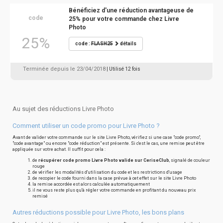
Bénéficiez d'une réduction avantageuse de
code
25% pour votre commande chez Livre
Photo
25%
code :
FLASH25
détails
Terminée depuis le 23/04/2018
| Utilisé 12 fois
Au sujet des réductions Livre Photo
Comment utiliser un code promo pour Livre Photo ?
Avant de valider votre commande sur le site Livre Photo, vérifiez si une case "code promo",
"code avantage" ou encore "code réduction" est présente. Si c'est le cas, une remise peut être
appliquée sur votre achat. Il suffit pour cela :
de
récupérer code promo Livre Photo valide sur CeriseClub
, signalé de couleur
rouge
de vérifier les modalités d'utilisation du code et les restrictions d'usage
de recopier le code fourni dans la case prévue à cet effet sur le site Livre Photo
la remise accordée est alors calculée automatiquement
il ne vous reste plus qu'à régler votre commande en profitant du nouveau prix
remisé
Autres réductions possible pour Livre Photo, les bons plans