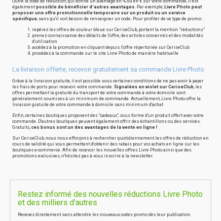
Outre le code de réduction, qui donne un avantage en % ou en € sur votre commande, il est
également
possible de bénéficier d'autres avantages
. Par exemple,
Livre Photo peut
proposer une offre promotionnelle temporaire sur un produit ou un service
spécifique
, sans qu'il soit besoin de renseigner un code. Pour profiter de ce type de promo :
repérez les offres de couleur bleue sur CeriseClub, portant la mention "réductions"
prenez connaissance des détails de l'offre, des articles concernés et des modalités
d'utilisation
accédez à la promotion en cliquant depuis l'offre répertoriée sur CeriseClub
procédez à la commande sur le site Livre Photo de manière habituelle
La livraison offerte, recevoir gratuitement sa commande Livre Photo
Grâce à la livraison gratuite, il est possible sous certaines conditions de ne pas avoir à payer
les frais de ports pour recevoir votre commande.
Signalées en violet sur CeriseClub
, les
offres permettant la gratuité du transport de votre commande à votre domicile sont
généralement soumises à un minimum de commande. Actuellement, Livre Photo offre la
livraison gratuite de votre commande à domicile sans minimum d'achat
Enfin, certaines boutiques proposent des "cadeaux", sous forme d'un produit offert avec votre
commande. D'autres boutiques peuvent également offrir des échantillons ou des services.
Gratuits,
ces bonus sont un des avantages de la vente en ligne !
Sur CeriseClub, nous nous efforçons à rechercher quotidiennement les offres de réduction en
cours de validité qui vous permettent d'obtenir des rabais pour vos achats en ligne sur les
boutiques e-commerce. Afin de recevoir les nouvelles offres Livre Photo ainsi que des
promotions exclusives, n'hésitez pas à vous inscrire à la newsletter.
Restez informé des nouvelles réductions Livre Photo
et des milliers d'autres
Recevez directement sans attendre les nouveaux codes promo dès leur publication.