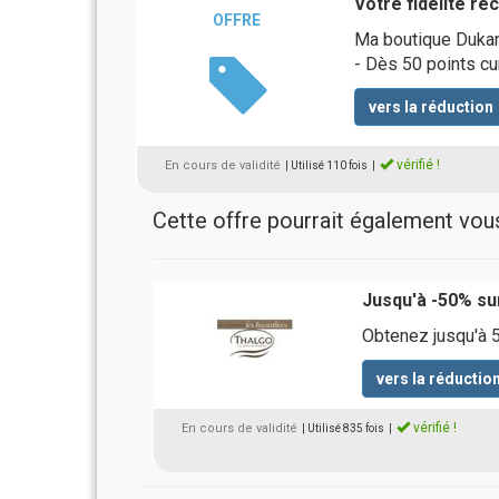
Votre fidélité r
OFFRE
Ma boutique Dukan
- Dès 50 points cu
vers la réduction
vérifié !
En cours de validité
| Utilisé 110 fois
|
Cette offre pourrait également vous 
Jusqu'à -50% su
Obtenez jusqu'à 5
vers la réductio
vérifié !
En cours de validité
| Utilisé 835 fois
|