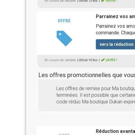
vérifié !
En cours de validité
| Utilisé 13 fois
|
Parrainez vos am
OFFRE
Parrainez vos amis
commande. Chaque f
vers la réduction
vérifié !
En cours de validité
| Utilisé 14 fois
|
Les offres promotionnelles que vo
Les offres de remise pour Ma bouti
terminées. Il est possible que certaine
code réduc Ma boutique Dukan expiré
Réduction avant