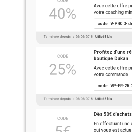
CODE
Avec cette offre p
40%
votre coaching min
code :
V-P40
dé
Terminée depuis le 26/06/2018
| Utilisé 8 fois
Profitez d'une 
CODE
boutique Dukan
25%
Avec cette offre p
votre commande
code :
VP-FR-25
Terminée depuis le 26/06/2018
| Utilisé 5 fois
Dès 50€ d'achats
CODE
En effectuant une
5€
qui vous est actu