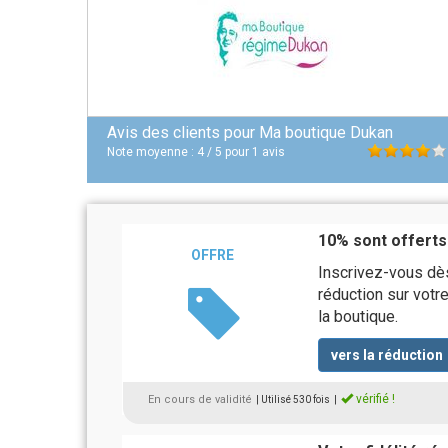
Avis des clients pour
Ma boutique Dukan
Note moyenne :
4
/
5
pour
1
avis
10% sont offerts
OFFRE
Inscrivez-vous dè
réduction sur votr
la boutique.
vers la réduction
vérifié !
En cours de validité
| Utilisé 530 fois
|