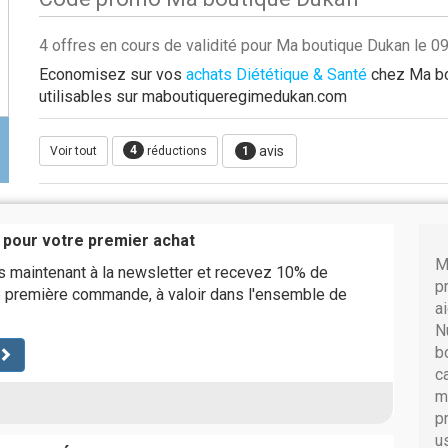
4 offres en cours de validité pour Ma boutique Dukan le 
Economisez sur vos
achats Diététique & Santé
chez Ma bo
utilisables sur maboutiqueregimedukan.com
4
avis
Voir tout
réductions
1
 pour votre premier achat
M
s maintenant à la newsletter et recevez 10% de
p
e première commande, à valoir dans l'ensemble de
a
N
b
c
m
p
u