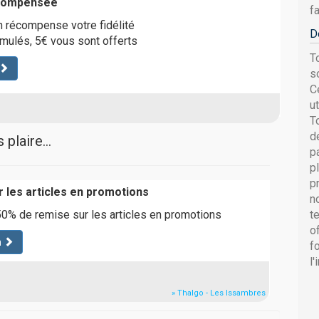
écompensée
fa
 récompense votre fidélité
D
mulés, 5€ vous sont offerts
T
s
C
u
T
d
plaire...
p
p
p
r les articles en promotions
n
0% de remise sur les articles en promotions
t
o
n
f
l
» Thalgo - Les Issambres