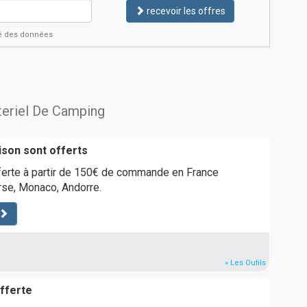
recevoir les offres
ité des données
ateriel De Camping
aison sont offerts
fferte à partir de 150€ de commande en France
rse, Monaco, Andorre.
» Les Outils
offerte