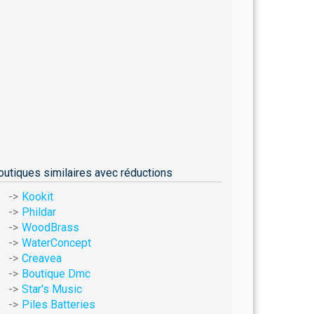
outiques similaires avec réductions
Kookit
Phildar
WoodBrass
WaterConcept
Creavea
Boutique Dmc
Star's Music
Piles Batteries