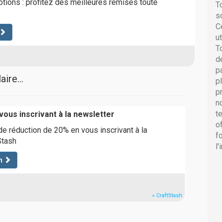
ions : profitez des meilleures remises toute
T
s
C
u
T
d
p
ire...
p
p
n
t
vous inscrivant à la newsletter
o
e réduction de 20% en vous inscrivant à la
f
Stash
l
n
» CraftStash