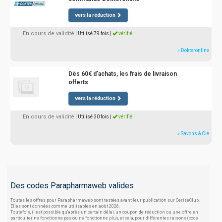
vers la réduction
En cours de validité
| Utilisé 79 fois
|
vérifié !
» Dokteronline
Dès 60€ d'achats, les frais de livraison
offerts
vers la réduction
En cours de validité
| Utilisé 30 fois
|
vérifié !
» Savons & Cie
Des codes Parapharmaweb valides
Toutes les offres pour Parapharmaweb sont testées avant leur publication sur CeriseClub.
Elles sont données comme utilisables en août 2026.
Toutefois, il est possible qu'après un certain délai, un coupon de réduction ou une offre en
particulier ne fonctionne pas ou ne fonctionne plus, et cela, pour différentes raisons (code