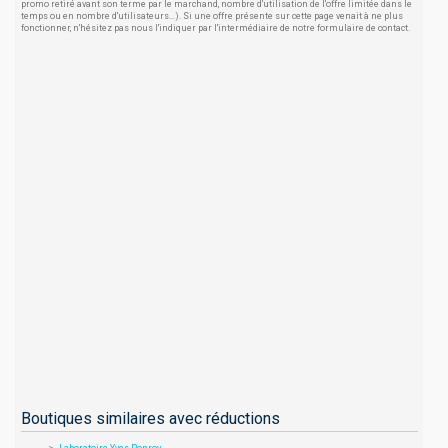
promo retiré avant son terme par le marchand, nombre d'utilisation de l'offre limitée dans le
temps ou en nombre d'utilisateurs...). Si une offre présente sur cette page venait à ne plus
fonctionner, n'hésitez pas nous l'indiquer par l'intermédiaire de notre formulaire de contact.
Boutiques similaires avec réductions