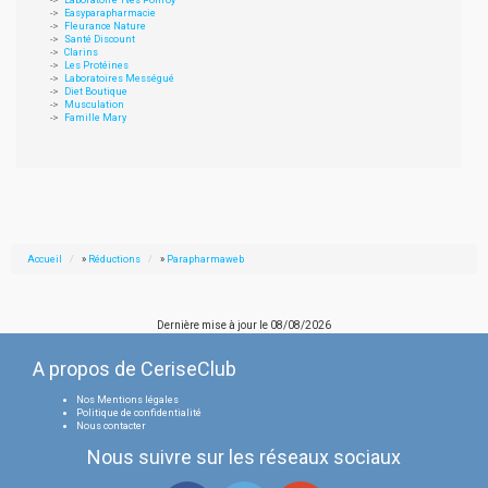
Laboratoire Yves Ponroy
Easyparapharmacie
Fleurance Nature
Santé Discount
Clarins
Les Protéines
Laboratoires Mességué
Diet Boutique
Musculation
Famille Mary
Accueil
»
Réductions
»
Parapharmaweb
Dernière mise à jour le
08/08/2026
A propos de CeriseClub
Nos Mentions légales
Politique de confidentialité
Nous contacter
Nous suivre sur les réseaux sociaux