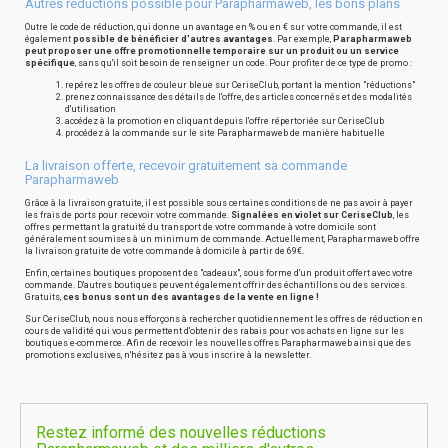
Autres réductions possible pour Parapharmaweb, les bons plans
Outre le code de réduction, qui donne un avantage en % ou en € sur votre commande, il est
également
possible de bénéficier d'autres avantages
. Par exemple,
Parapharmaweb
peut proposer une offre promotionnelle temporaire sur un produit ou un service
spécifique
, sans qu'il soit besoin de renseigner un code. Pour profiter de ce type de promo :
repérez les offres de couleur bleue sur CeriseClub, portant la mention "réductions"
prenez connaissance des détails de l'offre, des articles concernés et des modalités
d'utilisation
accédez à la promotion en cliquant depuis l'offre répertoriée sur CeriseClub
procédez à la commande sur le site Parapharmaweb de manière habituelle
La livraison offerte, recevoir gratuitement sa commande
Parapharmaweb
Grâce à la livraison gratuite, il est possible sous certaines conditions de ne pas avoir à payer
les frais de ports pour recevoir votre commande.
Signalées en violet sur CeriseClub
, les
offres permettant la gratuité du transport de votre commande à votre domicile sont
généralement soumises à un minimum de commande. Actuellement, Parapharmaweb offre
la livraison gratuite de votre commande à domicile à partir de 69€.
Enfin, certaines boutiques proposent des "cadeaux", sous forme d'un produit offert avec votre
commande. D'autres boutiques peuvent également offrir des échantillons ou des services.
Gratuits,
ces bonus sont un des avantages de la vente en ligne !
Sur CeriseClub, nous nous efforçons à rechercher quotidiennement les offres de réduction en
cours de validité qui vous permettent d'obtenir des rabais pour vos achats en ligne sur les
boutiques e-commerce. Afin de recevoir les nouvelles offres Parapharmaweb ainsi que des
promotions exclusives, n'hésitez pas à vous inscrire à la newsletter.
Restez informé des nouvelles réductions