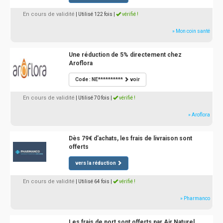
En cours de validité
| Utilisé 122 fois
|
vérifié !
» Mon coin santé
Une réduction de 5% directement chez
Aroflora
Code : NE**********
voir
En cours de validité
| Utilisé 70 fois
|
vérifié !
» Aroflora
Dès 79€ d'achats, les frais de livraison sont
offerts
vers la réduction
En cours de validité
| Utilisé 64 fois
|
vérifié !
» Pharmanco
Les frais de port sont offerts par Air Naturel