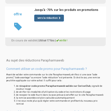
Jusqu'à -70% sur les produits en promotions
offre
vers la réduction
En cours de validité
| Utilisé 17 fois
|
vérifié !
Au sujet des réductions Parapharmaweb
Comment utiliser un code promo pour Parapharmaweb ?
Avant de valider votre commande sur le site Parapharmaweb, vérifiez si une case "code
promo", "code avantage" ou encore "code réduction" est présente. Si c'est le cas, une remise
peut être appliquée sur votre achat. Il suffit pour cela :
de
récupérer code promo Parapharmaweb valide sur CeriseClub
, signalé de
couleur rouge
de vérifier les modalités d'utilisation du code et les restrictions d'usage
de recopier le code fourni dans la case prévue à cet effet sur le site Parapharmaweb
la remise accordée est alors calculée automatiquement
il ne vous reste plus qu'à régler votre commande en profitant du nouveau prix
remisé