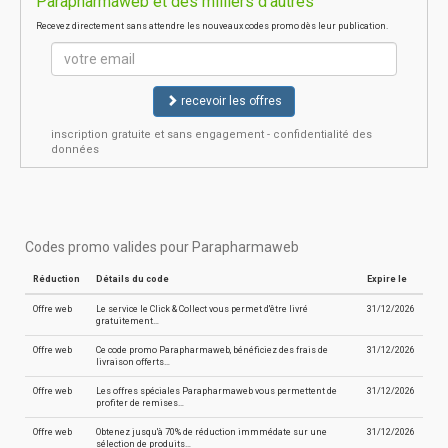
Parapharmaweb et des milliers d'autres
Recevez directement sans attendre les nouveaux codes promo dès leur publication.
recevoir les offres
inscription gratuite et sans engagement - confidentialité des
données
Codes promo valides pour Parapharmaweb
Réduction
Détails du code
Expire le
Offre web
Le service le Click & Collect vous permet d'être livré
31/12/2026
gratuitement…
Offre web
Ce code promo Parapharmaweb, bénéficiez des frais de
31/12/2026
livraison offerts…
Offre web
Les offres spéciales Parapharmaweb vous permettent de
31/12/2026
profiter de remises…
Offre web
Obtenez jusqu'à 70% de réduction immmédate sur une
31/12/2026
sélection de produits…