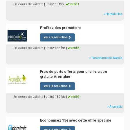
En cours de validité
| Utilisé 10 fois
|
vérifié !
» Herbali Plus
Profitez des promotions
vers la réduction
En cours de validité
| Utilisé 487 fois
|
vérifié !
» Parapharmacie Naocia
Frais de ports offerts pour une livraison
gratuite Aromabio
vers la réduction
En cours de validité
| Utilisé 140 fois
|
vérifié !
» Aromabio
Economisez 15€ avec cette offre spéciale
vers la réduction