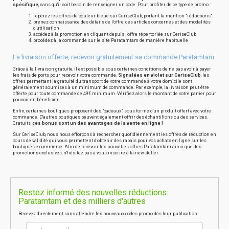
spécifique
, sans qu'il soit besoin de renseigner un code. Pour profiter de ce type de promo :
repérez les offres de couleur bleue sur CeriseClub, portant la mention "réductions"
prenez connaissance des détails de l'offre, des articles concernés et des modalités
d'utilisation
accédez à la promotion en cliquant depuis l'offre répertoriée sur CeriseClub
procédez à la commande sur le site Paratamtam de manière habituelle
La livraison offerte, recevoir gratuitement sa commande Paratamtam
Grâce à la livraison gratuite, il est possible sous certaines conditions de ne pas avoir à payer
les frais de ports pour recevoir votre commande.
Signalées en violet sur CeriseClub
, les
offres permettant la gratuité du transport de votre commande à votre domicile sont
généralement soumises à un minimum de commande. Par exemple, la livraison peut être
offerte pour toute commande de 49€ minimum. Vérifiez alors le montant de votre panier pour
pouvoir en bénéficier.
Enfin, certaines boutiques proposent des "cadeaux", sous forme d'un produit offert avec votre
commande. D'autres boutiques peuvent également offrir des échantillons ou des services.
Gratuits,
ces bonus sont un des avantages de la vente en ligne !
Sur CeriseClub, nous nous efforçons à rechercher quotidiennement les offres de réduction en
cours de validité qui vous permettent d'obtenir des rabais pour vos achats en ligne sur les
boutiques e-commerce. Afin de recevoir les nouvelles offres Paratamtam ainsi que des
promotions exclusives, n'hésitez pas à vous inscrire à la newsletter.
Restez informé des nouvelles réductions
Paratamtam et des milliers d'autres
Recevez directement sans attendre les nouveaux codes promo dès leur publication.