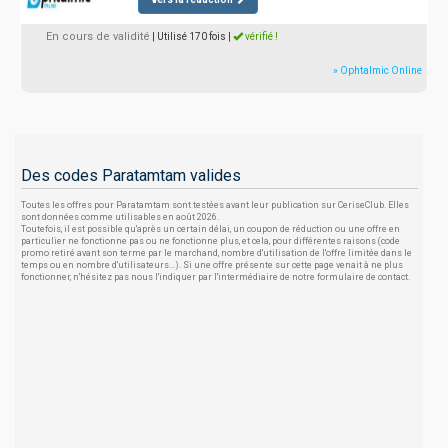
En cours de validité
| Utilisé 170 fois
|
vérifié !
» Ophtalmic Online
Des codes Paratamtam valides
Toutes les offres pour Paratamtam sont testées avant leur publication sur CeriseClub. Elles
sont données comme utilisables en août 2026.
Toutefois, il est possible qu'après un certain délai, un coupon de réduction ou une offre en
particulier ne fonctionne pas ou ne fonctionne plus, et cela, pour différentes raisons (code
promo retiré avant son terme par le marchand, nombre d'utilisation de l'offre limitée dans le
temps ou en nombre d'utilisateurs...). Si une offre présente sur cette page venait à ne plus
fonctionner, n'hésitez pas nous l'indiquer par l'intermédiaire de notre formulaire de contact.