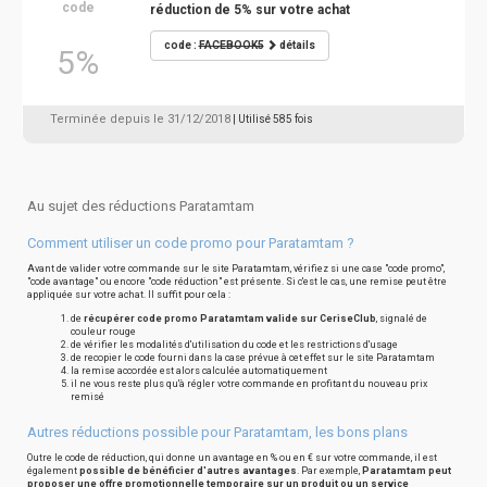
code
réduction de 5% sur votre achat
code :
FACEBOOK5
détails
5%
Terminée depuis le 31/12/2018
| Utilisé 585 fois
Au sujet des réductions Paratamtam
Comment utiliser un code promo pour Paratamtam ?
Avant de valider votre commande sur le site Paratamtam, vérifiez si une case "code promo",
"code avantage" ou encore "code réduction" est présente. Si c'est le cas, une remise peut être
appliquée sur votre achat. Il suffit pour cela :
de
récupérer code promo Paratamtam valide sur CeriseClub
, signalé de
couleur rouge
de vérifier les modalités d'utilisation du code et les restrictions d'usage
de recopier le code fourni dans la case prévue à cet effet sur le site Paratamtam
la remise accordée est alors calculée automatiquement
il ne vous reste plus qu'à régler votre commande en profitant du nouveau prix
remisé
Autres réductions possible pour Paratamtam, les bons plans
Outre le code de réduction, qui donne un avantage en % ou en € sur votre commande, il est
également
possible de bénéficier d'autres avantages
. Par exemple,
Paratamtam peut
proposer une offre promotionnelle temporaire sur un produit ou un service