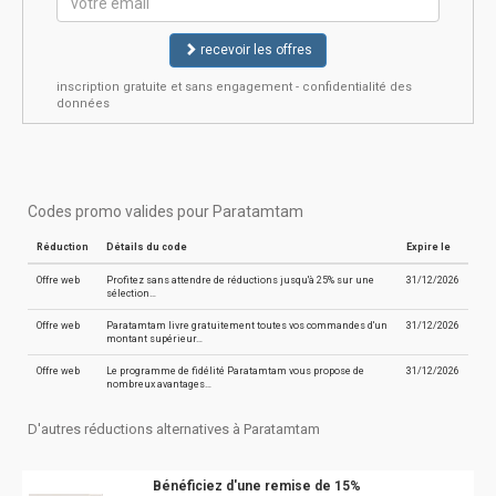
recevoir les offres
inscription gratuite et sans engagement - confidentialité des
données
Codes promo valides pour Paratamtam
Réduction
Détails du code
Expire le
Offre web
Profitez sans attendre de réductions jusqu'à 25% sur une
31/12/2026
sélection…
Offre web
Paratamtam livre gratuitement toutes vos commandes d'un
31/12/2026
montant supérieur…
Offre web
Le programme de fidélité Paratamtam vous propose de
31/12/2026
nombreux avantages…
D'autres réductions alternatives à Paratamtam
Bénéficiez d'une remise de 15%