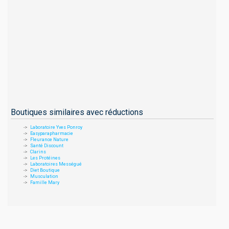
Boutiques similaires avec réductions
Laboratoire Yves Ponroy
Easyparapharmacie
Fleurance Nature
Santé Discount
Clarins
Les Protéines
Laboratoires Mességué
Diet Boutique
Musculation
Famille Mary