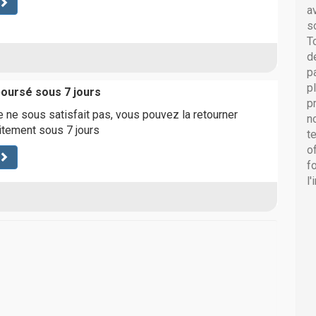
a
s
T
d
p
p
boursé sous 7 jours
p
ne sous satisfait pas, vous pouvez la retourner
n
uitement sous 7 jours
t
o
f
l