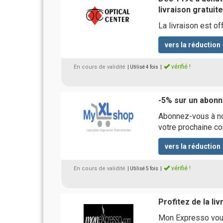
livraison gratuit
La livraison est of
vers la réduction
vérifié !
En cours de validité
| Utilisé 4 fois
|
-5% sur un abonn
Abonnez-vous à no
votre prochaine 
vers la réduction
vérifié !
En cours de validité
| Utilisé 5 fois
|
Profitez de la li
Mon Expresso vous