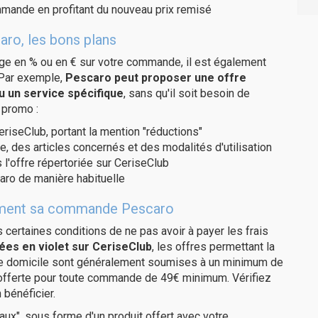
ommande en profitant du nouveau prix remisé
aro, les bons plans
age en % ou en € sur votre commande, il est également
 Par exemple,
Pescaro peut proposer une offre
u un service spécifique
, sans qu'il soit besoin de
 promo :
eriseClub, portant la mention "réductions"
e, des articles concernés et des modalités d'utilisation
 l'offre répertoriée sur CeriseClub
aro de manière habituelle
itement sa commande Pescaro
us certaines conditions de ne pas avoir à payer les frais
ées en violet sur CeriseClub
, les offres permettant la
tre domicile sont généralement soumises à un minimum de
 offerte pour toute commande de 49€ minimum. Vérifiez
 bénéficier.
ux", sous forme d'un produit offert avec votre