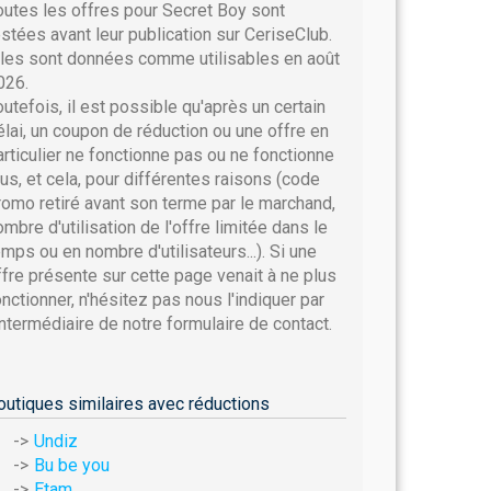
outes les offres pour Secret Boy sont
estées avant leur publication sur CeriseClub.
lles sont données comme utilisables en août
026.
outefois, il est possible qu'après un certain
élai, un coupon de réduction ou une offre en
articulier ne fonctionne pas ou ne fonctionne
lus, et cela, pour différentes raisons (code
romo retiré avant son terme par le marchand,
ombre d'utilisation de l'offre limitée dans le
emps ou en nombre d'utilisateurs...). Si une
ffre présente sur cette page venait à ne plus
onctionner, n'hésitez pas nous l'indiquer par
'intermédiaire de notre formulaire de contact.
outiques similaires avec réductions
Undiz
Bu be you
Etam