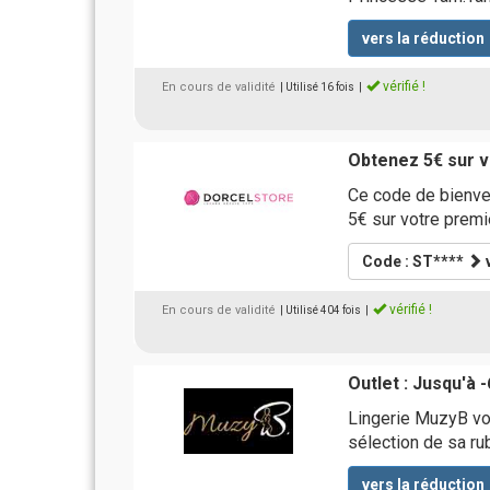
vers la réduction
vérifié !
En cours de validité
| Utilisé 16 fois
|
Obtenez 5€ sur v
Ce code de bienve
5€ sur votre premi
Code : ST****
v
vérifié !
En cours de validité
| Utilisé 404 fois
|
Outlet : Jusqu'à 
Lingerie MuzyB vo
sélection de sa ru
vers la réduction