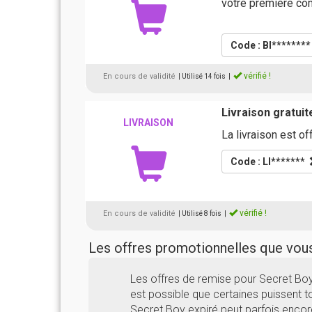
votre première c
Code : BI*******
vérifié !
En cours de validité
| Utilisé 14 fois
|
Livraison gratui
LIVRAISON
La livraison est 
Code : LI*******
vérifié !
En cours de validité
| Utilisé 8 fois
|
Les offres promotionnelles que vo
Les offres de remise pour Secret Bo
est possible que certaines puissent to
Secret Boy expiré peut parfois encor