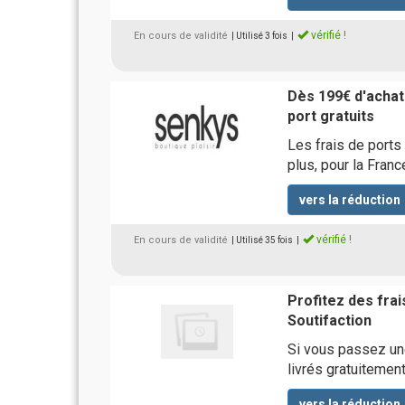
vérifié !
En cours de validité
| Utilisé 3 fois
|
Dès 199€ d'achats
port gratuits
Les frais de ports 
plus, pour la Franc
vers la réduction
vérifié !
En cours de validité
| Utilisé 35 fois
|
Profitez des fra
Soutifaction
Si vous passez un
livrés gratuitemen
vers la réduction