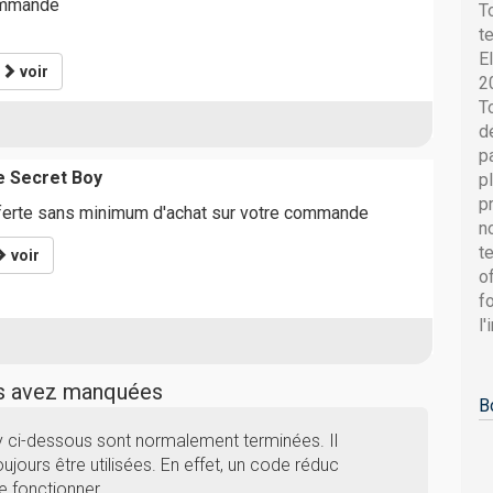
ommande
T
t
E
*
voir
2
T
d
p
te Secret Boy
p
p
offerte sans minimum d'achat sur votre commande
n
t
voir
o
f
l
us avez manquées
B
y ci-dessous sont normalement terminées. Il
ujours être utilisées. En effet, un code réduc
e fonctionner.