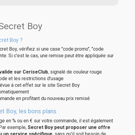
 Secret Boy
ret Boy ?
ret Boy, vérifiez si une case "code promo", "code
te. Si c'est le cas, une remise peut être appliquée sur
alide sur CeriseClub
, signalé de couleur rouge
code et les restrictions d'usage
évue à cet effet sur le site Secret Boy
utomatiquement
ommande en profitant du nouveau prix remisé
t Boy, les bons plans
age en % ou en € sur votre commande, il est également
 Par exemple,
Secret Boy peut proposer une offre
u un service spécifique
, sans qu'il soit besoin de