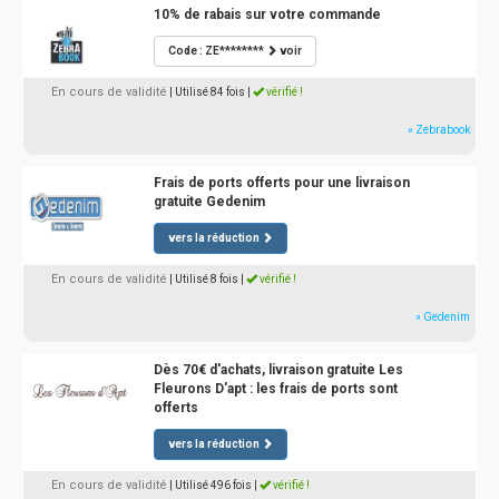
10% de rabais sur votre commande
Code : ZE********
voir
En cours de validité
| Utilisé 84 fois
|
vérifié !
» Zebrabook
Frais de ports offerts pour une livraison
gratuite Gedenim
vers la réduction
En cours de validité
| Utilisé 8 fois
|
vérifié !
» Gedenim
Dès 70€ d'achats, livraison gratuite Les
Fleurons D'apt : les frais de ports sont
offerts
vers la réduction
En cours de validité
| Utilisé 496 fois
|
vérifié !