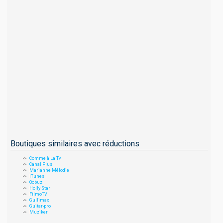
Boutiques similaires avec réductions
Comme à La Tv
Canal Plus
Marianne Mélodie
ITunes
Qobuz
Holly Star
FilmoTV
Gullimax
Guitar-pro
Muziker