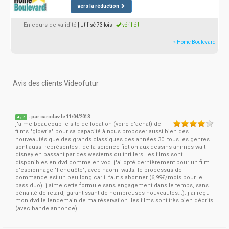
vers la réduction
En cours de validité
| Utilisé 73 fois
|
vérifié !
» Home Boulevard
Avis des clients Videofutur
- par
carodav
le 11/04/2013
4
/
5
j'aime beaucoup le site de location (voire d'achat) de
films "glowria" pour sa capacité à nous proposer aussi bien des
nouveautés que des grands classiques des années 30. tous les genres
sont aussi représentés : de la science fiction aux dessins animés walt
disney en passant par des westerns ou thrillers. les films sont
disponibles en dvd comme en vod. j'ai opté dernièrement pour un film
d'espionnage "l'enquête", avec naomi watts. le processus de
commande est un peu long car il faut s'abonner (6,99€/mois pour le
pass duo). j'aime cette formule sans engagement dans le temps, sans
pénalité de retard, garantissant de nombreuses nouveautés...). j'ai reçu
mon dvd le lendemain de ma réservation. les films sont très bien décrits
(avec bande annonce)