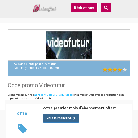
Réductions
Avis des clients pour
Videofutur
Note moyenne :
4
/
5
pour
10
avis
Code promo Videofutur
Economisez sur vos
achats Musique / Dvd / Vidéo
chez Videofutur avec les réductions en
ligne utilisables sur videofutur.fr
Votre premier mois d'abonnement offert
offre
vers la réduction