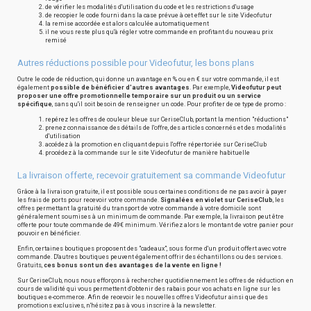
de vérifier les modalités d'utilisation du code et les restrictions d'usage
de recopier le code fourni dans la case prévue à cet effet sur le site Videofutur
la remise accordée est alors calculée automatiquement
il ne vous reste plus qu'à régler votre commande en profitant du nouveau prix
remisé
Autres réductions possible pour Videofutur, les bons plans
Outre le code de réduction, qui donne un avantage en % ou en € sur votre commande, il est
également
possible de bénéficier d'autres avantages
. Par exemple,
Videofutur peut
proposer une offre promotionnelle temporaire sur un produit ou un service
spécifique
, sans qu'il soit besoin de renseigner un code. Pour profiter de ce type de promo :
repérez les offres de couleur bleue sur CeriseClub, portant la mention "réductions"
prenez connaissance des détails de l'offre, des articles concernés et des modalités
d'utilisation
accédez à la promotion en cliquant depuis l'offre répertoriée sur CeriseClub
procédez à la commande sur le site Videofutur de manière habituelle
La livraison offerte, recevoir gratuitement sa commande Videofutur
Grâce à la livraison gratuite, il est possible sous certaines conditions de ne pas avoir à payer
les frais de ports pour recevoir votre commande.
Signalées en violet sur CeriseClub
, les
offres permettant la gratuité du transport de votre commande à votre domicile sont
généralement soumises à un minimum de commande. Par exemple, la livraison peut être
offerte pour toute commande de 49€ minimum. Vérifiez alors le montant de votre panier pour
pouvoir en bénéficier.
Enfin, certaines boutiques proposent des "cadeaux", sous forme d'un produit offert avec votre
commande. D'autres boutiques peuvent également offrir des échantillons ou des services.
Gratuits,
ces bonus sont un des avantages de la vente en ligne !
Sur CeriseClub, nous nous efforçons à rechercher quotidiennement les offres de réduction en
cours de validité qui vous permettent d'obtenir des rabais pour vos achats en ligne sur les
boutiques e-commerce. Afin de recevoir les nouvelles offres Videofutur ainsi que des
promotions exclusives, n'hésitez pas à vous inscrire à la newsletter.