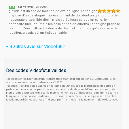
- par
frgr59
le 12/10/2011
5
/
5
glowria est un site de location de dvd en ligne. l'enseigne
dispose d'un catalogue impressionnant de dvd dont un grand choix de
nouveauté disponible dès 4 mois après leurs sorties en salle. le
partenaire idéal pour tout les passionnés de cinéma.l'enseigne propose
la vod ou l'envoi illimité à domicile des dvd. bien plus qu'un service de
location, glowria est un indispensable.
+ 8 autres avis sur Videofutur
Des codes Videofutur valides
Toutes les offres pour Videofutur sont testées avant leur publication sur CeriseClub. Elles
sont données comme utilisables en août 2026.
Toutefois, il est possible qu'après un certain délai, un coupon de réduction ou une offre en
particulier ne fonctionne pas ou ne fonctionne plus, et cela, pour différentes raisons (code
promo retiré avant son terme par le marchand, nombre d'utilisation de l'offre limitée dans le
temps ou en nombre d'utilisateurs...). Si une offre présente sur cette page venait à ne plus
fonctionner, n'hésitez pas nous l'indiquer par l'intermédiaire de notre formulaire de contact.