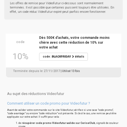
Les offres de remise pour Videofutur ci-dessous sont normalement
terminées. Il est possible que certaines puissent toujours être utilisées. En
effet, un code réduc Videofutur expiré peut parfois encore fonctionner.
Dès 500€ d'achats, votre commande moins
code
chère avec cette réduction de 10% sur
votre achat
10%
code :
BLACKFRIDAY
détails
Terminée depuis le 27/11/2017
| Utilisé 13 fois
Au sujet des réductions Videofutur
Comment utiliser un code promo pour Videofutur ?
Avant de valider votre commande sur le site Videofutur, vérifiez si une case "code promo",
"code avantage" ou encore "code réduction" est présente. Si c'est le cas, une remise peut être
appliquée sur votre achat. Il suffit pour cela :
de
récupérer code promo Videofutur valide sur CeriseClub
, signalé de couleur
rouge