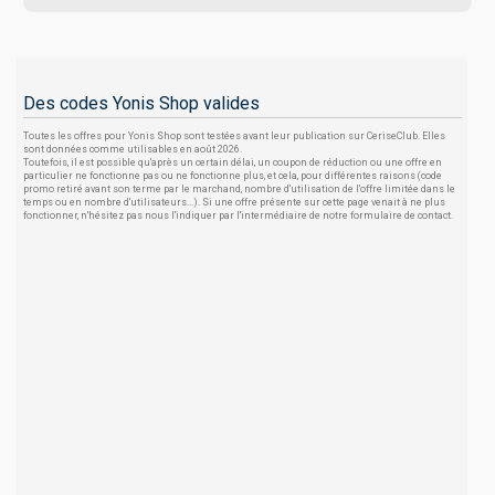
Des codes Yonis Shop valides
Toutes les offres pour Yonis Shop sont testées avant leur publication sur CeriseClub. Elles
sont données comme utilisables en août 2026.
Toutefois, il est possible qu'après un certain délai, un coupon de réduction ou une offre en
particulier ne fonctionne pas ou ne fonctionne plus, et cela, pour différentes raisons (code
promo retiré avant son terme par le marchand, nombre d'utilisation de l'offre limitée dans le
temps ou en nombre d'utilisateurs...). Si une offre présente sur cette page venait à ne plus
fonctionner, n'hésitez pas nous l'indiquer par l'intermédiaire de notre formulaire de contact.