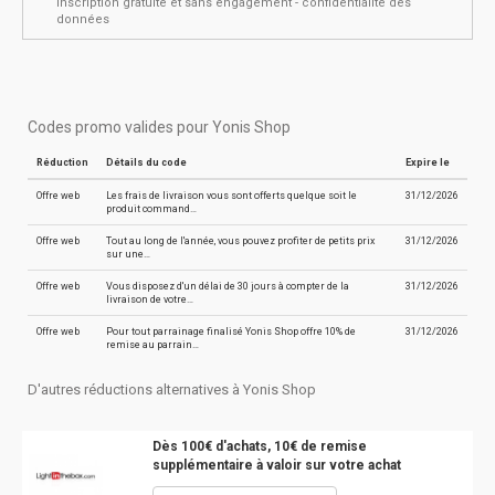
inscription gratuite et sans engagement - confidentialité des
données
Codes promo valides pour Yonis Shop
Réduction
Détails du code
Expire le
Offre web
Les frais de livraison vous sont offerts quelque soit le
31/12/2026
produit command…
Offre web
Tout au long de l'année, vous pouvez profiter de petits prix
31/12/2026
sur une…
Offre web
Vous disposez d'un délai de 30 jours à compter de la
31/12/2026
livraison de votre…
Offre web
Pour tout parrainage finalisé Yonis Shop offre 10% de
31/12/2026
remise au parrain…
D'autres réductions alternatives à Yonis Shop
Dès 100€ d'achats, 10€ de remise
supplémentaire à valoir sur votre achat