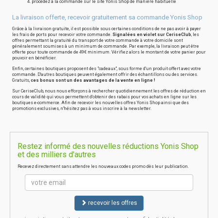
procédez à la commande sur le site Yonis Shop de manière habituelle
La livraison offerte, recevoir gratuitement sa commande Yonis Shop
Grâce à la livraison gratuite, il est possible sous certaines conditions de ne pas avoir à payer
les frais de ports pour recevoir votre commande.
Signalées en violet sur CeriseClub
, les
offres permettant la gratuité du transport de votre commande à votre domicile sont
généralement soumises à un minimum de commande. Par exemple, la livraison peut être
offerte pour toute commande de 49€ minimum. Vérifiez alors le montant de votre panier pour
pouvoir en bénéficier.
Enfin, certaines boutiques proposent des "cadeaux", sous forme d'un produit offert avec votre
commande. D'autres boutiques peuvent également offrir des échantillons ou des services.
Gratuits,
ces bonus sont un des avantages de la vente en ligne !
Sur CeriseClub, nous nous efforçons à rechercher quotidiennement les offres de réduction en
cours de validité qui vous permettent d'obtenir des rabais pour vos achats en ligne sur les
boutiques e-commerce. Afin de recevoir les nouvelles offres Yonis Shop ainsi que des
promotions exclusives, n'hésitez pas à vous inscrire à la newsletter.
Restez informé des nouvelles réductions Yonis Shop
et des milliers d'autres
Recevez directement sans attendre les nouveaux codes promo dès leur publication.
recevoir les offres