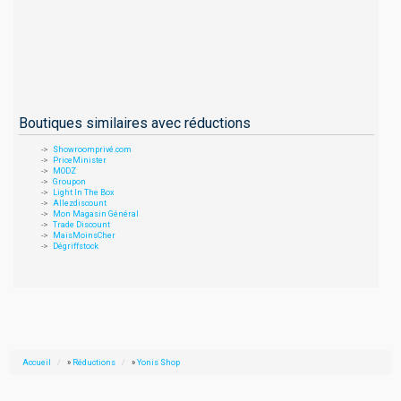
Boutiques similaires avec réductions
Showroomprivé.com
PriceMinister
MODZ
Groupon
Light In The Box
Allezdiscount
Mon Magasin Général
Trade Discount
MaisMoinsCher
Dégriffstock
Accueil
»
Réductions
»
Yonis Shop