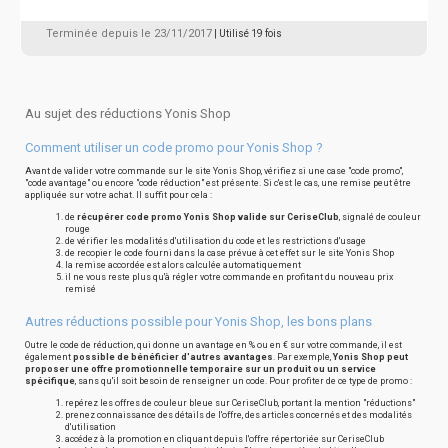
Terminée depuis le 23/11/2017
| Utilisé 19 fois
Au sujet des réductions Yonis Shop
Comment utiliser un code promo pour Yonis Shop ?
Avant de valider votre commande sur le site Yonis Shop, vérifiez si une case "code promo",
"code avantage" ou encore "code réduction" est présente. Si c'est le cas, une remise peut être
appliquée sur votre achat. Il suffit pour cela :
de
récupérer code promo Yonis Shop valide sur CeriseClub
, signalé de couleur
rouge
de vérifier les modalités d'utilisation du code et les restrictions d'usage
de recopier le code fourni dans la case prévue à cet effet sur le site Yonis Shop
la remise accordée est alors calculée automatiquement
il ne vous reste plus qu'à régler votre commande en profitant du nouveau prix
remisé
Autres réductions possible pour Yonis Shop, les bons plans
Outre le code de réduction, qui donne un avantage en % ou en € sur votre commande, il est
également
possible de bénéficier d'autres avantages
. Par exemple,
Yonis Shop peut
proposer une offre promotionnelle temporaire sur un produit ou un service
spécifique
, sans qu'il soit besoin de renseigner un code. Pour profiter de ce type de promo :
repérez les offres de couleur bleue sur CeriseClub, portant la mention "réductions"
prenez connaissance des détails de l'offre, des articles concernés et des modalités
d'utilisation
accédez à la promotion en cliquant depuis l'offre répertoriée sur CeriseClub