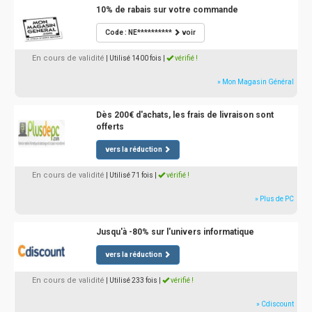
10% de rabais sur votre commande
Code : NE**********
voir
En cours de validité
| Utilisé 1400 fois
|
vérifié !
» Mon Magasin Général
Dès 200€ d'achats, les frais de livraison sont
offerts
vers la réduction
En cours de validité
| Utilisé 71 fois
|
vérifié !
» Plus de PC
Jusqu'à -80% sur l'univers informatique
vers la réduction
En cours de validité
| Utilisé 233 fois
|
vérifié !
» Cdiscount