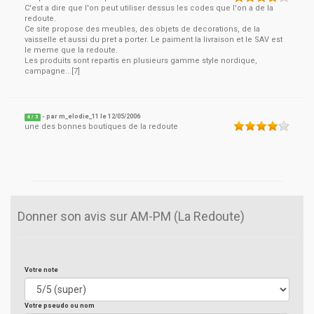
C'est a dire que l'on peut utiliser dessus les codes que l'on a de la
redoute.
Ce site propose des meubles, des objets de decorations, de la
vaisselle et aussi du pret a porter. Le paiment la livraison et le SAV est
le meme que la redoute.
Les produits sont repartis en plusieurs gamme style nordique,
campagne...[7]
- par
m_elodie_11
le
12/05/2006
4
/ 5
une des bonnes boutiques de la redoute
Donner son avis sur AM-PM (La Redoute)
Votre note
Votre pseudo ou nom