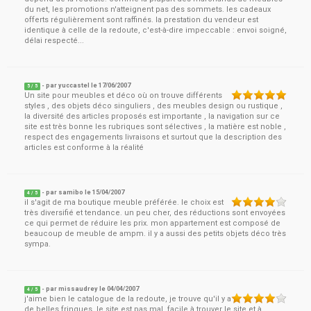
du net, les promotions n'atteignent pas des sommets. les cadeaux
offerts régulièrement sont raffinés. la prestation du vendeur est
identique à celle de la redoute, c'est-à-dire impeccable : envoi soigné,
délai respecté...
- par
yuccastel
le
17/06/2007
5
/ 5
Un site pour meubles et déco où on trouve différents
styles , des objets déco singuliers , des meubles design ou rustique ,
la diversité des articles proposés est importante , la navigation sur ce
site est très bonne les rubriques sont sélectives , la matière est noble ,
respect des engagements livraisons et surtout que la description des
articles est conforme à la réalité
- par
samibo
le
15/04/2007
4
/ 5
il s'agit de ma boutique meuble préférée. le choix est
très diversifié et tendance. un peu cher, des réductions sont envoyées
ce qui permet de réduire les prix. mon appartement est composé de
beaucoup de meuble de ampm. il y a aussi des petits objets déco très
sympa.
- par
missaudrey
le
04/04/2007
4
/ 5
j'aime bien le catalogue de la redoute, je trouve qu'il y a
de belles fringues, le site est pas mal, facile à trouver le site et à