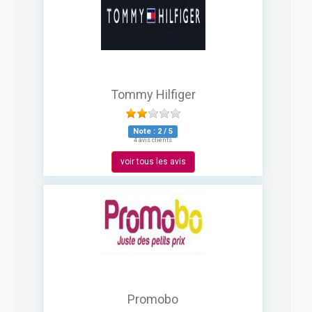
Tommy Hilfiger
Note :
2
/
5
4 avis clients
voir tous les avis
Promobo