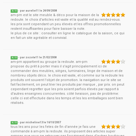
- par
aurelie11
le
24/09/2008
5
/ 5
am-pm est le site meuble & déco pour la maison de la
redoute. le choix d'articles est vaste et la qualité est au rendez-vous.
les prix sont cependant un peu élevés et les offres promotionnelles
restent insuffisantes pour faire baisser la note.
le plus de ce site : consulter en ligne le catalogue de la saison, ce qui
en fait un site agréable et convivial.
- par
zozote11
le
21/02/2008
4
/ 5
am-pm appartient au groupe la redoute. am-pm
propose du prêt à porter mais il s'agit principalement ici de
commander des meubles, sièges, luminaires, linge de maison et de
nombreu objets déco. le choix est vaste, et comme sur la redoute les
produits ont souvent l'objet de promotion. la navigation sur le site se
fait facilement, on peut trier les produits par marque , par prix. on peut
cependant regretter que les prix soient parfois élevés par rapport à
d'autres enseignes concurrentes. côté livraison, pas de problème:
celle ci est effectuée dans les temps et les les emballages sont bien
réalisés.
- par
micheline13
le
16/10/2007
4
/ 5
tous les ans pour les fetes de fin d'année je fais une
commande à am-pm la redoute. ils proposent des articles super
sympas que vous ne retrouver pas forcément dans d'autres boutiques