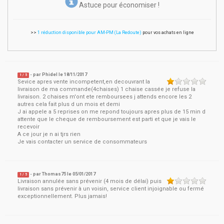
Astuce pour économiser !
>>
1 réduction disponible pour AM-PM (La Redoute)
pour vos achats en ligne
- par
Phidel
le
18/11/2017
1
/ 5
Sevice apres vente incompetent,en decouvrant la
livraison de ma commande(4chaises) 1 chaise cassée je refuse la
livraison. 2 chaises m'ont ete remboursees j attends encore les 2
autres cela fait plus d un mois et demi
J ai appele a 5 reprises on me repond toujours apres plus de 15 min d
attente que le cheque de remboursement est parti et que je vais le
recevoir
A ce jour je n ai tjrs rien
Je vais contacter un service de consommateurs
- par
Thomas75
le
05/01/2017
1
/ 5
Livraison annulée sans prévenir (4 mois de délai) puis
livraison sans prévenir à un voisin, service client injoignable ou fermé
exceptionnellement. Plus jamais!