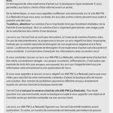
Note :
En témoignant de votre expérience d'achat sur la boutique en ligne laredoute.fr, vous
permettez aux futurs clients d'être informé avant un achat.
De la même façon, si vous vous apprêtez à effectuer une commande sur le site AM-PM
(La Redoute) et que vous avez un doute, les avis des autres clients peuvent vous aider à
prendre une décision.
Toutefois, attention !
un nombre d'avis trop faible n'est pas forcément révélateur de la
fiabilité d'une boutique. Seul un nombre d'avis important peut donner une image juste
de la satisfaction des clients d'une boutique.
Les avis sur CeriseClub ne sont pas rémunérés, à l'inverse de nombre d'autres sites.
En cas de mécontentement, la propension à laisser un avis négatif est donc importante,
motivée par la volonté naturelle de témoigner de son expérience négative et à le faire
savoir. La démarche spontanée de témoigner d'une expérience d'achat satisfaisante est
moins évidente. Il convient donc d'analyser les informations avec un certain recul.
Si vous souhaitez laisser un avis sur AM-PM (La Redoute), votre expérience d'achat doit
être réelle, correctement rédigée. Les propos insultants, diffamatoires, (l'utilisation par
exemple de mots tels que
arnaque
,
escroquerie
), les avis qui n'apporteraient aucune
information utile entraîneront la non publication de l'avis.
Si vous vous apprêtez à laisser un avis négatif sur AM-PM (La Redoute) parce que vous
n'êtes pas satisfait de votre commande, contactez d'abord la boutique afin de trouver
une solution. Bon nombre de problèmes peuvent en effet être résolus directement
auprès du service client de la boutique concernée.
CeriseClub
n'est pas le service client du site AM-PM (La Redoute)
. Pour toute
question sur une commande, seule la boutique est apte à vous apporter une réponse et
c'est elle seule qui doit être contactée via son service client.
Les avis sur AM-PM (La Redoute) figurant sur CeriseClub ont été modérés avant
publication. En outre, un numéro de commande est demandé, permettant de pouvoir