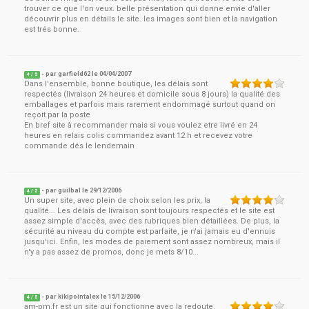
trouver ce que l'on veux. belle présentation qui donne envie d'aller
découvrir plus en détails le site. les images sont bien et la navigation
est trés bonne.
- par
garfield62
le
04/04/2007
4
/ 5
Dans l'ensemble, bonne boutique, les délais sont
respectés (livraison 24 heures et domicile sous 8 jours) la qualité des
emballages et parfois mais rarement endommagé surtout quand on
reçoit par la poste
En bref site à recommander mais si vous voulez etre livré en 24
heures en relais colis commandez avant 12 h et recevez votre
commande dés le lendemain
- par
guilbal
le
29/12/2006
4
/ 5
Un super site, avec plein de choix selon les prix, la
qualité... Les délais de livraison sont toujours respectés et le site est
assez simple d'accès, avec des rubriques bien détaillées. De plus, la
sécurité au niveau du compte est parfaite, je n'ai jamais eu d'ennuis
jusqu'ici. Enfin, les modes de paiement sont assez nombreux, mais il
n'y a pas assez de promos, donc je mets 8/10...
- par
kikipointalex
le
15/12/2006
4
/ 5
am-pm.fr est un site qui fonctionne avec la redoute.