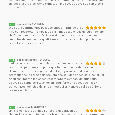
de décoration: c'est donc sympa. en plus vous trouvez des articles a
tous les prix.
- par
lulu44
le
15/10/2007
5
/ 5
plusieurs commandes passées chez am-pm, délai de
livraison respecté, l'emballage était impeccable, pas de surprise lors
de l'ouverture du colis, l'article était conforme au catalogue. des
meubles de très bonne qualité mais un peu cher. il faut profiter des
réductons ou des soldes .
- par
severine06
le
12/10/2007
4
/ 5
j'adore tous leurs produits. ils sont original et vous ne
les trouver pas dans n'importe quelle boutique de décoration ou
d'ameublement. c'est génial. de plus, il y a souvent des offres
promotionnelles avec soit des remises soit des cadeaux : c'est plutot
séduisant meme les cadeaux sont hypers sympas. de plus vous
trouvez des articles à tous les pri. pour faire un cadeau pensez y
surtout avec les fetes de fin d'année qui arrivent vous allez dénicher
pleins de trésors.
- par
ascona
le
28/08/2007
4
/ 5
un site consacré au mobilier et à la décoration qui
dépend de la redoute. comme la plupart des marchands de meubles