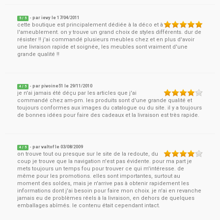
- par
ievy
le
17/04/2011
5
/ 5
cette boutique est principalement dédiée à la déco et à
l'ameublement. on y trouve un grand choix de styles différents. dur de
résister !! j'ai commandé plusieurs meubles chez et en plus d'avoir
une livraison rapide et soignée, les meubles sont vraiment d'une
grande qualité !!
- par
pivoine51
le
29/11/2010
4
/ 5
je n'ai jamais été déçu par les articles que j'ai
commandé chez am-pm. les produits sont d'une grande qualité et
toujours conformes aux images du catalogue ou du site. il y a toujours
de bonnes idées pour faire des cadeaux et la livraison est très rapide.
- par
valtof
le
03/08/2009
4
/ 5
on trouve tout ou presque sur le site de la redoute, du
coup je trouve que la navigation n'est pas évidente. pour ma part je
mets toujours un temps fou pour trouver ce qui m'intéresse. de
même pour les promotions. elles sont importantes, surtout au
moment des soldes, mais je n'arrive pas à obtenir rapidement les
informations dont j'ai besoin pour faire mon choix. je n'ai en revanche
jamais eu de problèmes réels à la livraison, en dehors de quelques
emballages abîmés. le contenu était cependant intact.