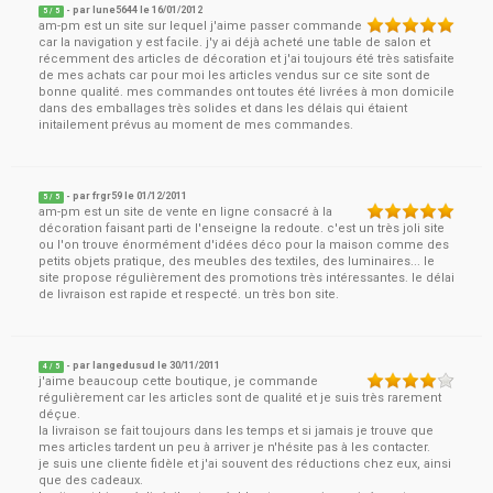
- par
lune5644
le
16/01/2012
5
/ 5
am-pm est un site sur lequel j'aime passer commande
car la navigation y est facile. j'y ai déjà acheté une table de salon et
récemment des articles de décoration et j'ai toujours été très satisfaite
de mes achats car pour moi les articles vendus sur ce site sont de
bonne qualité. mes commandes ont toutes été livrées à mon domicile
dans des emballages très solides et dans les délais qui étaient
initailement prévus au moment de mes commandes.
- par
frgr59
le
01/12/2011
5
/ 5
am-pm est un site de vente en ligne consacré à la
décoration faisant parti de l'enseigne la redoute. c'est un très joli site
ou l'on trouve énormément d'idées déco pour la maison comme des
petits objets pratique, des meubles des textiles, des luminaires... le
site propose régulièrement des promotions très intéressantes. le délai
de livraison est rapide et respecté. un très bon site.
- par
langedusud
le
30/11/2011
4
/ 5
j'aime beaucoup cette boutique, je commande
régulièrement car les articles sont de qualité et je suis très rarement
déçue.
la livraison se fait toujours dans les temps et si jamais je trouve que
mes articles tardent un peu à arriver je n'hésite pas à les contacter.
je suis une cliente fidèle et j'ai souvent des réductions chez eux, ainsi
que des cadeaux.