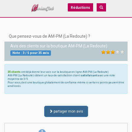
Réductions
Que pensez-vous de AM-PM (La Redoute) ?
Avis des clients sur la boutique
AM-PM (La Redoute)
Note :
3
/
5
pour
35
avis
35 clients
ont déjà donné leur avis sur la boutique en ligne AM-PM (La Redoute)
AM-PM (La Redoute) obtient un taux de satisfaction client
satisfaisant
avec une note
moyenne de 3/5.
Pour vous, c'est une boutique globalement de confiance même si certains points peuvent être
améliorés.
partager mon avis