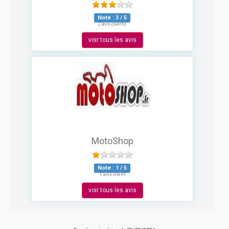
Note :
3
/
5
2 avis clients
voir tous les avis
MotoShop
Note :
1
/
5
1 avis client
voir tous les avis