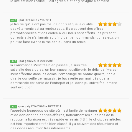
le site est bien réalisé, il est agréable et on y navigue aisément.
- par
larose
le
27/11/2011
4
/ 5
je trouve qu'ils ont pas mal de choix et que la qualité
des vêtements est au rendez vous. il y a souvent des offres
promotionnelles et des cadeaux qui nous sont offerts. les prix sont
corrects et je n'ai jamais eu d'incident en commandant chez eux. on
peut se faire livrer à la maison ou dans un relais.
- par
genev29
le
20/07/2011
5
/ 5
la commande s'est très bien passée. je suis très
satisfaite des articles. un bon rapport qualité-prix. le délai de livraison
s'est effectué dans les délais! l'emballage de bonne qualité, rien à
dire! je conseille ce magasin. je fus avertie par mail dès que la
commande est partie de l'entrepôt et j'ai donc pu suivre facilement
sont évolution
- par
paty121453760
le
10/07/2011
5
/ 5
j'apprécie beaucoup ce site où il est facile de naviguer
et de dénicher de bonnes affaires, notamment les aubaines de la
redoute. la livraison est très rapide en relais (48h). le choix des articles
est très important et très bien classé. il y a souvent des réductions et
des codes réduction très intéressants.