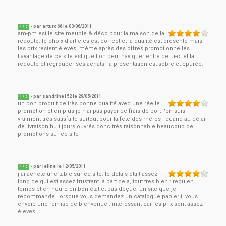
- par
arturo66
le
03/06/2011
4
/ 5
am-pm est le site meuble & déco pour la maison de la
redoute. le choix d'articles est correct et la qualité est présente mais
les prix restent élevés, même après des offres promotionnelles.
l'avantage de ce site est que l'on peut naviguer entre celui-ci et la
redoute et regrouper ses achats. la présentation est sobre et épurée.
- par
sandrine152
le
29/05/2011
4
/ 5
un bon produit de très bonne qualité avec une réelle
promotion et en plus je n'ai pas payer de frais de port j'en suis
vraiment très satisfaite surtout pour la fête des mères ! quand au délai
de livraison huit jours ouvrés donc très raisonnable beaucoup de
promotions sur ce site
- par
leline
le
12/05/2011
4
/ 5
j'ai achete une table sur ce site. le délais était assez
long ce qui est assez frustrant. à part cela, tout tres bien : reçu en
temps et en heure en bon état et pas deçue. un site que je
recommande. lorsque vous demandez un catalogue papier il vous
envoie une remise de bienvenue : interessant car les prix sont assez
éleves.