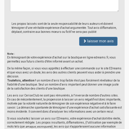
Les propos laissés sont de la seule responsabilité de leurs auteurs et doivent
témoigner d'une véritable expérience d'achat argumentée. Tout avis diffamatoire,
déplacé, contraire aux bonnes moeurs ou fictif ne sera pas publié
laisser mon avis
Note :
En témoignant de votre expérience d'achat sur la boutique en ligne edreams.fr, vous
permettez aux futurs clients d'être informé avant un achat.
De la même façon, si vous vous apprêtez à effectuer une commande sur le site EDreams
et que vous avez un doute, les avis des autres clients peuvent vous aider à prendre une
décision.
Toutefois, attention !
un nombre d'avis trop faible n'est pas forcément révélateur de la
fiabilité d'une boutique. Seul un nombre d'avis important peut donner une image juste
de la satisfaction des clients d'une boutique.
Les avis sur CeriseClub ne sont pas rémunérés, à l'inverse de nombre d'autres sites.
En cas de mécontentement, la propension à laisser un avis négatif est donc importante,
motivée par la volonté naturelle de témoigner de son expérience négative et à le faire
savoir. La démarche spontanée de témoigner d'une expérience d'achat satisfaisante est
moins évidente. Il convient donc d'analyser les informations avec un certain recul.
Si vous souhaitez laisser un avis sur EDreams, votre expérience d'achat doit être réelle,
correctement rédigée. Les propos insultants, diffamatoires, (l'utilisation par exemple de
mots tels que
arnaque
,
escroquerie
), les avis qui n'apporteraient aucune information