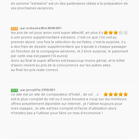
en somme "edreams" est un des partenaires idéals à la préparation de
vos prochaines vacances.
- par
orchestre28
le
04/04/2011
3
/ 5
les prix de vol pour avion sont super attractif, en plus il y
a une promo supplémentaire edreams. c'est ce que l'on voit au
premier abord. une fois la sélection du vol faites, c'est la surprise, il y
a des frais de dossier supplémentaire qui s'ajoute à chaque passager
en fonction de la compagnie aérienne, et 2 ème surprise, le paiement
par carte visa est payant (16 euros)
donc au final la super affaires est beaucoup moins génial, et le billet
d'avion revient au prix de la concurrence sur les autres sites.
au final les prix reste correct.
- par
jerrry67
le
27/03/2011
5
/ 5
ce site est un site de comparateur d'hotel , de vol .. c
est le plus complet du net ou il vous trouvera a coup sur les meilleurs
offres actuellement diponible sur internet , je l'utilise toujours pour
mes voyages , le site est tres complet et facile d'utilisation alors
n'hesitez pas a l'utiliser pour faire un max d'economie !