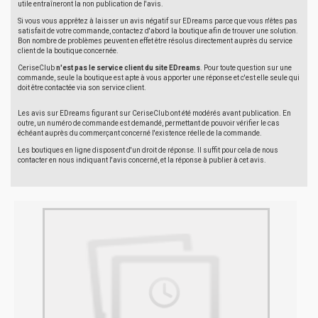
utile entraîneront la non publication de l'avis.
Si vous vous apprêtez à laisser un avis négatif sur EDreams parce que vous n'êtes pas
satisfait de votre commande, contactez d'abord la boutique afin de trouver une solution.
Bon nombre de problèmes peuvent en effet être résolus directement auprès du service
client de la boutique concernée.
CeriseClub
n'est pas le service client du site EDreams
. Pour toute question sur une
commande, seule la boutique est apte à vous apporter une réponse et c'est elle seule qui
doit être contactée via son service client.
Les avis sur EDreams figurant sur CeriseClub ont été modérés avant publication. En
outre, un numéro de commande est demandé, permettant de pouvoir vérifier le cas
échéant auprès du commerçant concerné l'existence réelle de la commande.
Les boutiques en ligne disposent d'un droit de réponse. Il suffit pour cela de nous
contacter en nous indiquant l'avis concerné, et la réponse à publier à cet avis.