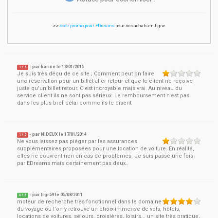
>>
code promo pour EDreams
pour vos achats en ligne
- par
karine
le
13/01/2015
1
/ 5
Je suis très déçu de ce site ; Comment peut on faire
une réservation pour un billet aller retour et que le client ne reçoive
juste qu'un billet retour. C’est incroyable mais vrai. Au niveau du
service client ils ne sont pas sérieux. Le remboursement n'est pas
dans les plus bref délai comme ils le disent
- par
NIDEUX
le
17/01/2014
1
/ 5
Ne vous laissez pas piéger par les assurances
supplémentaires proposées pour une location de voiture. En réalité,
elles ne couvrent rien en cas de problèmes. Je suis passé une fois
par EDreams mais certainement pas deux..
- par
frgr59
le
05/08/2011
4
/ 5
moteur de recherche très fonctionnel dans le domaine
du voyage ou l'on y retrouve un choix immense de vols, hôtels,
locations de voitures, séjours, croisières, loisirs... un site très pratique,