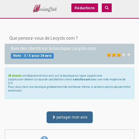
Réductions
Que pensez-vous de Lecyclo.com ?
Avis des clients sur la boutique
Lecyclo.com
Note :
3
/
5
pour
24
avis
24 clients
ont déjà donné leur avis sur la boutique en ligne Lecyclo.com
Lecyclo.com obtient un taux de satisfaction client
satisfaisant
avec une note moyenne de
3/5.
Pour vous, c'est une boutique globalement de confiance même si certains points peuvent être
améliorés.
partager mon avis