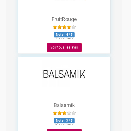
FruitRouge
Note :
4
/
5
10 avis clients
voir tous les avis
Balsamik
Note :
3
/
5
66 avis clients