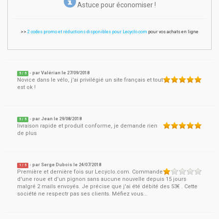
Astuce pour économiser !
>>
2 codes promo et réductions disponibles pour Lecyclo.com
pour vos achats en ligne
- par
Valérian
le
27/09/2018
5
/ 5
Novice dans le vélo, j'ai privilégié un site français et tout
est ok !
- par
Jean
le
29/08/2018
5
/ 5
livraison rapide et produit conforme, je demande rien
de plus
- par
Serge Dubois
le
24/07/2018
1
/ 5
Première et dernière fois sur Lecyclo.com. Commande
d'une roue et d'un pignon sans aucune nouvelle depuis 15 jours
malgré 2 mails envoyés. Je précise que j'ai été débité des 53€ . Cette
société ne respectr pas ses clients. Méfiez vous...