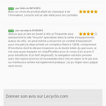
- par
Cédrc
le
09/12/2013
5
/ 5
Avec un choix de produit allant du classique à de
l'innovation, Lecyclo est un site idéal pour les cyclistes
- par
carodav
le
31/05/2013
4
/ 5
depuis que je vais au travail à vélo je fréquente plus
assidument le site "lecyclo" spécialisé dans la vente d'équipements
autour du vélo. on peut même y souscrire un contrat d'assurance!
pour ma part j'ai déjà acheté un compteur filaire à 12€95, comprenant
8 fonctions dont la vitesse moyenne ou la durée totale du parcours. je
me suis aussi équipée en chaufferettes pour le corps (j'en ai pris 3
pour bénéficier d'un tarif dégressif). la navigation est bien pensée
avec des rayons promos et nouveautés bien mis en avant. le tri par prix
ou meilleures ventes est également pratique. j'ai pu régler avec paypal
sans souci.
Donner son avis sur Lecyclo.com