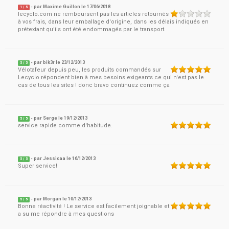
- par
Maxime Guillon
le
17/06/2018
1
/ 5
lecyclo.com ne remboursent pas les articles retournés
à vos frais, dans leur emballage d'origine, dans les délais indiqués en
prétextant qu'ils ont été endommagés par le transport.
- par
bik3r
le
23/12/2013
5
/ 5
Vélotafeur depuis peu, les produits commandés sur
Lecyclo répondent bien à mes besoins exigeants ce qui n'est pas le
cas de tous les sites ! donc bravo continuez comme ça
- par
Serge
le
19/12/2013
5
/ 5
service rapide comme d'habitude.
- par
Jessicaa
le
16/12/2013
5
/ 5
Super service!
- par
Morgan
le
10/12/2013
5
/ 5
Bonne réactivité ! Le service est facilement joignable et
a su me répondre à mes questions