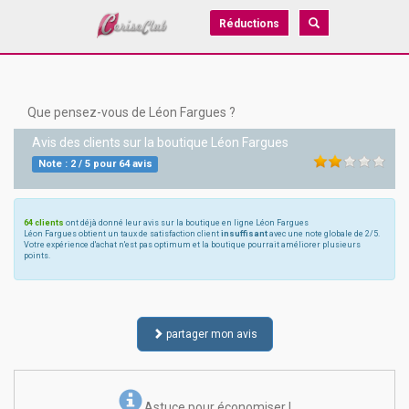
Réductions
Que pensez-vous de Léon Fargues ?
Avis des clients sur la boutique
Léon Fargues
Note :
2
/
5
pour
64
avis
64 clients
ont déjà donné leur avis sur la boutique en ligne Léon Fargues
Léon Fargues obtient un taux de satisfaction client
insuffisant
avec une note globale de 2/5.
Votre expérience d'achat n'est pas optimum et la boutique pourrait améliorer plusieurs
points.
partager mon avis
Astuce pour économiser !