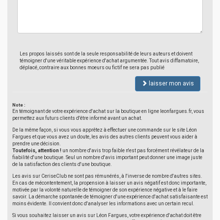
Les propos laissés sont de la seule responsabilité de leurs auteurs et doivent
témoigner d'une véritable expérience d'achat argumentée. Tout avis diffamatoire,
déplacé, contraire aux bonnes moeurs ou fictif ne sera pas publié
laisser mon avis
Note :
En témoignant de votre expérience d'achat sur la boutique en ligne leonfargues.fr, vous
permettez aux futurs clients d'être informé avant un achat.
De la même façon, si vous vous apprêtez à effectuer une commande sur le site Léon
Fargues et que vous avez un doute, les avis des autres clients peuvent vous aider à
prendre une décision.
Toutefois, attention !
un nombre d'avis trop faible n'est pas forcément révélateur de la
fiabilité d'une boutique. Seul un nombre d'avis important peut donner une image juste
de la satisfaction des clients d'une boutique.
Les avis sur CeriseClub ne sont pas rémunérés, à l'inverse de nombre d'autres sites.
En cas de mécontentement, la propension à laisser un avis négatif est donc importante,
motivée par la volonté naturelle de témoigner de son expérience négative et à le faire
savoir. La démarche spontanée de témoigner d'une expérience d'achat satisfaisante est
moins évidente. Il convient donc d'analyser les informations avec un certain recul.
Si vous souhaitez laisser un avis sur Léon Fargues, votre expérience d'achat doit être