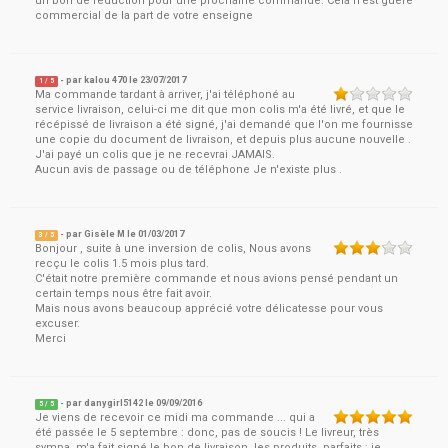
un bon de reduction pour une prochaine commande. Cela n'est guère
commercial de la part de votre enseigne
- par
kalou 470
le
23/07/2017
1
/ 5
Ma commande tardant à arriver, j'ai téléphoné au
service livraison, celui-ci me dit que mon colis m'a été livré, et que le
récépissé de livraison a été signé, j'ai demandé que l'on me fournisse
une copie du document de livraison, et depuis plus aucune nouvelle .
J'ai payé un colis que je ne recevrai JAMAIS.
Aucun avis de passage ou de téléphone Je n'existe plus .
- par
Gisèle M
le
01/03/2017
3
/ 5
Bonjour , suite à une inversion de colis, Nous avons
recçu le colis 1.5 mois plus tard.
C'était notre première commande et nous avions pensé pendant un
certain temps nous être fait avoir.
Mais nous avons beaucoup apprécié votre délicatesse pour vous
excuser.
Merci
- par
danygirl5142
le
09/09/2016
5
/ 5
Je viens de recevoir ce midi ma commande ... qui a
été passée le 5 septembre : donc, pas de soucis ! Le livreur, très
sympa, m'a fait signé le bon de livraison, les produits, parfaits : je