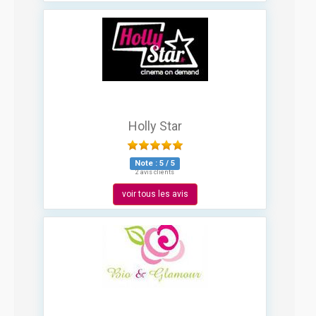
Holly Star
Note :
5
/
5
2 avis clients
voir tous les avis