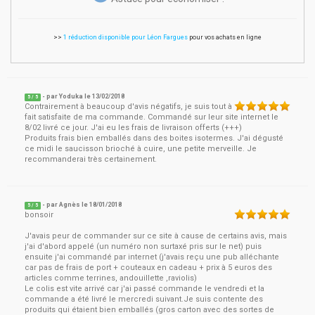
>>
1 réduction disponible pour Léon Fargues
pour vos achats en ligne
- par
Yoduka
le
13/02/2018
5
/ 5
Contrairement à beaucoup d'avis négatifs, je suis tout à
fait satisfaite de ma commande. Commandé sur leur site internet le
8/02 livré ce jour. J'ai eu les frais de livraison offerts (+++)
Produits frais bien emballés dans des boites isotermes. J'ai dégusté
ce midi le saucisson brioché à cuire, une petite merveille. Je
recommanderai très certainement.
- par
Agnès
le
18/01/2018
5
/ 5
bonsoir
J'avais peur de commander sur ce site à cause de certains avis, mais
j'ai d'abord appelé (un numéro non surtaxé pris sur le net) puis
ensuite j'ai commandé par internet (j'avais reçu une pub alléchante
car pas de frais de port + couteaux en cadeau + prix à 5 euros des
articles comme terrines, andouillette ,raviolis)
Le colis est vite arrivé car j'ai passé commande le vendredi et la
commande a été livré le mercredi suivant.Je suis contente des
produits qui étaient bien emballés (gros carton avec des sortes de