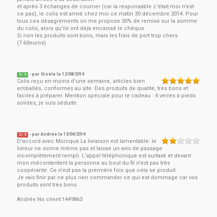
et après 3 échanges de courrier (car la responsable c'était moi n'est
ce pas), le colis est arrivé chez moi ce matin 30 décembre 2014. Pour
tous ces désagréments on me propose 30% de remise sur la somme
du colis, alors qu'ils ont déjà encaissé le chèque.
Si non les produits sont bons, mais les frais de port trop chers
(7.60euros)
- par
Gisèle
le
12/08/2014
5
/ 5
Colis reçu en moins d'une semaine, articles bien
emballés, conformes au site. Des produits de qualité, très bons et
faciles à préparer. Mention spéciale pour le cadeau : 4 verres à pieds
solides, je suis séduite.
- par
Andrée
le
13/06/2014
2
/ 5
D'accord avec Monique.La livraison est lamentable: le
livreur ne sonne même pas et laisse un avis de passage
incomplètement rempli. L'appel téléphonique est surtaxé et devant
mon mécontentent la personne au bout du fil n'est pas très
coopérante. Ce n'est pas la première fois que cela se produit.
Je vais finir par ne plus rien commander ce qui est dommage car vos
produits sont très bons.
Andrée No client:1449863