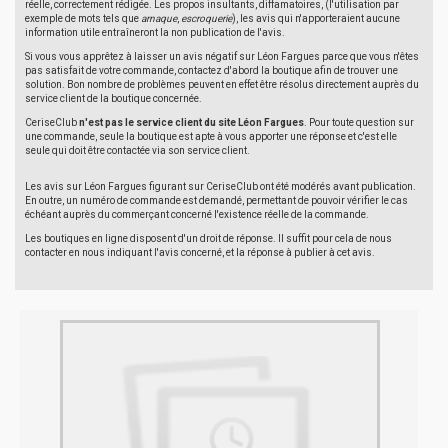
réelle, correctement rédigée. Les propos insultants, diffamatoires, (l'utilisation par
exemple de mots tels que
arnaque
,
escroquerie
), les avis qui n'apporteraient aucune
information utile entraîneront la non publication de l'avis.
Si vous vous apprêtez à laisser un avis négatif sur Léon Fargues parce que vous n'êtes
pas satisfait de votre commande, contactez d'abord la boutique afin de trouver une
solution. Bon nombre de problèmes peuvent en effet être résolus directement auprès du
service client de la boutique concernée.
CeriseClub
n'est pas le service client du site Léon Fargues
. Pour toute question sur
une commande, seule la boutique est apte à vous apporter une réponse et c'est elle
seule qui doit être contactée via son service client.
Les avis sur Léon Fargues figurant sur CeriseClub ont été modérés avant publication.
En outre, un numéro de commande est demandé, permettant de pouvoir vérifier le cas
échéant auprès du commerçant concerné l'existence réelle de la commande.
Les boutiques en ligne disposent d'un droit de réponse. Il suffit pour cela de nous
contacter en nous indiquant l'avis concerné, et la réponse à publier à cet avis.