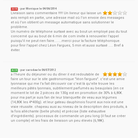
- par
Monique
le
04/06/2014
2
/ 5
Livraison sans commentaire !!!!! Un livreur qui laisse un
avis rempli en partie, une adresse mail où l'on envoie des messages
et où l'on obtient un message automatique sans solutionner le
problème.
Un numéro de téléphone surtaxé avec au bout un employé pas du tout
concerné qui au bout de 6 min de com invite à renouveler l'appel
puisqu'il ne peut rien faire........merci pour la facture téléphonique.
pour finir l'appel chez Léon Fargues, 5 min et aussi surtaxé ..... Bref à
éviter.
- par
carodav
le
06/07/2012
4
/ 5
a l'heure du déjeuner ou du dîner il est redoutable de
faire un tour sur le site gastronomique "léon fargues". c'est une amie
lyonnaise qui me l'a fait découvrir car c'est là qu'elle trouve les
meilleurs pâtés lyonnais, subtilement parfumés au beaujolais (en ce
moment le lot de 2 pièces de 130g est en promotion de 30% à 6,80€.
pour ma part je suis fan de leur blanquette de veau aux légumes
(14,80€ les 4*400g). et leur gateau dauphinois fourré aux noix est une
vraie réussite. chapeau ausi au niveau de la description des produits, à
la fois alléchante (belle photo) et précise (liste exhaustive
d'ingrédients). processus de commande un peu long (il faut se créer
un compte) et les frais de livraison un peu élevés (6,98€).