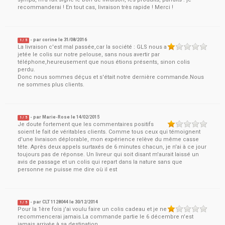
recommanderai ! En tout cas, livraison très rapide ! Merci !
- par
corine
le
31/08/2016
1
/ 5
La livraison c'est mal passée,car la société : GLS nous a
jetée le colis sur notre pelouse, sans nous avertir par
téléphone,heureusement que nous étions présents, sinon colis
perdu.
Donc nous sommes déçus et s'était notre dernière commande.Nous
ne sommes plus clients.
- par
Marie-Rose
le
14/02/2015
1
/ 5
Je doute fortement que les commentaires positifs
soient le fait de véritables clients. Comme tous ceux qui témoignent
d'une livraison déplorable, mon expérience relève du même casse
tête. Après deux appels surtaxés de 6 minutes chacun, je n'ai à ce jour
toujours pas de réponse. Un livreur qui soit disant m'aurait laissé un
avis de passage et un colis qui repart dans la nature sans que
personne ne puisse me dire où il est
- par
CLT 1128044
le
30/12/2014
1
/ 5
Pour la 1ère fois j'ai voulu faire un colis cadeau et je ne
recommencerai jamais.La commande partie le 6 décembre n'est
jamais arrivée à sa destination