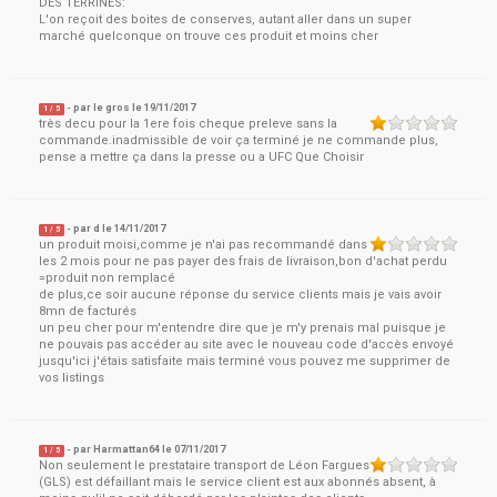
DES TERRINES:
L'on reçoit des boites de conserves, autant aller dans un super
marché quelconque on trouve ces produit et moins cher
- par
le gros
le
19/11/2017
1
/ 5
très decu pour la 1ere fois cheque preleve sans la
commande.inadmissible de voir ça terminé je ne commande plus,
pense a mettre ça dans la presse ou a UFC Que Choisir
- par
d
le
14/11/2017
1
/ 5
un produit moisi,comme je n'ai pas recommandé dans
les 2 mois pour ne pas payer des frais de livraison,bon d'achat perdu
=produit non remplacé
de plus,ce soir aucune réponse du service clients mais je vais avoir
8mn de facturés
un peu cher pour m'entendre dire que je m'y prenais mal puisque je
ne pouvais pas accéder au site avec le nouveau code d'accès envoyé
jusqu'ici j'étais satisfaite mais terminé vous pouvez me supprimer de
vos listings
- par
Harmattan64
le
07/11/2017
1
/ 5
Non seulement le prestataire transport de Léon Fargues
(GLS) est défaillant mais le service client est aux abonnés absent, à