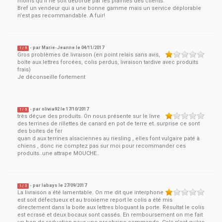
moins qu'il ne soit débordé par les plaintes des clients.
Bref un vendeur qui a une bonne gamme mais un service déplorable
n'est pas recommandable. A fuir!
- par
Marie-Jeanne
le
04/11/2017
1
/ 5
Gros problèmes de livraison (en point relais sans avis,
boîte aux lettres forcées, colis perdus, livraison tardive avec produits
frais)
Je déconseille fortement
- par
olivia92
le
17/10/2017
1
/ 5
très déçue des produits. On nous présente sur le livre
des terrines de rillettes de canard en pot de terre et..surprise ce sont
des boites de fer
quan d aux terrines alsaciennes au riesling , elles font vulgaire paté à
chiens , donc ne comptez pas sur moi pour recommander ces
produits..une attrape MOUCHE..
- par
labays
le
27/09/2017
1
/ 5
La livraison a été lamentable. On me dit que interphone
est soit défectueux et au troixieme report le colis a été mis
directement dans la boite aux lettres bloquant la porte. Résultat le colis
est ecrasé et deux bocaux sont cassés. En remboursement on me fait