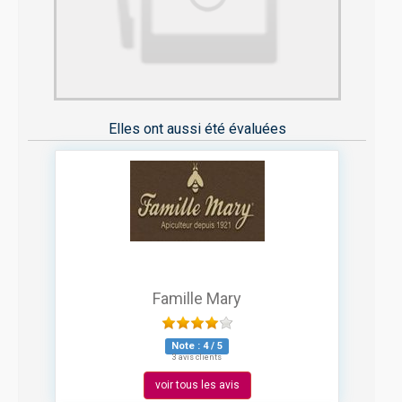
Elles ont aussi été évaluées
Famille Mary
Note :
4
/
5
3 avis clients
voir tous les avis