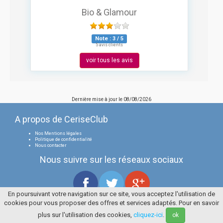
Bio & Glamour
Note :
3
/
5
5 avis clients
voir tous les avis
Dernière mise à jour le
08/08/2026
A propos de CeriseClub
Nos Mentions légales
Politique de confidentialité
Nous contacter
Nous suivre sur les réseaux sociaux
En poursuivant votre navigation sur ce site, vous acceptez l'utilisation de
cookies pour vous proposer des offres et services adaptés. Pour en savoir
Tous droits réservés
La Cerise Bleue 2006 / 2026
plus sur l'utilisation des cookies,
cliquez-ici
.
ok