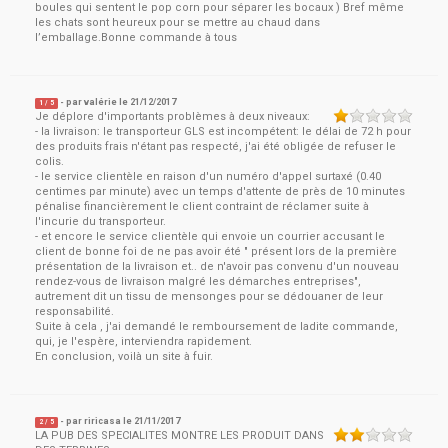
boules qui sentent le pop corn pour séparer les bocaux ) Bref même
les chats sont heureux pour se mettre au chaud dans
l’emballage.Bonne commande à tous
- par
valérie
le
21/12/2017
1
/ 5
Je déplore d'importants problèmes à deux niveaux:
- la livraison: le transporteur GLS est incompétent: le délai de 72 h pour
des produits frais n'étant pas respecté, j'ai été obligée de refuser le
colis.
- le service clientèle en raison d'un numéro d'appel surtaxé (0.40
centimes par minute) avec un temps d'attente de près de 10 minutes
pénalise financièrement le client contraint de réclamer suite à
l'incurie du transporteur.
- et encore le service clientèle qui envoie un courrier accusant le
client de bonne foi de ne pas avoir été " présent lors de la première
présentation de la livraison et.. de n'avoir pas convenu d'un nouveau
rendez-vous de livraison malgré les démarches entreprises",
autrement dit un tissu de mensonges pour se dédouaner de leur
responsabilité.
Suite à cela , j'ai demandé le remboursement de ladite commande,
qui, je l'espère, interviendra rapidement.
En conclusion, voilà un site à fuir.
- par
riricasa
le
21/11/2017
2
/ 5
LA PUB DES SPECIALITES MONTRE LES PRODUIT DANS