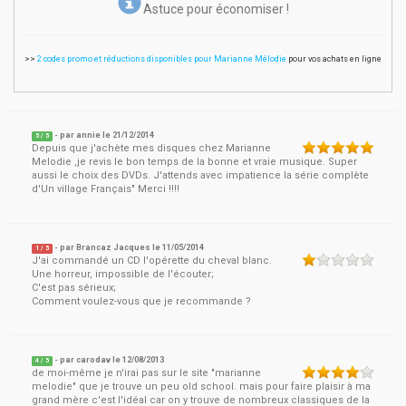
Astuce pour économiser !
>>
2 codes promo et réductions disponibles pour Marianne Mélodie
pour vos achats en ligne
- par
annie
le
21/12/2014
5
/ 5
Depuis que j'achète mes disques chez Marianne
Melodie ,je revis le bon temps de la bonne et vraie musique. Super
aussi le choix des DVDs. J'attends avec impatience la série complète
d'Un village Français" Merci !!!!
- par
Brancaz Jacques
le
11/05/2014
1
/ 5
J'ai commandé un CD l'opérette du cheval blanc.
Une horreur, impossible de l'écouter;
C'est pas sérieux;
Comment voulez-vous que je recommande ?
- par
carodav
le
12/08/2013
4
/ 5
de moi-même je n'irai pas sur le site "marianne
melodie" que je trouve un peu old school. mais pour faire plaisir à ma
grand mère c'est l'idéal car on y trouve de nombreux classiques de la