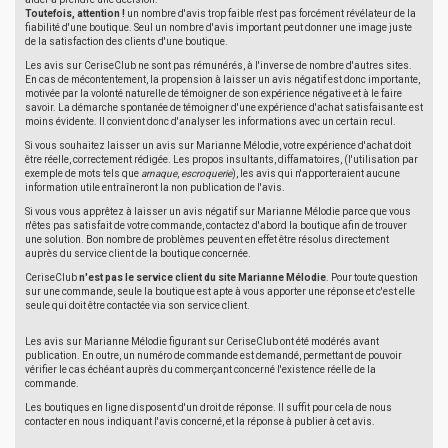
Toutefois, attention !
un nombre d'avis trop faible n'est pas forcément révélateur de la
fiabilité d'une boutique. Seul un nombre d'avis important peut donner une image juste
de la satisfaction des clients d'une boutique.
Les avis sur CeriseClub ne sont pas rémunérés, à l'inverse de nombre d'autres sites.
En cas de mécontentement, la propension à laisser un avis négatif est donc importante,
motivée par la volonté naturelle de témoigner de son expérience négative et à le faire
savoir. La démarche spontanée de témoigner d'une expérience d'achat satisfaisante est
moins évidente. Il convient donc d'analyser les informations avec un certain recul.
Si vous souhaitez laisser un avis sur Marianne Mélodie, votre expérience d'achat doit
être réelle, correctement rédigée. Les propos insultants, diffamatoires, (l'utilisation par
exemple de mots tels que
arnaque
,
escroquerie
), les avis qui n'apporteraient aucune
information utile entraîneront la non publication de l'avis.
Si vous vous apprêtez à laisser un avis négatif sur Marianne Mélodie parce que vous
n'êtes pas satisfait de votre commande, contactez d'abord la boutique afin de trouver
une solution. Bon nombre de problèmes peuvent en effet être résolus directement
auprès du service client de la boutique concernée.
CeriseClub
n'est pas le service client du site Marianne Mélodie
. Pour toute question
sur une commande, seule la boutique est apte à vous apporter une réponse et c'est elle
seule qui doit être contactée via son service client.
Les avis sur Marianne Mélodie figurant sur CeriseClub ont été modérés avant
publication. En outre, un numéro de commande est demandé, permettant de pouvoir
vérifier le cas échéant auprès du commerçant concerné l'existence réelle de la
commande.
Les boutiques en ligne disposent d'un droit de réponse. Il suffit pour cela de nous
contacter en nous indiquant l'avis concerné, et la réponse à publier à cet avis.