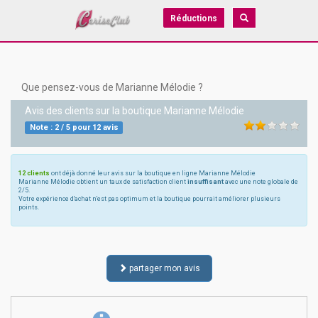
Réductions
Que pensez-vous de Marianne Mélodie ?
Avis des clients sur la boutique
Marianne Mélodie
Note :
2
/
5
pour
12
avis
12 clients
ont déjà donné leur avis sur la boutique en ligne Marianne Mélodie
Marianne Mélodie obtient un taux de satisfaction client
insuffisant
avec une note globale de
2/5.
Votre expérience d'achat n'est pas optimum et la boutique pourrait améliorer plusieurs
points.
partager mon avis