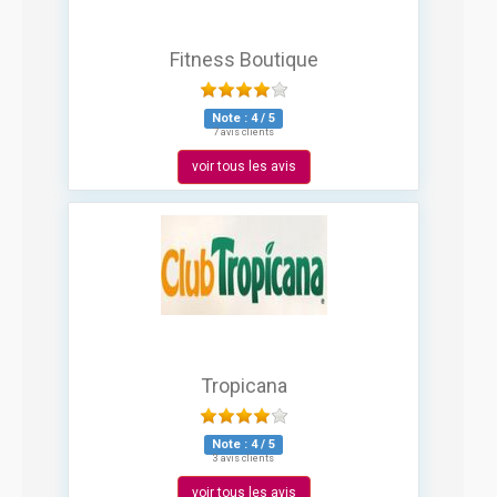
Fitness Boutique
Note :
4
/
5
7 avis clients
voir tous les avis
Tropicana
Note :
4
/
5
3 avis clients
voir tous les avis