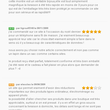
cette montre est un véritable bijoux,elle est tout simplement
magnifique.la livraison à été très rapide en moins de 3 jours pour ce
qui est de l'emballage très très bien protégé.je recommande ce site
pour son sérieux et sa rapidité!!!
- par
tigrou45140
le
09/11/2009
5
/ 5
j'ai commandé sur ce site à l'occasion du noël dernier
pour un téléphone sans fil de maison. j'ai vraiment beaucoup
apprécié leur site car le choix était vraiment simple à faire dans le
sens où il y a beaucoup de caractéristiques de données !
nous avons pu choisir notre article correctement et non pas comme
un lapin dans un sac comme certains sites.
le produit reçu était parfait, totalement conforme et très bien emballé.
j'ai été ravie et le cadeau a fait plaisir en plus alors que demander de
plus ? :-d
- par
eleocleo
le
09/04/2009
3
/ 5
un site qui permet vraiment d'avoir des réductions
importantes sur des produits types ordinateur, électroménage ou
appareil photo.
la possibilité d'aller chercher ses produits dans une boutique est très
appréciable, surtout si on est pressé. il y a en effet un gros soucis
concernant la livraison à domicile, les délais sont longs et ne sont pas