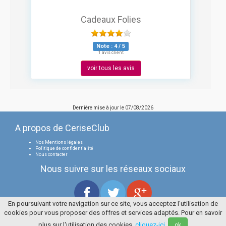
Cadeaux Folies
Note :
4
/
5
1 avis client
voir tous les avis
Dernière mise à jour le
07/08/2026
A propos de CeriseClub
Nos Mentions légales
Politique de confidentialité
Nous contacter
Nous suivre sur les réseaux sociaux
En poursuivant votre navigation sur ce site, vous acceptez l'utilisation de
cookies pour vous proposer des offres et services adaptés. Pour en savoir
Tous droits réservés
La Cerise Bleue 2006 / 2026
plus sur l'utilisation des cookies,
cliquez-ici
.
ok