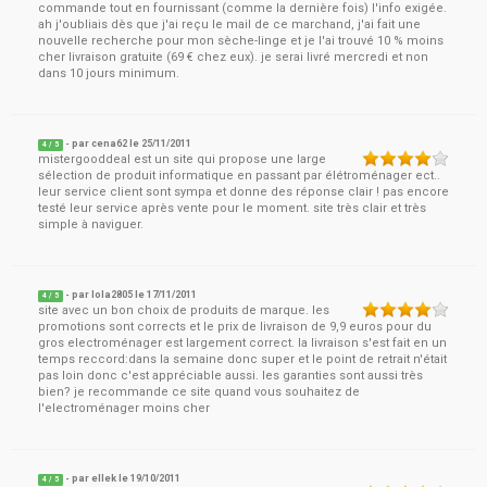
commande tout en fournissant (comme la dernière fois) l'info exigée.
ah j'oubliais dès que j'ai reçu le mail de ce marchand, j'ai fait une
nouvelle recherche pour mon sèche-linge et je l'ai trouvé 10 % moins
cher livraison gratuite (69 € chez eux). je serai livré mercredi et non
dans 10 jours minimum.
- par
cena62
le
25/11/2011
4
/ 5
mistergooddeal est un site qui propose une large
sélection de produit informatique en passant par élétroménager ect..
leur service client sont sympa et donne des réponse clair ! pas encore
testé leur service après vente pour le moment. site très clair et très
simple à naviguer.
- par
lola2805
le
17/11/2011
4
/ 5
site avec un bon choix de produits de marque. les
promotions sont corrects et le prix de livraison de 9,9 euros pour du
gros electroménager est largement correct. la livraison s'est fait en un
temps reccord:dans la semaine donc super et le point de retrait n'était
pas loin donc c'est appréciable aussi. les garanties sont aussi très
bien? je recommande ce site quand vous souhaitez de
l'electroménager moins cher
- par
ellek
le
19/10/2011
4
/ 5