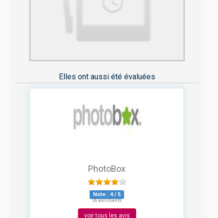
Elles ont aussi été évaluées
PhotoBox
Note :
4
/
5
26 avis clients
voir tous les avis