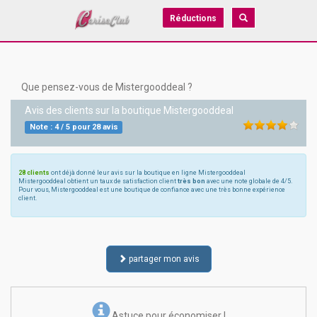
Réductions
Que pensez-vous de Mistergooddeal ?
Avis des clients sur la boutique
Mistergooddeal
Note :
4
/
5
pour
28
avis
28 clients
ont déjà donné leur avis sur la boutique en ligne Mistergooddeal
Mistergooddeal obtient un taux de satisfaction client
très bon
avec une note globale de 4/5.
Pour vous, Mistergooddeal est une boutique de confiance avec une très bonne expérience
client.
partager mon avis
Astuce pour économiser !