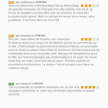
- par
rustimous
le
29/08/2006
3
/ 5
Comme cdiscount, mistergooddeal fait du déstockage
de grandes marques. Ce n'est pas mon site préféré, loin de là : je
trouve la navigation moins claire que sur d'autres, le choix des
produits moins grand. Mais on est livré en temps et en heure, sans
problème. Il faut bien faire un choix ![5]
- par
easynote
le
27/08/2006
3
/ 5
Bon site, mais délais de livraison non respectés.
Problème aussi pour négocier les Kadeos quand on commande sur
le site, il faut envoyer le paiement et le Kadeos d'abord, on peut opter
pour le retrait sur place mais il faut un minimum d'achat, beaucoup de
contraintes donc pour les petits colis. Manque de transparence pour
le SAV, sur l'électroménager pas d'informations à ce sujet. On reçoit
aussi trop de mails, ça tourne vite au spam. Prix très valables et
promotions nombreuses. Le mieux c'est de grouper pour faire un
retrait en dépôt.
- par
melany
le
19/08/2006
4
/ 5
J'ai commandé un epilateur electrique sur ce site et la
navigation est bonne, le colis reçu en temps raisonnable et qualité
correcte.