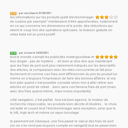
- par
carodav
le
01/04/2011
3
/ 5
les informations sur les produits (petit électroménager
de cuisine par exemple" mériteraient d'être approfondies, notamment
en ce qui concerne les dimensions et le poids. des réductions qui
valent le coup lors des opérations spéciales. la livraison gratuite en
relais kiala est un point positif
- par
zcrew
le
16/03/2011
5
/ 5
tout le monde connaît les publicités mistergooddeal et
leur slogan : pas de mystère ... eh bien je dois dire que maintenant
que les frais de port sont plus clairement indiqués sur les descriptifs
des articles, la comparaison avec les sites concurrents se fait plus
facilement et comme ces frais sont différenciés du prix du produit lui-
même on a toujours l'impression de faire des bonnes affaires. le vrai
bon plan quand c'est possible consiste selon moi à aller retirer ses
articles en point de retrait... donc sans ces fameux frais de port (mais
avec des frais quand même, mais moins importants).
côté navigation, c'est parfait : tout est bien agencé, le moteur de
recherche impeccable, les produits bien décrits et illustrés... le choix
est vaste et couvre tout l'électroménager sans exception, ainsi que la
tv, hifi, high tech et même un rayon bricolage.
le paiement est classique, une fois passé le calcul des frais de port
(on ne s'en rend pas toujours compte en navigant) tout se passe bien.