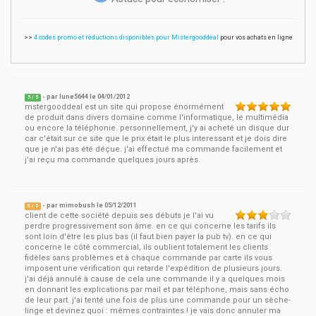
>>
4 codes promo et réductions disponibles pour Mistergooddeal
pour vos achats en ligne
- par
lune5644
le
04/01/2012
5
/ 5
mstergooddeal est un site qui propose énormément
de produit dans divers domaine comme l'informatique, le multimédia
ou encore la téléphonie. personnellement, j'y ai acheté un disque dur
car c'était sur ce site que le prix était le plus interessant et je dois dire
que je n'ai pas été déçue. j'ai effectué ma commande facilement et
j'ai reçu ma commande quelques jours après.
- par
mimobush
le
05/12/2011
3
/ 5
client de cette société depuis ses débuts je l'ai vu
perdre progressivement son âme. en ce qui concerne les tarifs ils
sont loin d'être les plus bas (il faut bien payer la pub tv). en ce qui
concerne le côté commercial, ils oublient totalement les clients
fidèles sans problèmes et à chaque commande par carte ils vous
imposent une vérification qui retarde l'expédition de plusieurs jours.
j'ai déjà annulé à cause de cela une commande il y a quelques mois
en donnant les explications par mail et par téléphone, mais sans écho
de leur part. j'ai tenté une fois de plus une commande pour un sèche-
linge et devinez quoi : mêmes contraintes ! je vais donc annuler ma