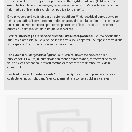
réelle, correctement rédigée. Les propos insultants, diffamatoires, (l'utilisation par
exemple de mots tels que
arnaque
,
escroquerie
), les avis qui n'apporteraient aucune
information utile entraîneront la non publication de l'avis.
Si vous vous apprêtez à laisser un avis négatif sur Mistergooddeal parce que vous
n'êtes pas satisfait de votre commande, contactez d'abord la boutique afin de trouver
une solution. Bon nombre de problèmes peuvent en effet être résolus directement
auprès du service client de la boutique concernée.
CeriseClub
n'est pas le service client du site Mistergooddeal
. Pour toute question
sur une commande, seule la boutique est apte à vous apporter une réponse et c'est elle
seule qui doit être contactée via son service client.
Les avis sur Mistergooddeal figurant sur CeriseClub ont été modérés avant
publication. En outre, un numéro de commande est demandé, permettant de pouvoir
vérifier le cas échéant auprès du commerçant concerné l'existence réelle de la
commande.
Les boutiques en ligne disposent d'un droit de réponse. Il suffit pour cela de nous
contacter en nous indiquant l'avis concerné, et la réponse à publier à cet avis.