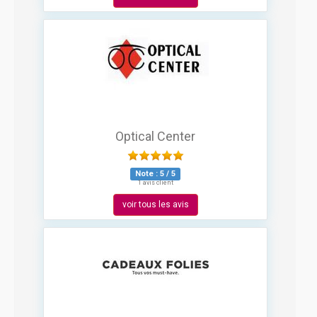
Optical Center
Note :
5
/
5
1 avis client
voir tous les avis