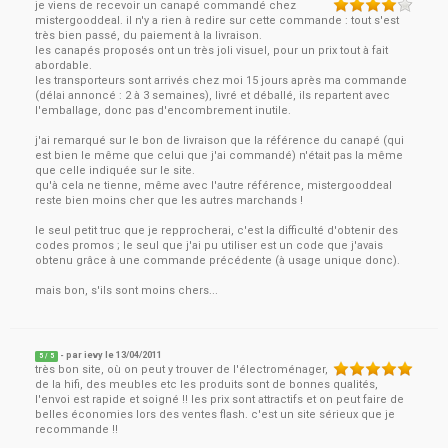
je viens de recevoir un canapé commandé chez
mistergooddeal. il n'y a rien à redire sur cette commande : tout s'est
très bien passé, du paiement à la livraison.
les canapés proposés ont un très joli visuel, pour un prix tout à fait
abordable.
les transporteurs sont arrivés chez moi 15 jours après ma commande
(délai annoncé : 2 à 3 semaines), livré et déballé, ils repartent avec
l'emballage, donc pas d'encombrement inutile.
j'ai remarqué sur le bon de livraison que la référence du canapé (qui
est bien le même que celui que j'ai commandé) n'était pas la même
que celle indiquée sur le site.
qu'à cela ne tienne, même avec l'autre référence, mistergooddeal
reste bien moins cher que les autres marchands !
le seul petit truc que je repprocherai, c'est la difficulté d'obtenir des
codes promos ; le seul que j'ai pu utiliser est un code que j'avais
obtenu grâce à une commande précédente (à usage unique donc).
mais bon, s'ils sont moins chers...
- par
ievy
le
13/04/2011
5
/ 5
très bon site, où on peut y trouver de l'électroménager,
de la hifi, des meubles etc les produits sont de bonnes qualités,
l'envoi est rapide et soigné !! les prix sont attractifs et on peut faire de
belles économies lors des ventes flash. c'est un site sérieux que je
recommande !!