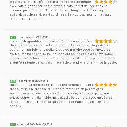
en gros, je suis satisfaite de ma première expérience
avec mistergooddeal. rien d'extraordinaire, délai de livraison est
comme presque partout en france- trop long. pas d'emballage
spécial, pas de service extraordinaire. j'ai voulu acheter un radiateur
tout petit - je l'ai reçu.
- par
surfer
le
29/08/2011
4
/ 5
chez mistergooddeal, vous avez l'impression de faire
de supers affaires (les réductions affichées semblent importantes),
seulement parfois, une petite étude de marché vous permettra de
trouver moins cher ailleurs. pour ce qui est des délais de livraisons, il
sont assez aléatoires et votre commande reste parfois 4 ou 5 jours en
statut "en attente de validation" avant de prendre le chemin de la poste.
- par
frgr59
le
20/08/2011
5
/ 5
mistergoodeal.com est un site d'électroménager à prix
discount. le site dispose d'un choix immense en petit et gros
électroménager, image et son, informatique, bricolage, jardinage...
entres autres. un site fluide mais aussi très complet avec un très bon
rapport qualité prix. livraison rapide, en conclusion c'est site très
sérieux.
- par
mob7604
le
01/06/2011
4
/ 5