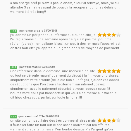
a ma charge.bref je n'avais pas le choix je leur ai renvoyé, mais j'ai du
attendre 3 semaines avant de pouvoir la recuperer donc les delais ont
vraiment été très long!!
- par
ramanaraz
le
03/09/2008
4
/ 5
j'ai acheté un périphérique informatique sur ce site, je
l'ai reçu moins d'une semaine après ce qui est pas mal pour ma
région (corse). l'emballage laissait un peu à désirer mais l'appareil est
en très bon état. j'ai apprécié un grand choix de moyens de paiement.
- par
wakeman
le
03/09/2008
5
/ 5
une référence dans le domaine. une merveille de site
ou tout se déroule magnifiquement du début à la fin. vous choisissez
simplement votre produit (de la clé usb à un frigo), ajoutez vos codes
de réductions que l'on trouve facilement sur internet ; payez
simplement avec le paiement sécurisé et vous recevez sous 48
heures votre colis par transporteur qui vous aide même à installer le
dit frigo chez vous. parfait sur toute la ligne !!!!
- par
sandrine152
le
29/08/2008
4
/ 5
un site ou l'on peut faire des trés bonnes affaires mais
il faut aller faire un tour sur le site assez souvent car les affaires
viennent et repartent mais si l'on tombe dessus v'la l'argent qu'on