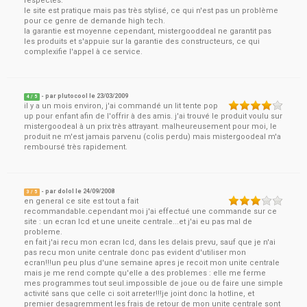
respectés.
le site est pratique mais pas très stylisé, ce qui n'est pas un problème
pour ce genre de demande high tech.
la garantie est moyenne cependant, mistergooddeal ne garantit pas
les produits et s'appuie sur la garantie des constructeurs, ce qui
complexifie l'appel à ce service.
- par
plutocool
le
23/03/2009
4
/ 5
il y a un mois environ, j'ai commandé un lit tente pop
up pour enfant afin de l'offrir à des amis. j'ai trouvé le produit voulu sur
mistergoodeal à un prix très attrayant. malheureusement pour moi, le
produit ne m'est jamais parvenu (colis perdu) mais mistergoodeal m'a
remboursé très rapidement.
- par
dolol
le
24/09/2008
3
/ 5
en general ce site est tout a fait
recommandable.cependant moi j'ai effectué une commande sur ce
site : un ecran lcd et une uneite centrale...et j'ai eu pas mal de
probleme.
en fait j'ai recu mon ecran lcd, dans les delais prevu, sauf que je n'ai
pas recu mon unite centrale donc pas evident d'utiliser mon
ecran!!!un peu plus d'une semaine apres je recoit mon unite centrale
mais je me rend compte qu'elle a des problemes : elle me ferme
mes programmes tout seul.impossible de joue ou de faire une simple
activité sans que celle ci soit arreter!!!je joint donc la hotline, et
premier desagremment les frais de retour de mon unite centrale sont