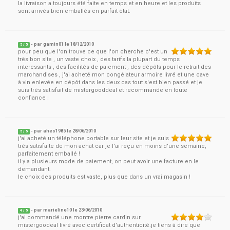
la livraison a toujours été faite en temps et en heure et les produits
sont arrivés bien emballés en parfait état.
- par
gamin01
le
18/12/2010
5
/ 5
pour peu que l'on trouve ce que l'on cherche c'est un
très bon site , un vaste choix , des tarifs la plupart du temps
interessants , des facilités de paiement , des dépôts pour le retrait des
marchandises , j'ai acheté mon congélateur armoire livré et une cave
à vin enlevée en dépôt dans les deux cas tout s'est bien passé et je
suis très satisfait de mistergooddeal et recommande en toute
confiance !
- par
ahes1985
le
28/06/2010
5
/ 5
j'ai acheté un téléphone portable sur leur site et je suis
très satisfaite de mon achat car je l'ai reçu en moins d'une semaine,
parfaitement emballé !
il y a plusieurs mode de paiement, on peut avoir une facture en le
demandant.
le choix des produits est vaste, plus que dans un vrai magasin !
- par
marieline10
le
23/06/2010
4
/ 5
j'ai commandé une montre pierre cardin sur
mistergoodeal livré avec certificat d'authenticité.je tiens à dire que