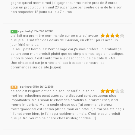
gagne quand meme moi j'ai gagner sur ma theire pres de 8 euros
pour un produit qui en vaut 20 super quoi par contre delai de livraison
non respecter 12 jours au lieu 7 euros
- par
torky17
le
28/12/2006
4
/ 5
J'ai fait ma premiére commande sur ce site et j'avoue
que je suis satisfait des délais de livraison, en effet 6 jours avec un
jour férié en plus.
Le seul petit bémol est l'emballage car j'aurais préféré un emballage
carton pour mon produit plutôt que ce simple emballage en plastique.
Sinon le produit est conforme à la description, de ce côté là RAS.
Une chose est sur je n'hésiterai pas à passer de nouvelles
commandes sur ce site.[super]
- par
lover75
le
26/12/2006
3
/ 5
ce site est l'equivalent de c discount sauf que selon
moi les reductions paratiqués sur c discount sont beaucoup plus
importantes. Mais sinon le choix des produtis sur mister est quand
meme important. Moi la seule chose que j'ai commandé chez
mistergooddeal est l'ecran plat de mon ordinateur je n'ai pas été deçu
il fonctionne bien, je l'ai reçu rapidement mais. C'est le seul produit
que j'ai trouver moins chere chez mistergooddeal.[6]