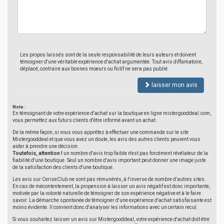
Les propos laissés sont de la seule responsabilité de leurs auteurs et doivent
témoigner d'une véritable expérience d'achat argumentée. Tout avis diffamatoire,
déplacé, contraire aux bonnes moeurs ou fictif ne sera pas publié
laisser mon avis
Note :
En témoignant de votre expérience d'achat sur la boutique en ligne mistergooddeal.com,
vous permettez aux futurs clients d'être informé avant un achat.
De la même façon, si vous vous apprêtez à effectuer une commande sur le site
Mistergooddeal et que vous avez un doute, les avis des autres clients peuvent vous
aider à prendre une décision.
Toutefois, attention !
un nombre d'avis trop faible n'est pas forcément révélateur de la
fiabilité d'une boutique. Seul un nombre d'avis important peut donner une image juste
de la satisfaction des clients d'une boutique.
Les avis sur CeriseClub ne sont pas rémunérés, à l'inverse de nombre d'autres sites.
En cas de mécontentement, la propension à laisser un avis négatif est donc importante,
motivée par la volonté naturelle de témoigner de son expérience négative et à le faire
savoir. La démarche spontanée de témoigner d'une expérience d'achat satisfaisante est
moins évidente. Il convient donc d'analyser les informations avec un certain recul.
Si vous souhaitez laisser un avis sur Mistergooddeal, votre expérience d'achat doit être