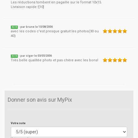
Les réductions tombent en pagaille sur le format 10x15.
Livraison rapide ![10]
- par
brune
le
10/08/2006
5
/ 5
avec les codes c'est presque gratuit les photos(30 ou
40)
- par
siger
le
03/05/2006
5
/ 5
Très belle qualitée photo et pas chère avec les bons!
Donner son avis sur MyPix
Votre note