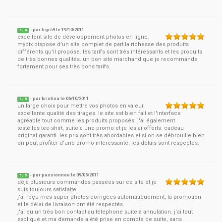
- par
frgr59
le
19/10/2011
5
/ 5
excellent site de développement photos en ligne.
mypix dispose d'un site complet de part la richesse des produits
différents qu'il propose. les tarifs sont très intéressants et les produits
de très bonnes qualités. un bon site marchand que je recommande
fortement pour ses très bons tarifs.
- par
kristina
le
06/10/2011
5
/ 5
un large choix pour mettre vos photos en valeur.
excellente qualité des tirages. le site est bien fait et l'interface
agréable tout comme les produits proposés. j'ai également
testé les tee-shirt, suite à une promo et je les ai offerts. cadeau
original garanti. les prix sont très abordables et si on se débrouille bien
on peut profiter d'une promo intéressante. les délais sont respectés.
- par
passionnee
le
09/05/2011
5
/ 5
déjà plusieurs commandes passées sur ce site et je
suis toujours satisfaite.
j'ai reçu mes super photos corrigées automatiquement, la promotion
et le délai de livraison ont été respectés.
j'ai eu un très bon contact au télephone suite à annulation. j'ai tout
expliqué et ma demande a été prise en compte de suite, sans