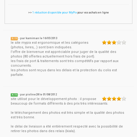
>>
1 réduction disponible pour MyPix
pour vos achats en ligne
- par
kamiman
le
16/05/2013
3
/ 5
le site mypix est ergonomique et les catégories
(photos, livres,..) sont bien indiquées.
l'offre de bienvenue est appréciable pour juger de la qualité des
photos (80 offertes actuellement hors frais de port).
les frais de port & traitements sont très compétitifs par rapport aux
concurrents.
les photos sont reçus dans les délais et la protection du colis est
parfaite.
- par
pioline28
le
01/08/2012
4
/ 5
site utilisé pour le développement photo : il propose
beaucoup de formats différents à des prix très intéressants.
le téléchargement des photos est très simple et la qualité des photos
est très bonne.
le délai de livraison a été entièrement respecté avec la possibilité de
retirer les photos dans des relais (kiala).