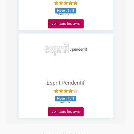
Note :
5
/
5
3 avis clients
voir tous les avis
Esprit Pendentif
Note :
4
/
5
1 avis client
voir tous les avis