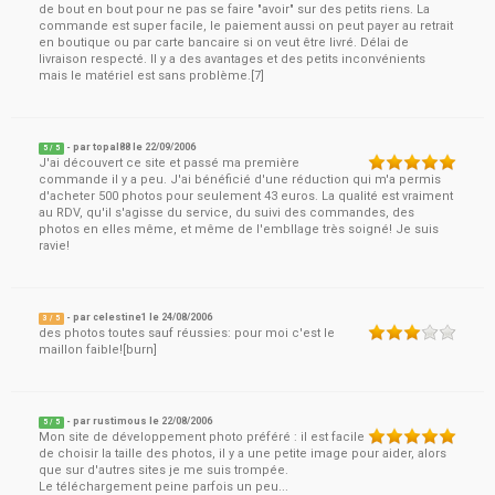
de bout en bout pour ne pas se faire "avoir" sur des petits riens. La
commande est super facile, le paiement aussi on peut payer au retrait
en boutique ou par carte bancaire si on veut être livré. Délai de
livraison respecté. Il y a des avantages et des petits inconvénients
mais le matériel est sans problème.[7]
- par
topal88
le
22/09/2006
5
/ 5
J'ai découvert ce site et passé ma première
commande il y a peu. J'ai bénéficié d'une réduction qui m'a permis
d'acheter 500 photos pour seulement 43 euros. La qualité est vraiment
au RDV, qu'il s'agisse du service, du suivi des commandes, des
photos en elles même, et même de l'embllage très soigné! Je suis
ravie!
- par
celestine1
le
24/08/2006
3
/ 5
des photos toutes sauf réussies: pour moi c'est le
maillon faible![burn]
- par
rustimous
le
22/08/2006
5
/ 5
Mon site de développement photo préféré : il est facile
de choisir la taille des photos, il y a une petite image pour aider, alors
que sur d'autres sites je me suis trompée.
Le téléchargement peine parfois un peu...