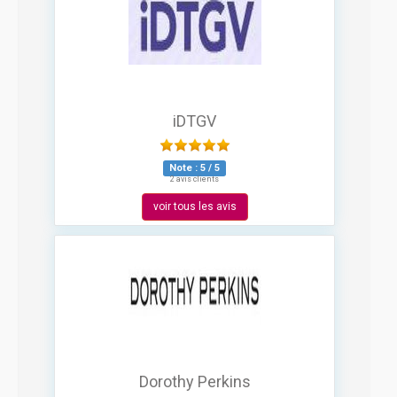
iDTGV
Note :
5
/
5
2 avis clients
voir tous les avis
Dorothy Perkins