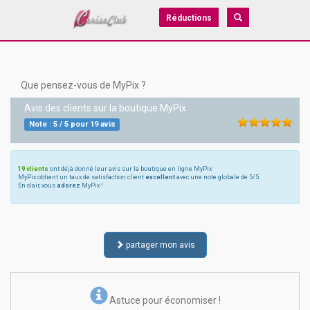
Réductions
Que pensez-vous de MyPix ?
Avis des clients sur la boutique
MyPix
Note :
5
/
5
pour
19
avis
19 clients
ont déjà donné leur avis sur la boutique en ligne MyPix
MyPix obtient un taux de satisfaction client
excellent
avec une note globale de 5/5.
En clair, vous
adorez
MyPix !
partager mon avis
Astuce pour économiser !