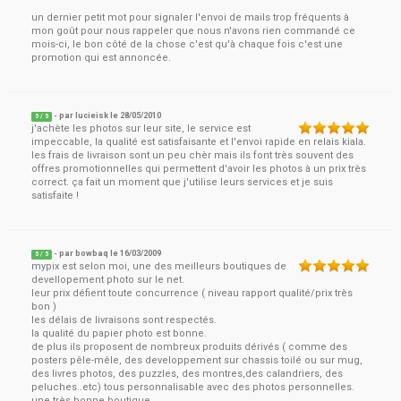
un dernier petit mot pour signaler l'envoi de mails trop fréquents à
mon goût pour nous rappeler que nous n'avons rien commandé ce
mois-ci, le bon côté de la chose c'est qu'à chaque fois c'est une
promotion qui est annoncée.
- par
lucieisk
le
28/05/2010
5
/ 5
j'achète les photos sur leur site, le service est
impeccable, la qualité est satisfaisante et l'envoi rapide en relais kiala.
les frais de livraison sont un peu chèr mais ils font très souvent des
offres promotionnelles qui permettent d'avoir les photos à un prix très
correct. ça fait un moment que j'utilise leurs services et je suis
satisfaite !
- par
bowbaq
le
16/03/2009
5
/ 5
mypix est selon moi, une des meilleurs boutiques de
devellopement photo sur le net.
leur prix défient toute concurrence ( niveau rapport qualité/prix très
bon )
les délais de livraisons sont respectés.
la qualité du papier photo est bonne.
de plus ils proposent de nombreux produits dérivés ( comme des
posters pêle-mêle, des developpement sur chassis toilé ou sur mug,
des livres photos, des puzzles, des montres,des calandriers, des
peluches..etc) tous personnalisable avec des photos personnelles.
une très bonne boutique.