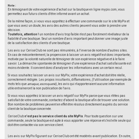
Note :
En témoignant de votre expérience d'achat sur la boutique en ligne mypix.com, vous
permettez aux futurs clients d'être informé avant un achat.
De la même façon, si vous vous apprêtez à effectuer une commande sur le site MyPix et
que vous avez un doute, les avis des autres clients peuvent vous aider à prendre une
décision.
Toutefois, attention !
un nombre d'avis trop faible n'est pas forcément révélateur de la
fiabilité d'une boutique. Seul un nombre d'avis important peut donner une image juste
de la satisfaction des clients d'une boutique.
Les avis sur CeriseClub ne sont pas rémunérés, à l'inverse de nombre d'autres sites.
En cas de mécontentement, la propension à laisser un avis négatif est donc importante,
motivée par la volonté naturelle de témoigner de son expérience négative et à le faire
savoir. La démarche spontanée de témoigner d'une expérience d'achat satisfaisante est
moins évidente. Il convient donc d'analyser les informations avec un certain recul.
Si vous souhaitez laisser un avis sur MyPix, votre expérience d'achat doit être réelle,
correctement rédigée. Les propos insultants, diffamatoires, (l'utilisation par exemple de
mots tels que
arnaque
,
escroquerie
), les avis qui n'apporteraient aucune information
utile entraîneront la non publication de l'avis.
Si vous vous apprêtez à laisser un avis négatif sur MyPix parce que vous n'êtes pas
satisfait de votre commande, contactez d'abord la boutique afin de trouver une solution.
Bon nombre de problèmes peuvent en effet être résolus directement auprès du service
client de la boutique concernée.
CeriseClub
n'est pas le service client du site MyPix
. Pour toute question sur une
commande, seule la boutique est apte à vous apporter une réponse et c'est elle seule qui
doit être contactée via son service client.
Les avis sur MyPix figurant sur CeriseClub ont été modérés avant publication. En outre,