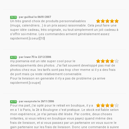
- par
guilbal
le
06/01/2007
5
/ 5
Un très grand choix de produits personnalisables
(mugs, calendriers...) à un prix assez raisonnable. Cela peut faire une
super idée cadeau, très originale, ou tout simplement un joli cadeau à
s'offrir soi-même. Les commandes arrivent généralement assez
rapidement.[coeur][10]
- par
lover75
le
22/12/2006
4
/ 5
my pixmania est un iste super cool pour le
developpements des photos. J'ai fait souvent developpé pas mal de
photos chez eux. les tarifs sont pas trop cher meme si il y a des frais
de port mais ça reste relativement convenable.
Pour la livraison en generale il n'y a pas de probleme ça arrive
rapidement.[coupe]
- par
easynote
le
26/11/2006
4
/ 5
Pour ma part, j'ai opté pour le retrait en boutique, il y a
en a 1 à Paris, la 2è à Boulogne c'est pratique. Le stock est fiable selon
mon expérience, je n'ai jamais été lésée. Par contre, deux choses
irritantes, si vous retirez en boutique vous payez quand même des
frais de livraison, et si vous passez par un partenaire on vous sucre le
gain partenaire sur les frais de livraison. Donc une commande à suivre