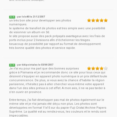
- par
lolo80
le
21/12/2007
5
/ 5
un trés bon site pour developper ses photos
numeriques.
le systeme de transfert de photos est tres simple avec une posiibilité
de visionner un album en 3d.
le site propose aussi des pack prépayés avantageux avec les frais de
ports inclus pour 2 livraisons afin d'échelonner les tirages.
beuacoup de possibilité par rapport au format de developpement.
trés bonne qualité des photos et service rapide.
- par
kikipointalex
le
03/04/2007
4
/ 5
Je n'ai eu pour ma part que des bonnes surprises
grâce à Pixmania et je recommande donc ce site pour tous ceux qui
désirent s'équiper en appareil photo numérique à un prix défiant toute
concurrencence. De plus, si vous avez la chance d'habiter la région
parisienne, n'hésitez pas à aller chercher vous-même votre appareil
dans l'un des sites prévus à cet effet. A mon avis, il ne va pas tarder à
s'en ouvrir en province.
Entre-temps, j'ai fait développer pas mal de photos également sur le
même site et je n'ai jamais été déçu non plus. Les photos sont
développées en format 11x15 sur du papier Fuji Cristal Archive Papers
Suprême. La qualité est au rendez-vous, les couleurs et le rendu sont
impeccables.