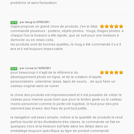
problème et sans facturation.
- par
deug
le
07/05/2011
5
/ 5
mypix propose un grand choix de produits. j'en ai déjà
commandé plusieurs : posters, objets photos : mugs, tirages photos. a
chaque fois la livraison a été rapide, que se soit pour une livraison à
domicile ou en relais colis.
les produits sont de bonnes qualités, le mug a été commandé il y a 3
ans et il est toujours impeccable.
- par
zcrew
le
16/03/2011
5
/ 5
pour beaucoup il s'agit de la référence du
développement photo en ligne, et de la création d'objets
personnalisés. calendrier, tasse, tapis de souris... de quoi faire un
cadeau original sans se ruiner.
le choix des produits est impressionnant et il est possible de cibler le
cadeau pour mamie aussi bien que pour le tonton geek ou le cadeau
moins personnel comme le porte-clé logotisé, le tout pour des prix
vraiment bas et avec des frais de port tout petits.
la navigation est assez simple, même si la quantité de produits la rend
parfois lourde et les illustrations très claires. la commande se fait en
quelques clics et la livraison est faite dans les délais dans un
emballage toujours spécifique au type de produit commandé.