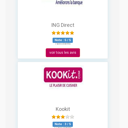
ING Direct
Note :
5
/
5
7 avis clients
voir tous les avis
Kookit
Note :
3
/
5
17 avis clients