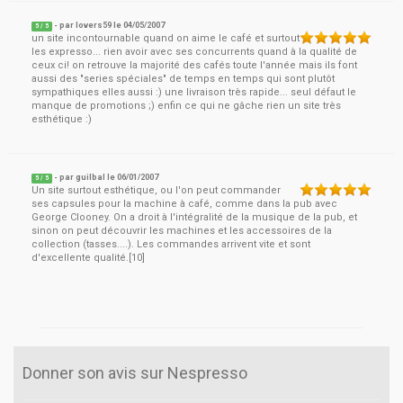
- par
lovers59
le
04/05/2007
5
/ 5
un site incontournable quand on aime le café et surtout
les expresso... rien avoir avec ses concurrents quand à la qualité de
ceux ci! on retrouve la majorité des cafés toute l'année mais ils font
aussi des "series spéciales" de temps en temps qui sont plutôt
sympathiques elles aussi :) une livraison très rapide... seul défaut le
manque de promotions ;) enfin ce qui ne gâche rien un site très
esthétique :)
- par
guilbal
le
06/01/2007
5
/ 5
Un site surtout esthétique, ou l'on peut commander
ses capsules pour la machine à café, comme dans la pub avec
George Clooney. On a droit à l'intégralité de la musique de la pub, et
sinon on peut découvrir les machines et les accessoires de la
collection (tasses....). Les commandes arrivent vite et sont
d'excellente qualité.[10]
Donner son avis sur Nespresso