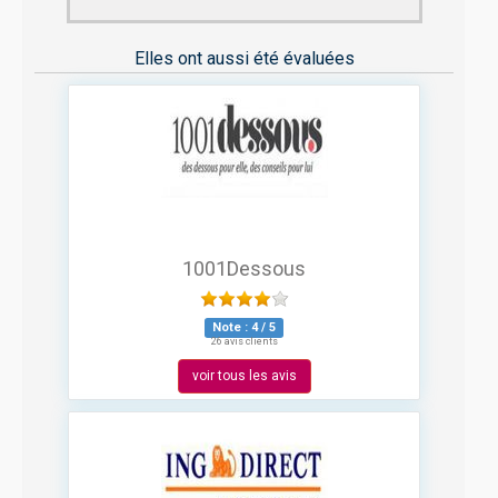
Elles ont aussi été évaluées
1001Dessous
Note :
4
/
5
26 avis clients
voir tous les avis