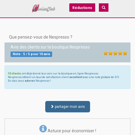
Réductions
Que pensez-vous de Nespresso ?
Avis des clients sur la boutique
Nespresso
Note :
5
/
5
pour
10
avis
10 clients
ont déjà donné leur avis sur la boutique en ligne Nespresso
Nespresso obtient un taux de satisfaction client
excellent
avec une note globale de 5/5.
En clair, vous
adorez
Nespresso !
partager mon avis
Astuce pour économiser !