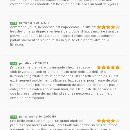
d'expédition des produits est très bien on a le colis au bout de 2 jours.
- par
valtof
le
20/11/2011
4
/ 5
comme toujours, nespresso est impeccable. le site est
très design et pratique. attention à ce propos, il faut s'inscrire avant de
pouvoir accéder à la boutique en ligne. l'emballage est absolument
parfait, vraiment rien à redire sur la qualité et la ponctualité de la
livraison.
- par
ellek
le
11/10/2011
5
/ 5
j'ai passé ma première commande chez nespesso
club le vendredi soir et le mardi matin mon colis est déjà là! la
livraison est gratuite si vous commandez 200 dosettes et en plus il est
extrêmement rapide. l'emballage est luxueuse et pour 1 euro de plus
j'ai reçu un très joli "totem"- distributeur de capsules. je ne bois pas le
café, c'est un cadeau pour mon mari, mais la qualité de service ainsi
que la présentation de marchandise chez nespresso me donne un
envie de commencer ...
- par
celestine1
le
12/07/2010
4
/ 5
une belle boutique en ligne: un grand choix de
produits éphémères ou non, il faut toutefois perdre un peu de temps
à enregistrer le modèle de sa machine et les produits annexes au