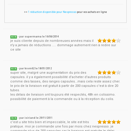
>>
1 réduction disponible pour Nespresso
pour vos achats en ligne
- par
supermama
le
16/06/2014
4
/ 5
je suis cliente depuis de nombreuses années mais il
n'y a jamais de réductions ..... dommage autrement rien à redire sur
ce site
- par
krom62
le
18/01/2012
4
/ 5
super site, malgré une augmentation du prix des
capsules. il y a également possibilité d'acheter d'autres produits
comme des tasses, des ranges capsules...mais cela reste assez cher.
le prix de la livraison est gratuit à partir de 200 capsules c'est à dire 20
tubes.
les délais de livraison ont toujours été respectés, 48h en colissimo.
possibilité de paiement à la commande ou à la réception du colis.
- par
isiriand
le
29/11/2011
5
/ 5
c'est u site très bien et impeccable, le site est très
pratique. moi je commande une fois par mois chez nespresso. je
commnde plus de 200 capsules car la livraison est gratuite le délai