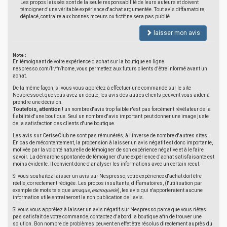
Les propos laissés sont de la seule responsabilité de leurs auteurs et doivent
témoigner d'une véritable expérience d'achat argumentée. Tout avis diffamatoire,
déplacé, contraire aux bonnes moeurs ou fictif ne sera pas publié
laisser mon avis
Note :
En témoignant de votre expérience d'achat sur la boutique en ligne
nespresso.com/fr/fr/home, vous permettez aux futurs clients d'être informé avant un
achat.
De la même façon, si vous vous apprêtez à effectuer une commande sur le site
Nespresso et que vous avez un doute, les avis des autres clients peuvent vous aider à
prendre une décision.
Toutefois, attention !
un nombre d'avis trop faible n'est pas forcément révélateur de la
fiabilité d'une boutique. Seul un nombre d'avis important peut donner une image juste
de la satisfaction des clients d'une boutique.
Les avis sur CeriseClub ne sont pas rémunérés, à l'inverse de nombre d'autres sites.
En cas de mécontentement, la propension à laisser un avis négatif est donc importante,
motivée par la volonté naturelle de témoigner de son expérience négative et à le faire
savoir. La démarche spontanée de témoigner d'une expérience d'achat satisfaisante est
moins évidente. Il convient donc d'analyser les informations avec un certain recul.
Si vous souhaitez laisser un avis sur Nespresso, votre expérience d'achat doit être
réelle, correctement rédigée. Les propos insultants, diffamatoires, (l'utilisation par
exemple de mots tels que
arnaque
,
escroquerie
), les avis qui n'apporteraient aucune
information utile entraîneront la non publication de l'avis.
Si vous vous apprêtez à laisser un avis négatif sur Nespresso parce que vous n'êtes
pas satisfait de votre commande, contactez d'abord la boutique afin de trouver une
solution. Bon nombre de problèmes peuvent en effet être résolus directement auprès du