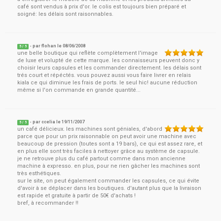
café sont vendus à prix d'or. le colis est toujours bien préparé et
soigné: les délais sont raisonnables.
- par
flohan
le
08/06/2008
5
/ 5
une belle boutique qui reflète complètement l'image
de luxe et volupté de cette marque. les connaisseurs peuvent donc y
choisir leurs capsules et les commander directement. les délais sont
trés court et répéctés. vous pouvez aussi vous faire livrer en relais
kiala ce qui diminue les frais de ports. le seul hic! aucune réduction
même si l'on commande en grande quantité...
- par
ccelia
le
19/11/2007
5
/ 5
un café délicieux. les machines sont géniales, d'abord
parce que pour un prix raisonnable on peut avoir une machine avec
beaucoup de pression (toutes sont a 19 bars), ce qui est assez rare, et
en plus elle sont très faciles à nettoyer grâce au système de capsule.
je ne retrouve plus du café partout comme dans mon ancienne
machine à expresso. en plus, pour ne rien gâcher les machines sont
très esthétiques.
sur le site, on peut également commander les capsules, ce qui évite
d'avoir à se déplacer dans les boutiques. d'autant plus que la livraison
est rapide et gratuite à partir de 50€ d'achats !
bref, à recommander !!