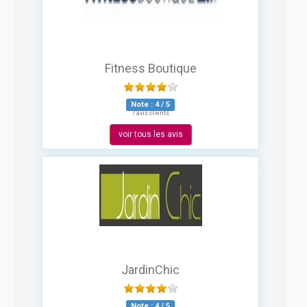
Fitness Boutique
Note :
4
/
5
7 avis clients
voir tous les avis
JardinChic
Note :
4
/
5