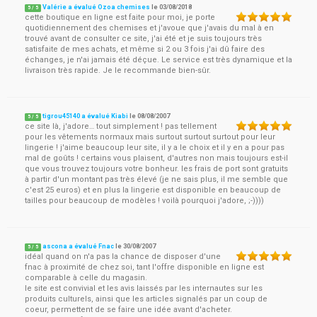
Valérie a évalué Ozoa chemises
le
03/08/2018
5
/
5
cette boutique en ligne est faite pour moi, je porte
quotidiennement des chemises et j'avoue que j'avais du mal à en
trouvé avant de consulter ce site, j'ai été et je suis toujours très
satisfaite de mes achats, et même si 2 ou 3 fois j'ai dû faire des
échanges, je n'ai jamais été déçue. Le service est très dynamique et la
livraison très rapide. Je le recommande bien-sûr.
tigrou45140 a évalué Kiabi
le
08/08/2007
5
/
5
ce site là, j'adore… tout simplement ! pas tellement
pour les vêtements normaux mais surtout surtout surtout pour leur
lingerie ! j'aime beaucoup leur site, il y a le choix et il y en a pour pas
mal de goûts ! certains vous plaisent, d'autres non mais toujours est-il
que vous trouvez toujours votre bonheur. les frais de port sont gratuits
à partir d'un montant pas très élevé (je ne sais plus, il me semble que
c'est 25 euros) et en plus la lingerie est disponible en beaucoup de
tailles pour beaucoup de modèles ! voilà pourquoi j'adore, ;-))))
ascona a évalué Fnac
le
30/08/2007
5
/
5
idéal quand on n'a pas la chance de disposer d'une
fnac à proximité de chez soi, tant l'offre disponible en ligne est
comparable à celle du magasin.
le site est convivial et les avis laissés par les internautes sur les
produits culturels, ainsi que les articles signalés par un coup de
coeur, permettent de se faire une idée avant d'acheter.