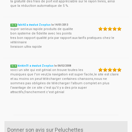
la gratuité des frais de port est appréciable sur le rayon livres, ainsi
que la réduction automatique de 5 %.
fabi62 a évalué Zooplus
le
14/01/2013
5
/
5
super serieux rapide produits de qualite
bon systeme de fidelite avec les points
tres bon rapport qualité prix par rapport aux tarifs pratiques chez le
vétérinaire
livraison ultra rapide
kinkin51 a évalué Zooplus
le
06/02/2008
5
/
5
voici un site qui est génial.on trouve toutes les
musiques que l'on veut,la navigation est super facile,le site est claire
et au moins on peut télécharger certaines chansons,nous ne
sommes pas obligées de télécharger l'album complet.en plus
l'avantage de ce site c'est qu'il y a des prix super
attractifs,franchement c'est génial
Donner son avis sur Peluchettes