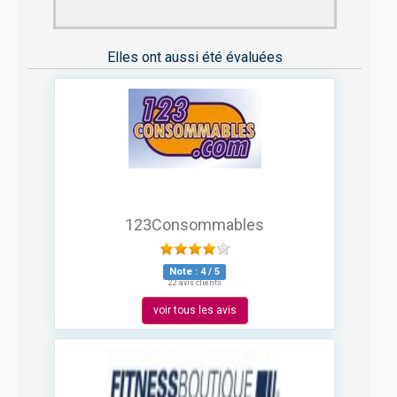
Elles ont aussi été évaluées
123Consommables
Note :
4
/
5
22 avis clients
voir tous les avis