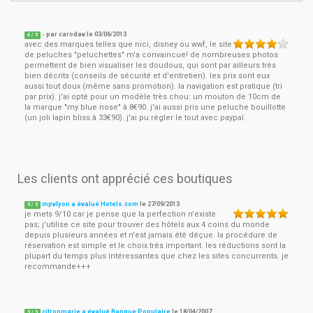
- par
carodav
le
03/06/2013
4
/ 5
avec des marques telles que nici, disney ou wwf, le site
de peluches "peluchettes" m'a convaincue! de nombreuses photos
permettent de bien visualiser les doudous, qui sont par ailleurs très
bien décrits (conseils de sécurité et d'entretien). les prix sont eux
aussi tout doux (même sans promotion). la navigation est pratique (tri
par prix). j'ai opté pour un modèle très chou: un mouton de 10cm de
la marque "my blue nose" à 8€90. j'ai aussi pris une peluche bouillotte
(un joli lapin bliss à 33€90). j'ai pu régler le tout avec paypal.
Les clients ont apprécié ces boutiques
mpvlyon a évalué Hotels.com
le
27/09/2013
5
/
5
je mets 9/10 car je pense que la perfection n'existe
pas; j'utilise ce site pour trouver des hôtels aux 4 coins du monde
depuis plusieurs années et n'est jamais été déçue. la procédure de
réservation est simple et le choix très important. les réductions sont la
plupart du temps plus intéressantes que chez les sites concurrents. je
recommande+++
citronmarie a évalué Banque Populaire
le
18/04/2007
5
/
5