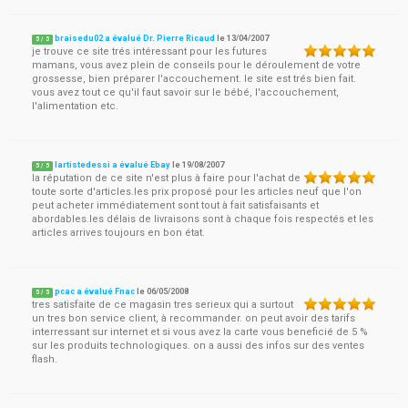
braisedu02 a évalué Dr. Pierre Ricaud
le
13/04/2007
5
/
5
je trouve ce site trés intéressant pour les futures
mamans, vous avez plein de conseils pour le déroulement de votre
grossesse, bien préparer l'accouchement. le site est trés bien fait.
vous avez tout ce qu'il faut savoir sur le bébé, l'accouchement,
l'alimentation etc.
lartistedessi a évalué Ebay
le
19/08/2007
5
/
5
la réputation de ce site n'est plus à faire pour l'achat de
toute sorte d'articles.les prix proposé pour les articles neuf que l'on
peut acheter immédiatement sont tout à fait satisfaisants et
abordables.les délais de livraisons sont à chaque fois respectés et les
articles arrives toujours en bon état.
pcac a évalué Fnac
le
06/05/2008
5
/
5
tres satisfaite de ce magasin tres serieux qui a surtout
un tres bon service client, à recommander. on peut avoir des tarifs
interressant sur internet et si vous avez la carte vous beneficié de 5 %
sur les produits technologiques. on a aussi des infos sur des ventes
flash.