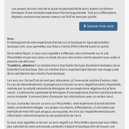
Les propos laissés sont de la seule responsabilité de leurs auteurs et doivent
témoigner d'une véritable expérience d'achat argumentée. Tout avis diffamatoire,
déplacé, contraire aux bonnes moeurs ou fictif ne sera pas publié
laisser mon avis
Note :
En témoignant de votre expérience d'achat sur la boutique en ligne peluchettes-
boutique.com, vous permettez aux futurs clients d'être informé avant un achat.
De la même façon, si vous vous apprêtez à effectuer une commande sur le site
Peluchettes et que vous avez un doute, les avis des autres clients peuvent vous aider à
prendre une décision.
Toutefois, attention !
un nombre d'avis trop faible n'est pas forcément révélateur de la
fiabilité d'une boutique. Seul un nombre d'avis important peut donner une image juste
de la satisfaction des clients d'une boutique.
Les avis sur CeriseClub ne sont pas rémunérés, à l'inverse de nombre d'autres sites.
En cas de mécontentement, la propension à laisser un avis négatif est donc importante,
motivée par la volonté naturelle de témoigner de son expérience négative et à le faire
savoir. La démarche spontanée de témoigner d'une expérience d'achat satisfaisante est
moins évidente. Il convient donc d'analyser les informations avec un certain recul.
Si vous souhaitez laisser un avis sur Peluchettes, votre expérience d'achat doit être
réelle, correctement rédigée. Les propos insultants, diffamatoires, (l'utilisation par
exemple de mots tels que
arnaque
,
escroquerie
), les avis qui n'apporteraient aucune
information utile entraîneront la non publication de l'avis.
Si vous vous apprêtez à laisser un avis négatif sur Peluchettes parce que vous n'êtes
pas satisfait de votre commande, contactez d'abord la boutique afin de trouver une