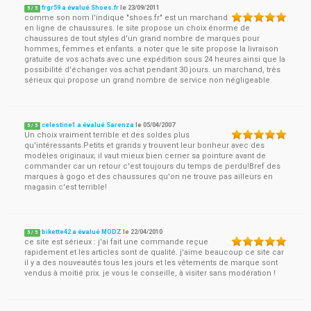
frgr59 a évalué Shoes.fr
le
23/09/2011
5
/
5
comme son nom l'indique "shoes.fr" est un marchand
en ligne de chaussures. le site propose un choix énorme de
chaussures de tout styles d'un grand nombre de marques pour
hommes, femmes et enfants. a noter que le site propose la livraison
gratuite de vos achats avec une expédition sous 24 heures ainsi que la
possibilité d'échanger vos achat pendant 30 jours. un marchand, très
sérieux qui propose un grand nombre de service non négligeable.
celestine1 a évalué Sarenza
le
05/04/2007
5
/
5
Un choix vraiment terrible et des soldes plus
qu'intéressants.Petits et grands y trouvent leur bonheur avec des
modèles originaux; il vaut mieux bien cerner sa pointure avant de
commander car un retour c'est toujours du temps de perdu!Bref des
marques à gogo et des chaussures qu'on ne trouve pas ailleurs en
magasin c'est terrible!
bikette42 a évalué MODZ
le
22/04/2010
5
/
5
ce site est sérieux : j'ai fait une commande reçue
rapidement et les articles sont de qualité. j'aime beaucoup ce site car
il y a des nouveautés tous les jours et les vêtements de marque sont
vendus à moitié prix. je vous le conseille, à visiter sans modération !