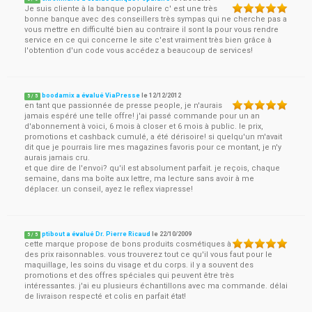
Je suis cliente à la banque populaire c' est une très
bonne banque avec des conseillers très sympas qui ne cherche pas a
vous mettre en difficulté bien au contraire il sont la pour vous rendre
service en ce qui concerne le site c'est vraiment très bien grâce à
l'obtention d'un code vous accédez a beaucoup de services!
boodamix a évalué ViaPresse
le
12/12/2012
5
/
5
en tant que passionnée de presse people, je n'aurais
jamais espéré une telle offre! j'ai passé commande pour un an
d'abonnement à voici, 6 mois à closer et 6 mois à public. le prix,
promotions et cashback cumulé, a été dérisoire! si quelqu'un m'avait
dit que je pourrais lire mes magazines favoris pour ce montant, je n'y
aurais jamais cru.
et que dire de l'envoi? qu'il est absolument parfait. je reçois, chaque
semaine, dans ma boîte aux lettre, ma lecture sans avoir à me
déplacer. un conseil, ayez le reflex viapresse!
ptibout a évalué Dr. Pierre Ricaud
le
22/10/2009
5
/
5
cette marque propose de bons produits cosmétiques à
des prix raisonnables. vous trouverez tout ce qu'il vous faut pour le
maquillage, les soins du visage et du corps. il y a souvent des
promotions et des offres spéciales qui peuvent être très
intéressantes. j'ai eu plusieurs échantillons avec ma commande. délai
de livraison respecté et colis en parfait état!