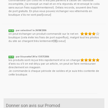
commandes! (un colis ne m'est pas parvenu à cause de l'adresse
incomplète, j'ai envoyé un mail et on m'a répondu et ré-envoyé le colis
sans aucun frais supplémentaires!). Délais records, souvent des frais
de port gratuits. En plus vous pouvez échanger vos vêtements en
boutique s'ils ne vont pas![coeur]
- par
celestine1
le
24/08/2006
4
/ 5
on peut échanger un produit commandé sur le net en
boutique (cela évite les frais de port superflus), malgré tout les photos
du site se chargent très lentement![8][coeur]
- par
lilounette134
le
15/07/2006
5
/ 5
les produits sont reçus très rapidement et si on change
d'avis ou s'il on est déçu par un article, on peut se faire rembourser
directement en magasin.
Je commande à chaque période de soldes et je suis très contente de
cette boutique.
Donner son avis sur Promod