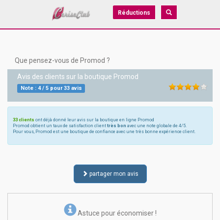
Réductions
Que pensez-vous de Promod ?
Avis des clients sur la boutique
Promod
Note :
4
/
5
pour
33
avis
33 clients
ont déjà donné leur avis sur la boutique en ligne Promod
Promod obtient un taux de satisfaction client
très bon
avec une note globale de 4/5.
Pour vous, Promod est une boutique de confiance avec une très bonne expérience client.
partager mon avis
Astuce pour économiser !