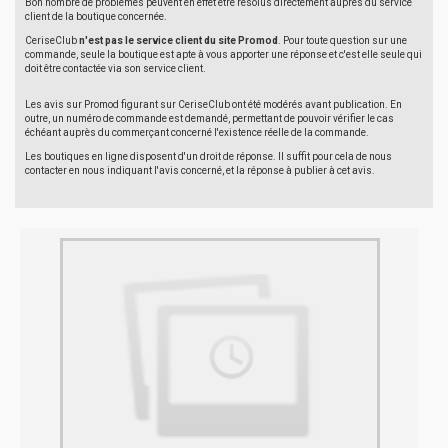
Bon nombre de problèmes peuvent en effet être résolus directement auprès du service
client de la boutique concernée.
CeriseClub
n'est pas le service client du site Promod
. Pour toute question sur une
commande, seule la boutique est apte à vous apporter une réponse et c'est elle seule qui
doit être contactée via son service client.
Les avis sur Promod figurant sur CeriseClub ont été modérés avant publication. En
outre, un numéro de commande est demandé, permettant de pouvoir vérifier le cas
échéant auprès du commerçant concerné l'existence réelle de la commande.
Les boutiques en ligne disposent d'un droit de réponse. Il suffit pour cela de nous
contacter en nous indiquant l'avis concerné, et la réponse à publier à cet avis.