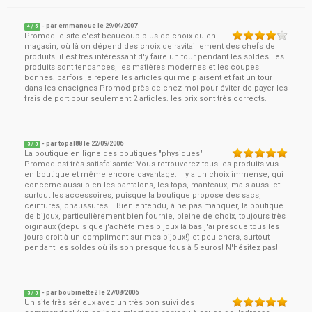
- par
emmanoue
le
29/04/2007
4
/ 5
Promod le site c'est beaucoup plus de choix qu'en
magasin, où là on dépend des choix de ravitaillement des chefs de
produits. il est très intéressant d'y faire un tour pendant les soldes. les
produits sont tendances, les matières modernes et les coupes
bonnes. parfois je repère les articles qui me plaisent et fait un tour
dans les enseignes Promod près de chez moi pour éviter de payer les
frais de port pour seulement 2 articles. les prix sont très corrects.
- par
topal88
le
22/09/2006
5
/ 5
La boutique en ligne des boutiques "physiques"
Promod est très satisfaisante: Vous retrouverez tous les produits vus
en boutique et même encore davantage. Il y a un choix immense, qui
concerne aussi bien les pantalons, les tops, manteaux, mais aussi et
surtout les accessoires, puisque la boutique propose des sacs,
ceintures, chaussures... Bien entendu, à ne pas manquer, la boutique
de bijoux, particulièrement bien fournie, pleine de choix, toujours très
oiginaux (depuis que j'achète mes bijoux là bas j'ai presque tous les
jours droit à un compliment sur mes bijoux!) et peu chers, surtout
pendant les soldes où ils son presque tous à 5 euros! N'hésitez pas!
- par
boubinette2
le
27/08/2006
5
/ 5
Un site très sérieux avec un très bon suivi des