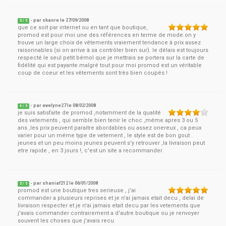
- par
skaore
le
27/09/2008
5
/ 5
que ce soit par internet ou en tant que boutique,
promod est pour moi une des références en terme de mode.on y
trouve un large choix de vêtements vraiement tendance à prix assez
raisonnables (si on arrive à sa contrôler bien sur). le délais est toujours
respecté.le seul petit bémol que je mettrais se portera sur la carte de
fidélité qui est payante.malgré tout pour moi promod est un véritable
coup de coeur et les vêtements sont très bien coupés !
- par
evelyne27
le
08/02/2008
4
/ 5
je suis satisfaite de promod ,notamment de la qualité
des vetements , qui semble bien tenir le choc ,méme apres 3 ou 5
ans ,les prix peuvent paraitre abordables ou assez onereux , ca peux
varier pour un méme type de vetement , le style est de bon gout .
jeunes et un peu moins jeunes peuvent s'y retrouver ,la livraison peut
etre rapide , en 3 jours !, c'est un site a recommander
- par
shaniaf212
le
06/01/2008
5
/ 5
promod est une boutique tres serieuse , j'ai
commander a plusieurs reprises et je n'ai jamais etait decu , delai de
livraison respecter et je n'ai jamais etait decu par les vetements que
j'avais commander contrairement a d'autre boutique ou je renvoyer
souvent les choses que j'avais recu