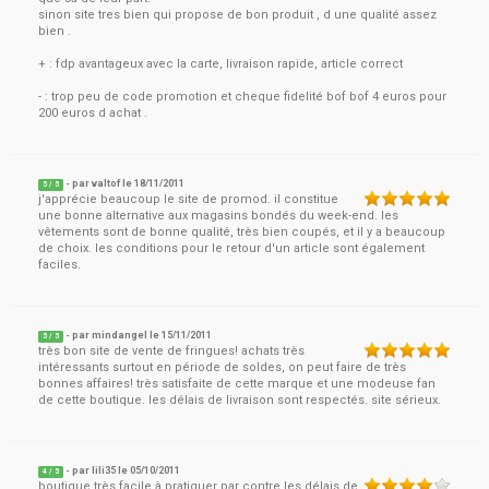
sinon site tres bien qui propose de bon produit , d une qualité assez
bien .
+ : fdp avantageux avec la carte, livraison rapide, article correct
- : trop peu de code promotion et cheque fidelité bof bof 4 euros pour
200 euros d achat .
- par
valtof
le
18/11/2011
5
/ 5
j'apprécie beaucoup le site de promod. il constitue
une bonne alternative aux magasins bondés du week-end. les
vêtements sont de bonne qualité, très bien coupés, et il y a beaucoup
de choix. les conditions pour le retour d'un article sont également
faciles.
- par
mindangel
le
15/11/2011
5
/ 5
très bon site de vente de fringues! achats très
intéressants surtout en période de soldes, on peut faire de très
bonnes affaires! très satisfaite de cette marque et une modeuse fan
de cette boutique. les délais de livraison sont respectés. site sérieux.
- par
lili35
le
05/10/2011
4
/ 5
boutique très facile à pratiquer par contre les délais de