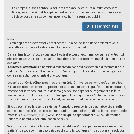
Les propos laissés sont de la seule responsabilité de leurs auteurs et doivent
témoigner d'une véritable expérience d'achat argumentée. Tout avis diffamatoire,
déplacé, contraire aux bonnes moeurs ou fictif ne sera pas publié
laisser mon avis
Note :
En témoignant de votre expérience d'achat sur la boutique en ligne promod.fr, vous
permettez aux futurs clients d'être informé avant un achat.
De la même façon, si vous vous apprêtez à effectuer une commande sur le site Promod
et que vous avez un doute, les avis des autres clients peuvent vous aider à prendre une
décision.
Toutefois, attention !
un nombre d'avis trop faible n'est pas forcément révélateur de la
fiabilité d'une boutique. Seul un nombre d'avis important peut donner une image juste
de la satisfaction des clients d'une boutique.
Les avis sur CeriseClub ne sont pas rémunérés, à l'inverse de nombre d'autres sites.
En cas de mécontentement, la propension à laisser un avis négatif est donc importante,
motivée par la volonté naturelle de témoigner de son expérience négative et à le faire
savoir. La démarche spontanée de témoigner d'une expérience d'achat satisfaisante est
moins évidente. Il convient donc d'analyser les informations avec un certain recul.
Si vous souhaitez laisser un avis sur Promod, votre expérience d'achat doit être réelle,
correctement rédigée. Les propos insultants, diffamatoires, (l'utilisation par exemple de
mots tels que
arnaque
,
escroquerie
), les avis qui n'apporteraient aucune information
utile entraîneront la non publication de l'avis.
Si vous vous apprêtez à laisser un avis négatif sur Promod parce que vous n'êtes pas
satisfait de votre commande, contactez d'abord la boutique afin de trouver une solution.