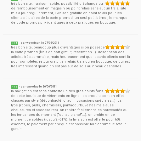
très bon site, livraison rapide, possibilité d'échange ou
de remboursement en magasin ou point relais sans aucun frais, site
mis à jour régulièrement, livraison gratuite en point relais pour les
clientes titulaires de la carte promod. un seul petit bémol, le manque
de code promos.prix identiques à ceux pratiqués en boutique.
- par
wayofsun
le
27/06/2011
4
/ 5
très bon site, beaucoup plus d'avantages si on possède
la carte promod (frais de port gratuit, réservation...). description des
articles très sommaire, mais heureusement que les avis clients sont là
pour compléter. retour gratuit en relais kiala ou en boutique, ce qui est
très intéressant quand on est pas sûr de sois au niveau des tailles.
- par
carodav
le
26/06/2011
4
/ 5
la navigation est sans conteste un des gros points forts
de cette boutique de vêtements en ligne: les produits sont en effet
classés par style (décontracté, citadin, occasions spéciales...), par
type (robes, pulls, chemisiers, pantacourts, vestes mais aussi
chaussures et accessoires). on repère facilement les nouveautés ou
les tendances du moment ("oui au blanc!"...). on profite en ce
moment de soldes (jusqu'à -61%). la livraison est offerte pour 60€
d'achats, le paiement par chèque est possible tout comme le retour
gratuit.