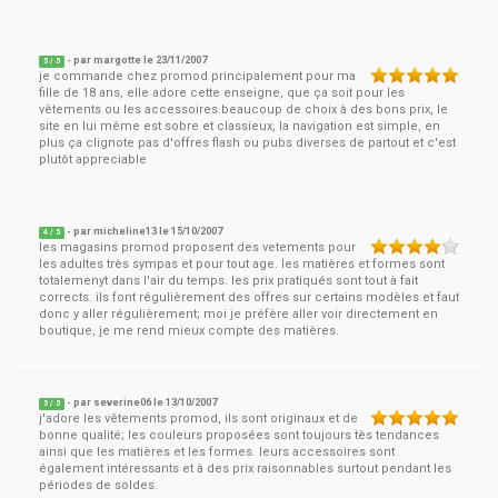
- par
margotte
le
23/11/2007
5
/ 5
je commande chez promod principalement pour ma
fille de 18 ans, elle adore cette enseigne, que ça soit pour les
vêtements ou les accessoires.beaucoup de choix à des bons prix, le
site en lui même est sobre et classieux, la navigation est simple, en
plus ça clignote pas d'offres flash ou pubs diverses de partout et c'est
plutôt appreciable
- par
micheline13
le
15/10/2007
4
/ 5
les magasins promod proposent des vetements pour
les adultes très sympas et pour tout age. les matières et formes sont
totalemenyt dans l'air du temps. les prix pratiqués sont tout à fait
corrects. ils font régulièrement des offres sur certains modèles et faut
donc y aller régulièrement; moi je préfère aller voir directement en
boutique, je me rend mieux compte des matières.
- par
severine06
le
13/10/2007
5
/ 5
j'adore les vêtements promod, ils sont originaux et de
bonne qualité; les couleurs proposées sont toujours tès tendances
ainsi que les matières et les formes. leurs accessoires sont
également intéressants et à des prix raisonnables surtout pendant les
périodes de soldes.