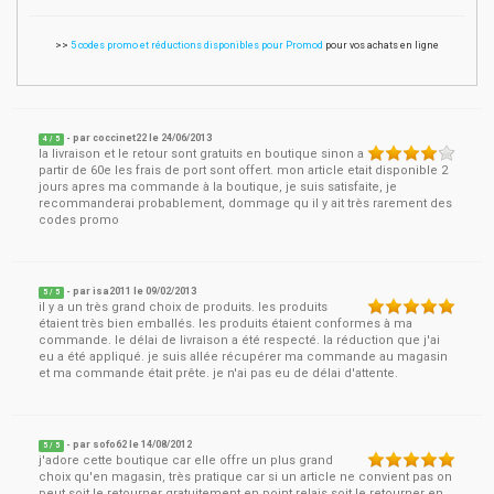
>>
5 codes promo et réductions disponibles pour Promod
pour vos achats en ligne
- par
coccinet22
le
24/06/2013
4
/ 5
la livraison et le retour sont gratuits en boutique sinon a
partir de 60e les frais de port sont offert. mon article etait disponible 2
jours apres ma commande à la boutique, je suis satisfaite, je
recommanderai probablement, dommage qu il y ait très rarement des
codes promo
- par
isa2011
le
09/02/2013
5
/ 5
il y a un très grand choix de produits. les produits
étaient très bien emballés. les produits étaient conformes à ma
commande. le délai de livraison a été respecté. la réduction que j'ai
eu a été appliqué. je suis allée récupérer ma commande au magasin
et ma commande était prête. je n'ai pas eu de délai d'attente.
- par
sofo62
le
14/08/2012
5
/ 5
j'adore cette boutique car elle offre un plus grand
choix qu'en magasin, très pratique car si un article ne convient pas on
peut soit le retourner gratuitement en point relais soit le retourner en