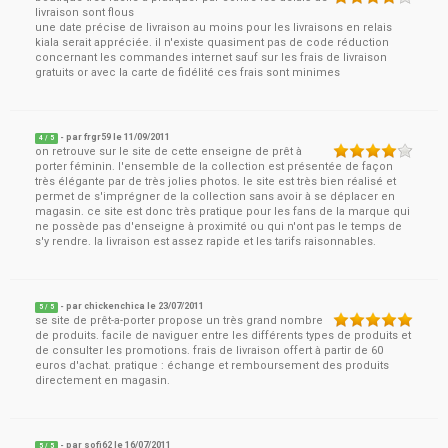
livraison sont flous
une date précise de livraison au moins pour les livraisons en relais
kiala serait appréciée. il n'existe quasiment pas de code réduction
concernant les commandes internet sauf sur les frais de livraison
gratuits or avec la carte de fidélité ces frais sont minimes
- par
frgr59
le
11/09/2011
4
/ 5
on retrouve sur le site de cette enseigne de prêt à
porter féminin. l'ensemble de la collection est présentée de façon
très élégante par de très jolies photos. le site est très bien réalisé et
permet de s'imprégner de la collection sans avoir à se déplacer en
magasin. ce site est donc très pratique pour les fans de la marque qui
ne possède pas d'enseigne à proximité ou qui n'ont pas le temps de
s'y rendre. la livraison est assez rapide et les tarifs raisonnables.
- par
chickenchica
le
23/07/2011
5
/ 5
se site de prêt-a-porter propose un très grand nombre
de produits. facile de naviguer entre les différents types de produits et
de consulter les promotions. frais de livraison offert à partir de 60
euros d'achat. pratique : échange et remboursement des produits
directement en magasin.
- par
sofi62
le
16/07/2011
5
/ 5