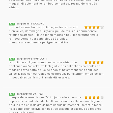
magasin directement, le remboursement est très rapide, site très
sérieux
- par
patboc
le
07/05/2012
4
/ 5
promod est une bonne boutique, les tee shirts sont
bien taillés, dommage qu'il y ait si peu de relais qui permettent le
retour des articles, il faut aller en magasin pour les retourner mais
remboursement par carte bleue très rapide,
manque une recherche par type de matière
- par
pinkenya
le
08/12/2011
5
/ 5
la boutique en ligne promod est un site sérieux de
confiance où l'on retrouve l'intégralité des collections présentés en
magasins avec parfois plus de choix et notamment dans celui des
tailles. la livraison est rapide et les produits parfaitement emballés sont
impeccables car ils n'ont jamais été essayés.
- par
kewe59
le
20/11/2011
4
/ 5
marque de vetements que j'ai toujours adoré comme
je possede la carte de fidelité elle m as toujours été tres avantageuse
pour les fdp en kiala grauit, hors depuis un moment il refont le reseau
kiala donc pour les livraison pas tres pratique et pas plus de reponse
que sa de leur part.