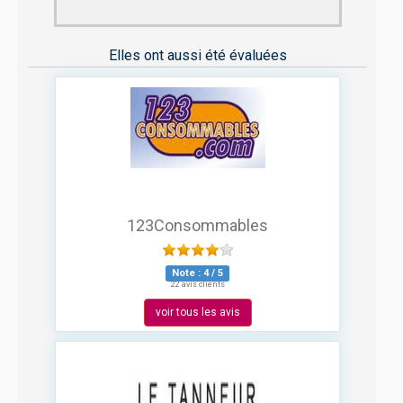
Elles ont aussi été évaluées
123Consommables
Note :
4
/
5
22 avis clients
voir tous les avis