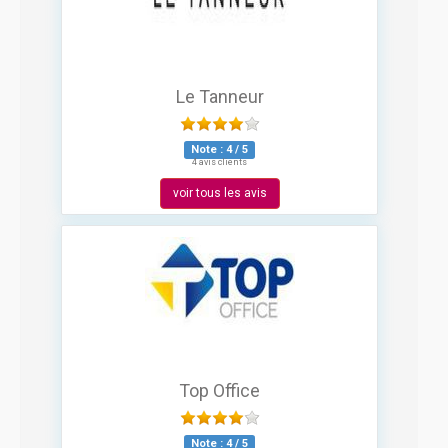
Le Tanneur
Note :
4
/
5
4 avis clients
voir tous les avis
Top Office
Note :
4
/
5