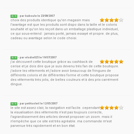
- par
baboule
le
23/08/2007
4
/ 5
choix des produits identique qu'en magasin mais
l'avantage est que les produits sont dispo dans la taille et le coloris
souhaité et qu'on les reçoit dans un emballage plastique individuel,
ce qui sous-entend : jamais porté, jamais essayé et propre. de plus,
cadeau ou avantage selon le code choisi.
- par
elodie025
le
19/07/2007
5
/ 5
j'ai découvert cette boutique grâce au cashback de
cerise et je dois dire que je suis devenu trés fan de cette boutiqure.
j'adore les vêtements et j'adore avoir beaucoup de fringues de
différents coloris et de différentes forme et cette boutique propose
des vêtements trés jolis, de belles couleurs et à des prix carrément
dingue.
- par
petitsoleil
le
12/05/2007
4
/ 5
le site est assez clair, la navigation est facile. cependant
la visualisation des vêtements n'est pas toujours correcte,
l'agrandissement des articles devrait proposer un zoom. mais il
n'empêche que ce site est très agréable. ma commande m'est
parvenue très rapidement et en bon état.