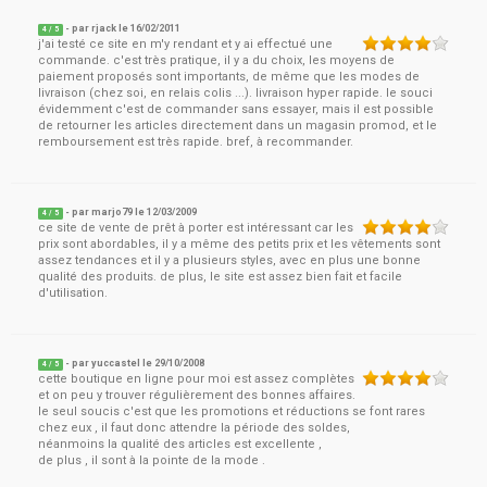
- par
rjack
le
16/02/2011
4
/ 5
j'ai testé ce site en m'y rendant et y ai effectué une
commande. c'est très pratique, il y a du choix, les moyens de
paiement proposés sont importants, de même que les modes de
livraison (chez soi, en relais colis ...). livraison hyper rapide. le souci
évidemment c'est de commander sans essayer, mais il est possible
de retourner les articles directement dans un magasin promod, et le
remboursement est très rapide. bref, à recommander.
- par
marjo79
le
12/03/2009
4
/ 5
ce site de vente de prêt à porter est intéressant car les
prix sont abordables, il y a même des petits prix et les vêtements sont
assez tendances et il y a plusieurs styles, avec en plus une bonne
qualité des produits. de plus, le site est assez bien fait et facile
d'utilisation.
- par
yuccastel
le
29/10/2008
4
/ 5
cette boutique en ligne pour moi est assez complètes
et on peu y trouver régulièrement des bonnes affaires.
le seul soucis c'est que les promotions et réductions se font rares
chez eux , il faut donc attendre la période des soldes,
néanmoins la qualité des articles est excellente ,
de plus , il sont à la pointe de la mode .