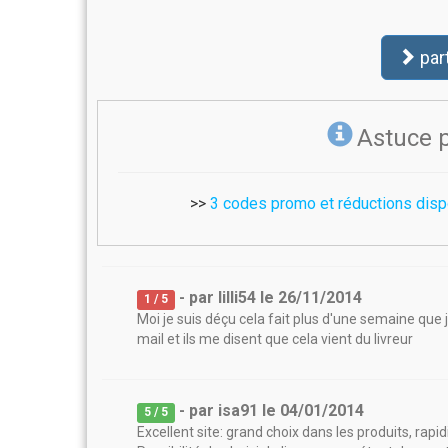
par
Astuce 
>>
3 codes promo et réductions disp
- par
lilli54
le
26/11/2014
1
/ 5
Moi je suis déçu cela fait plus d'une semaine que j'
mail et ils me disent que cela vient du livreur
- par
isa91
le
04/01/2014
5
/ 5
Excellent site: grand choix dans les produits, rap