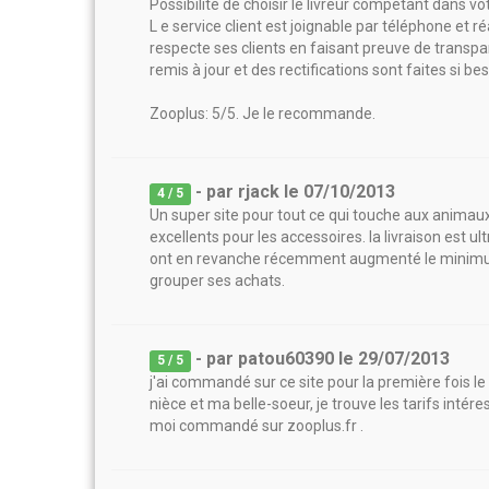
Possibilité de choisir le livreur compétant dans votr
L e service client est joignable par téléphone et 
respecte ses clients en faisant preuve de transpare
remis à jour et des rectifications sont faites si be
Zooplus: 5/5. Je le recommande.
- par
rjack
le
07/10/2013
4
/ 5
Un super site pour tout ce qui touche aux animaux :
excellents pour les accessoires. la livraison est ult
ont en revanche récemment augmenté le minimum d'
grouper ses achats.
- par
patou60390
le
29/07/2013
5
/ 5
j'ai commandé sur ce site pour la première fois l
nièce et ma belle-soeur, je trouve les tarifs intére
moi commandé sur zooplus.fr .