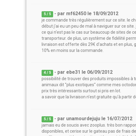
- par
mf62450
le
18/09/2012
5
/ 5
je commande très régulièrement sur ce site. le cho
début j'ai eu un peu de mal à naviguer sur ce site
ce qui n'est pas le cas sur beaucoup de sites de ce
transporteur. de plus, un système de fidélité pe
livraison est offerte dès 29€ d'achats et en plus,
10% en moins sur la commande.
- par
ebe31
le
06/09/2012
4
/ 5
possibilité de trouver des produits impossibles à 
animaux dit ''plus exotiques'' comme mes octodo
prix très intéressants surtout si pris en lot.
a savoir que la livraison n'est gratuite qu'à partir
- par
unamourdejuju
le
16/07/2012
5
/ 5
jamais eu de soucis avec zooplus. très bon rappo
disponibles, et cerise sur le gateau pas de frais d