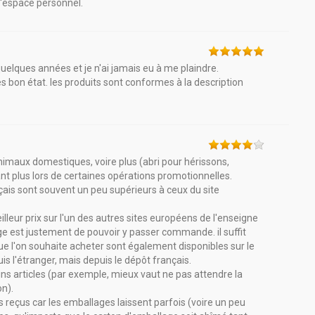
 l'espace personnel.
lques années et je n'ai jamais eu à me plaindre.
ès bon état. les produits sont conformes à la description
animaux domestiques, voire plus (abri pour hérissons,
tant plus lors de certaines opérations promotionnelles.
çais sont souvent un peu supérieurs à ceux du site
illeur prix sur l'un des autres sites européens de l'enseigne
age est justement de pouvoir y passer commande. il suffit
que l'on souhaite acheter sont également disponibles sur le
is l'étranger, mais depuis le dépôt français.
ns articles (par exemple, mieux vaut ne pas attendre la
n).
lis reçus car les emballages laissent parfois (voire un peu