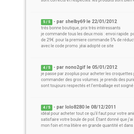
sont corrects et respectés. les produits sont bien e
- par
shelby69
le
22/01/2012
5
/ 5
trés bonne boutique, prix très intéressants
je commande tous les deux mois : envoi rapide. po
de 29€. pour la premiere commande 5% de réduct
avec le code promo. jéai adopté ce site
- par
nono2gif
le
05/01/2012
4
/ 5
je passe par zooplus pour acheter les croquettes p
commander des gros volumes. je prends des purina
sont toujours respectés et l'emballage est soigné
- par
lolo8280
le
08/12/2011
4
/ 5
idéal pour acheter tout ce qu'il faut pour votre an
satisfaire votre boule de poil. Étant donné que j'a
mon foin et ma litière en grande quantité et dans