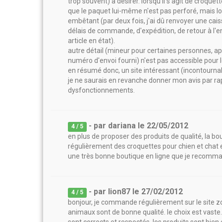
trop souvent) à désirer. lorsqu'il s'agit de croque
que le paquet lui-même n'est pas perforé, mais lorsq
embêtant (par deux fois, j'ai dû renvoyer une cais
délais de commande, d'expédition, de retour à l'en
article en état).
autre détail (mineur pour certaines personnes, app
numéro d'envoi fourni) n'est pas accessible pour le 
en résumé donc, un site intéressant (incontournabl
je ne saurais en revanche donner mon avis par rap
dysfonctionnements.
- par
dariana
le
22/05/2012
4
/ 5
en plus de proposer des produits de qualité, la b
régulièrement des croquettes pour chien et chat et
une très bonne boutique en ligne que je recomm
- par
lion87
le
27/02/2012
4
/ 5
bonjour, je commande régulièrement sur le site zoo
animaux sont de bonne qualité. le choix est vaste.