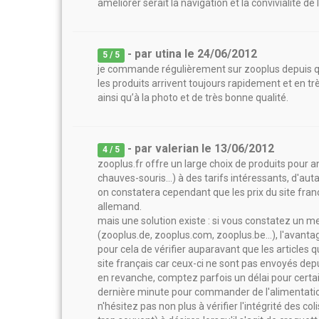
améliorer serait la navigation et la convivialité de
- par
utina
le
24/06/2012
5
/ 5
je commande régulièrement sur zooplus depuis que
les produits arrivent toujours rapidement et en tr
ainsi qu’à la photo et de très bonne qualité.
- par
valerian
le
13/06/2012
4
/ 5
zooplus.fr offre un large choix de produits pour 
chauves-souris...) à des tarifs intéressants, d'au
on constatera cependant que les prix du site fran
allemand.
mais une solution existe : si vous constatez un me
(zooplus.de, zooplus.com, zooplus.be...), l'avant
pour cela de vérifier auparavant que les articles 
site français car ceux-ci ne sont pas envoyés depu
en revanche, comptez parfois un délai pour certai
dernière minute pour commander de l'alimentatio
n'hésitez pas non plus à vérifier l'intégrité des co