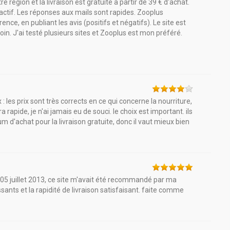
e région et la livraison est gratuite à partir de 39 € d'achat.
réactif. Les réponses aux mails sont rapides. Zooplus
nce, en publiant les avis (positifs et négatifs). Le site est
soin. J'ai testé plusieurs sites et Zooplus est mon préféré.
 les prix sont très corrects en ce qui concerne la nourriture,
ra rapide, je n'ai jamais eu de souci. le choix est important. ils
achat pour la livraison gratuite, donc il vaut mieux bien
e 05 juillet 2013, ce site m'avait été recommandé par ma
ssants et la rapidité de livraison satisfaisant. faite comme