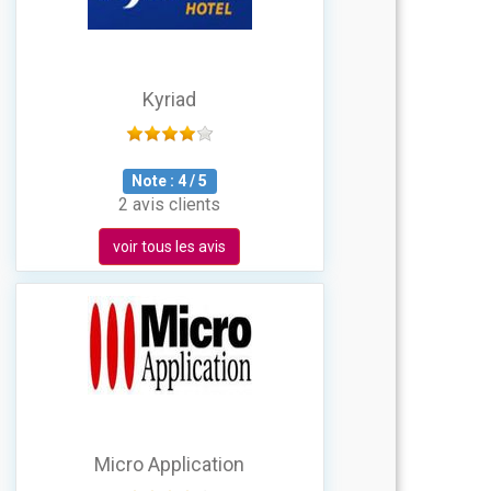
Kyriad
Note :
4
/
5
2 avis clients
voir tous les avis
Micro Application