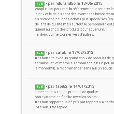
- par
hdurand56
le
13/06/2013
4
/ 5
zooplus est pour moi la référence pour acheter l
le prix et le délais sont des avantages inconstesta
en revanche pour des achats plus spécialisés (en
de la taille du site mais surtout le personnel n'e
quand au choix des produits pour aquarium.
j'ai donc du me tourner vers d'autres...
- par
safab
le
17/02/2013
5
/ 5
très bon site avec un grand choix de produits de qu
semaine, et, et même si l'emballage est un peu ab
le moment!!). a recommander sans aucun soucis.
- par
fabi62
le
14/01/2013
5
/ 5
super serieux rapide produits de qualite
bon systeme de fidelite avec les points
tres bon rapport qualité prix par rapport aux tarif
livraison ultra rapide