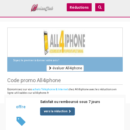
Réductions
Soyez le premier à donner votre avis !
évaluer All4iphone
Code promo All4iphone
Economisez sur vos
achats Téléphonie & Internet
chez All4iphone avec les réductions en
ligne utilisables sur all4iphone.fr
Satisfait ou remboursé sous 7 jours
offre
vers la réduction