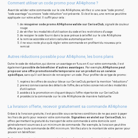
Comment utiliser un code promo pour All4iphone ?
Avant de valider votre commande sur le site All4iphone, vérifiez si une case "code promo",
"code avantage" ou encore "code réduction" est présente. Si c'est le cas, une remise peut être
appliquée sur votre achat. Il suffit pour cela :
de
récupérer code promo All4iphone valide sur CeriseClub
, signalé de couleur
rouge
de vérifier les modalités d'utilisation du code et les restrictions d'usage
de recopier le code fourni dans la case prévue à cet effet sur le site All4iphone
la remise accordée est alors calculée automatiquement
il ne vous reste plus qu'à régler votre commande en profitant du nouveau prix
remisé
Autres réductions possible pour All4iphone, les bons plans
Outre le code de réduction, qui donne un avantage en % ou en € sur votre commande, il est
également
possible de bénéficier d'autres avantages
. Par exemple,
All4iphone peut
proposer une offre promotionnelle temporaire sur un produit ou un service
spécifique
, sans qu'il soit besoin de renseigner un code. Pour profiter de ce type de promo :
repérez les offres de couleur bleue sur CeriseClub, portant la mention "réductions"
prenez connaissance des détails de l'offre, des articles concernés et des modalités
d'utilisation
accédez à la promotion en cliquant depuis l'offre répertoriée sur CeriseClub
procédez à la commande sur le site All4iphone de manière habituelle
La livraison offerte, recevoir gratuitement sa commande All4iphone
Grâce à la livraison gratuite, il est possible sous certaines conditions de ne pas avoir à payer
les frais de ports pour recevoir votre commande.
Signalées en violet sur CeriseClub
, les
offres permettant la gratuité du transport de votre commande à votre domicile sont
généralement soumises à un minimum de commande. Par exemple, la livraison peut être
offerte pour toute commande de 49€ minimum. Vérifiez alors le montant de votre panier pour
pouvoir en bénéficier.