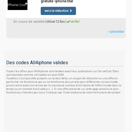
gratuite IphoneStar
vers la réduction
En cours de validité
| Utilisé 12 fois
|
vérifié !
» IphoneStar
Des codes All4iphone valides
Toutes les offres pour All4iphone sont testées avant leur publication sur CeriseClub. Elles
sont données comme utilisables en août 2026.
Toutefois, il est possible qu'après un certain délai, un coupon de réduction ou une offre en
particulier ne fonctionne pas ou ne fonctionne plus, et cela, pour différentes raisons (code
promo retiré avant son terme par le marchand, nombre d'utilisation de l'offre limitée dans le
temps ou en nombre d'utilisateurs...). Si une offre présente sur cette page venait à ne plus
fonctionner, n'hésitez pas nous l'indiquer par l'intermédiaire de notre formulaire de contact.