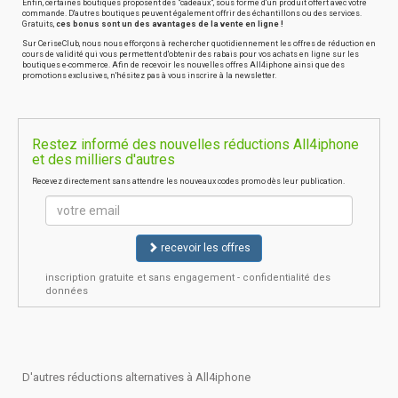
Enfin, certaines boutiques proposent des "cadeaux", sous forme d'un produit offert avec votre
commande. D'autres boutiques peuvent également offrir des échantillons ou des services.
Gratuits,
ces bonus sont un des avantages de la vente en ligne !
Sur CeriseClub, nous nous efforçons à rechercher quotidiennement les offres de réduction en
cours de validité qui vous permettent d'obtenir des rabais pour vos achats en ligne sur les
boutiques e-commerce. Afin de recevoir les nouvelles offres All4iphone ainsi que des
promotions exclusives, n'hésitez pas à vous inscrire à la newsletter.
Restez informé des nouvelles réductions All4iphone
et des milliers d'autres
Recevez directement sans attendre les nouveaux codes promo dès leur publication.
recevoir les offres
inscription gratuite et sans engagement - confidentialité des
données
D'autres réductions alternatives à All4iphone