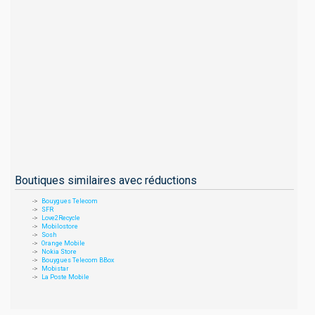
Boutiques similaires avec réductions
Bouygues Telecom
SFR
Love2Recycle
Mobilostore
Sosh
Orange Mobile
Nokia Store
Bouygues Telecom BBox
Mobistar
La Poste Mobile