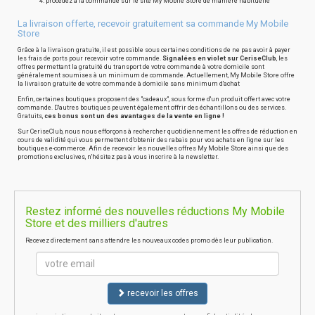
procédez à la commande sur le site My Mobile Store de manière habituelle
La livraison offerte, recevoir gratuitement sa commande My Mobile
Store
Grâce à la livraison gratuite, il est possible sous certaines conditions de ne pas avoir à payer
les frais de ports pour recevoir votre commande.
Signalées en violet sur CeriseClub
, les
offres permettant la gratuité du transport de votre commande à votre domicile sont
généralement soumises à un minimum de commande. Actuellement, My Mobile Store offre
la livraison gratuite de votre commande à domicile sans minimum d'achat
Enfin, certaines boutiques proposent des "cadeaux", sous forme d'un produit offert avec votre
commande. D'autres boutiques peuvent également offrir des échantillons ou des services.
Gratuits,
ces bonus sont un des avantages de la vente en ligne !
Sur CeriseClub, nous nous efforçons à rechercher quotidiennement les offres de réduction en
cours de validité qui vous permettent d'obtenir des rabais pour vos achats en ligne sur les
boutiques e-commerce. Afin de recevoir les nouvelles offres My Mobile Store ainsi que des
promotions exclusives, n'hésitez pas à vous inscrire à la newsletter.
Restez informé des nouvelles réductions My Mobile
Store et des milliers d'autres
Recevez directement sans attendre les nouveaux codes promo dès leur publication.
recevoir les offres