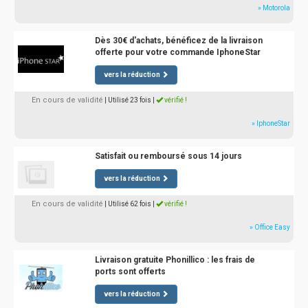
» Motorola
Dès 30€ d'achats, bénéficez de la livraison
offerte pour votre commande IphoneStar
vers la réduction
En cours de validité
| Utilisé 23 fois
|
vérifié !
» IphoneStar
Satisfait ou remboursé sous 14 jours
vers la réduction
En cours de validité
| Utilisé 62 fois
|
vérifié !
» Office Easy
Livraison gratuite Phonillico : les frais de
ports sont offerts
vers la réduction