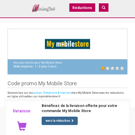
Réductions
Avis des clients pour
My Mobile Store
Note moyenne :
1
/
5
pour
5
avis
Code promo My Mobile Store
Economisez sur vos
achats Téléphonie & Internet
chez My Mobile Store avec les réductions
en ligne utilisables sur mymobilestore.fr
Bénéficez de la livraison offerte pour votre
livraison
commande My Mobile Store
vers la réduction