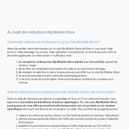
Au sujet des réductions My Mobile Store
Comment utiliser un code promo pour My Mobile Store ?
Avant de valider votre commande sur le site My Mobile Store, vérifiez si une case "code
promo", "code avantage" ou encore "code réduction" est présente. Si c'est le cas, une remise
peut être appliquée sur votre achat. Il suffit pour cela :
de
récupérer code promo My Mobile Store valide sur CeriseClub
, signalé de
couleur rouge
de vérifier les modalités d'utilisation du code et les restrictions d'usage
de recopier le code fourni dans la case prévue à cet effet sur le site My Mobile Store
la remise accordée est alors calculée automatiquement
il ne vous reste plus qu'à régler votre commande en profitant du nouveau prix
remisé
Autres réductions possible pour My Mobile Store, les bons plans
Outre le code de réduction, qui donne un avantage en % ou en € sur votre commande, il est
également
possible de bénéficier d'autres avantages
. Par exemple,
My Mobile Store
peut proposer une offre promotionnelle temporaire sur un produit ou un service
spécifique
, sans qu'il soit besoin de renseigner un code. Pour profiter de ce type de promo :
repérez les offres de couleur bleue sur CeriseClub, portant la mention "réductions"
prenez connaissance des détails de l'offre, des articles concernés et des modalités
d'utilisation
accédez à la promotion en cliquant depuis l'offre répertoriée sur CeriseClub