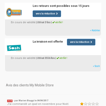
Les retours sont possibles sous 15 jours
vers la réduction
En cours de validité
| Utilisé 3 fois
|
vérifié !
» Kabiloo
La ivraison est offerte
vers la réduction
En cours de validité
| Utilisé 3556 fois
|
vérifié !
» Sosh
Avis des clients My Mobile Store
- par
Marien Biaggi
le 04/04/2017
1
/
5
J'ai commandé un ipad en novembre pour Noël.