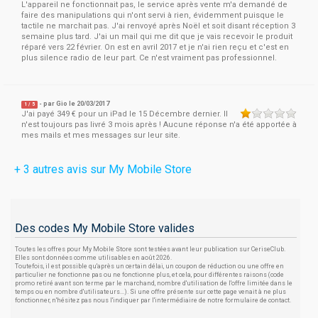
L'appareil ne fonctionnait pas, le service après vente m'a demandé de
faire des manipulations qui n'ont servi à rien, évidemment puisque le
tactile ne marchait pas. J'ai renvoyé après Noël et soit disant réception 3
semaine plus tard. J'ai un mail qui me dit que je vais recevoir le produit
réparé vers 22 février. On est en avril 2017 et je n'ai rien reçu et c'est en
plus silence radio de leur part. Ce n'est vraiment pas professionnel.
- par
Gio
le 20/03/2017
1
/
5
J'ai payé 349 € pour un iPad le 15 Décembre dernier. Il
n'est toujours pas livré 3 mois après ! Aucune réponse n'a été apportée à
mes mails et mes messages sur leur site.
+ 3 autres avis sur My Mobile Store
Des codes My Mobile Store valides
Toutes les offres pour My Mobile Store sont testées avant leur publication sur CeriseClub.
Elles sont données comme utilisables en août 2026.
Toutefois, il est possible qu'après un certain délai, un coupon de réduction ou une offre en
particulier ne fonctionne pas ou ne fonctionne plus, et cela, pour différentes raisons (code
promo retiré avant son terme par le marchand, nombre d'utilisation de l'offre limitée dans le
temps ou en nombre d'utilisateurs...). Si une offre présente sur cette page venait à ne plus
fonctionner, n'hésitez pas nous l'indiquer par l'intermédiaire de notre formulaire de contact.