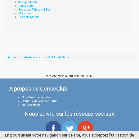
Orange Mobile
Nokia Store
Bouygues Telecom BBox
Mobistar
La Poste Mobile
Accueil
»
Réductions
»
My Mobile Store
Dernière mise à jour le
08/08/2026
A propos de CeriseClub
Nos Mentions légales
Politique de confidentialité
Nous contacter
Nous suivre sur les réseaux sociaux
En poursuivant votre navigation sur ce site, vous acceptez l'utilisation de