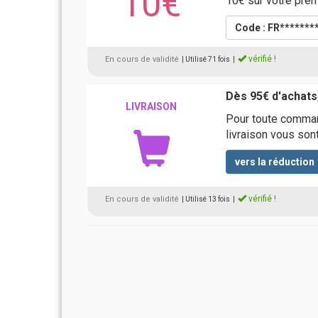
10€
10€ sur votre prem
Code : FR*******
vérifié !
En cours de validité
| Utilisé 71 fois
|
Dès 95€ d'achats,
LIVRAISON
Pour toute command
livraison vous sont
vers la réduction
vérifié !
En cours de validité
| Utilisé 13 fois
|