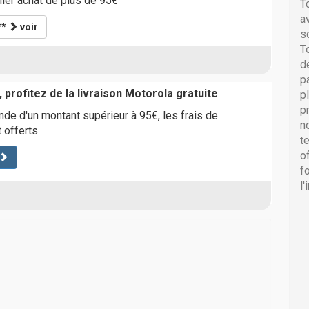
ier achat de plus de 95€
T
a
**
voir
s
T
d
p
 profitez de la livraison Motorola gratuite
p
p
e d'un montant supérieur à 95€, les frais de
n
 offerts
t
o
f
l