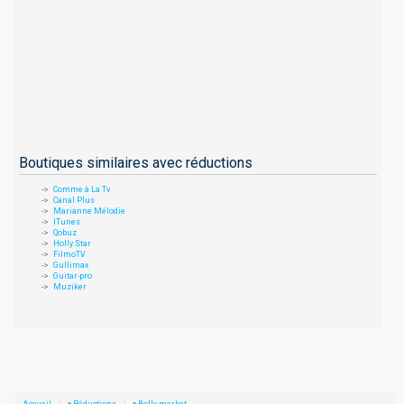
Boutiques similaires avec réductions
Comme à La Tv
Canal Plus
Marianne Mélodie
ITunes
Qobuz
Holly Star
FilmoTV
Gullimax
Guitar-pro
Muziker