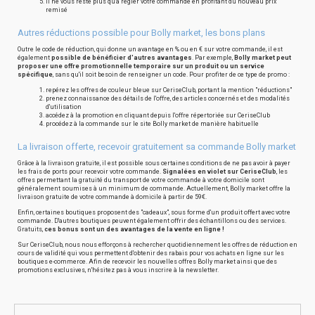
il ne vous reste plus qu'à régler votre commande en profitant du nouveau prix
remisé
Autres réductions possible pour Bolly market, les bons plans
Outre le code de réduction, qui donne un avantage en % ou en € sur votre commande, il est
également
possible de bénéficier d'autres avantages
. Par exemple,
Bolly market peut
proposer une offre promotionnelle temporaire sur un produit ou un service
spécifique
, sans qu'il soit besoin de renseigner un code. Pour profiter de ce type de promo :
repérez les offres de couleur bleue sur CeriseClub, portant la mention "réductions"
prenez connaissance des détails de l'offre, des articles concernés et des modalités
d'utilisation
accédez à la promotion en cliquant depuis l'offre répertoriée sur CeriseClub
procédez à la commande sur le site Bolly market de manière habituelle
La livraison offerte, recevoir gratuitement sa commande Bolly market
Grâce à la livraison gratuite, il est possible sous certaines conditions de ne pas avoir à payer
les frais de ports pour recevoir votre commande.
Signalées en violet sur CeriseClub
, les
offres permettant la gratuité du transport de votre commande à votre domicile sont
généralement soumises à un minimum de commande. Actuellement, Bolly market offre la
livraison gratuite de votre commande à domicile à partir de 59€.
Enfin, certaines boutiques proposent des "cadeaux", sous forme d'un produit offert avec votre
commande. D'autres boutiques peuvent également offrir des échantillons ou des services.
Gratuits,
ces bonus sont un des avantages de la vente en ligne !
Sur CeriseClub, nous nous efforçons à rechercher quotidiennement les offres de réduction en
cours de validité qui vous permettent d'obtenir des rabais pour vos achats en ligne sur les
boutiques e-commerce. Afin de recevoir les nouvelles offres Bolly market ainsi que des
promotions exclusives, n'hésitez pas à vous inscrire à la newsletter.