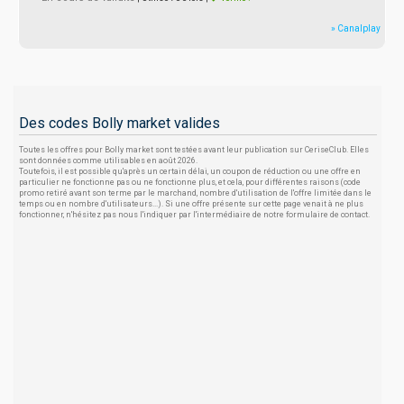
» Canalplay
Des codes Bolly market valides
Toutes les offres pour Bolly market sont testées avant leur publication sur CeriseClub. Elles
sont données comme utilisables en août 2026.
Toutefois, il est possible qu'après un certain délai, un coupon de réduction ou une offre en
particulier ne fonctionne pas ou ne fonctionne plus, et cela, pour différentes raisons (code
promo retiré avant son terme par le marchand, nombre d'utilisation de l'offre limitée dans le
temps ou en nombre d'utilisateurs...). Si une offre présente sur cette page venait à ne plus
fonctionner, n'hésitez pas nous l'indiquer par l'intermédiaire de notre formulaire de contact.