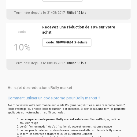
Terminée depuis le 31/08/2017
| Utilisé 12 fois
Recevez une réduction de 10% sur votre
code
achat
code :
SHWNTBZ4
détails
10%
Terminée depuis le 08/08/2017
| Utilisé 13 fois
Au sujet des réductions Bolly market
Comment utiliser un code promo pour Bolly market ?
Avant de valider votre commande sur le site Bolly market, vérifiez si une case "code promo",
"code avantage" ou encore "code réduction" est présente. Si c'est le cas, une remise peut être
appliquée sur votre achat. Il suffit pour cela :
de
récupérer code promo Bolly market valide sur CeriseClub
, signalé de
couleur rouge
de vérifier les modalités d'utilisation du code et les restrictions d'usage
de recopier le code fourni dans la case prévue à cet effet sur le site Bolly market
la remise accordée est alors calculée automatiquement