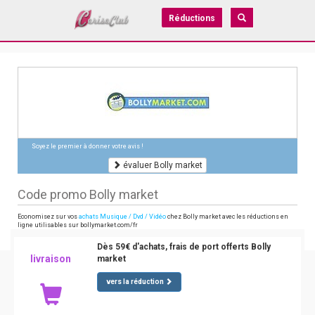
Réductions
Soyez le premier à donner votre avis !
évaluer Bolly market
Code promo Bolly market
Economisez sur vos
achats Musique / Dvd / Vidéo
chez Bolly market avec les réductions en
ligne utilisables sur bollymarket.com/fr
Dès 59€ d'achats, frais de port offerts Bolly
livraison
market
vers la réduction