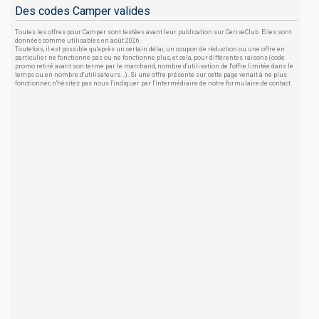
Des codes Camper valides
Toutes les offres pour Camper sont testées avant leur publication sur CeriseClub. Elles sont
données comme utilisables en août 2026.
Toutefois, il est possible qu'après un certain délai, un coupon de réduction ou une offre en
particulier ne fonctionne pas ou ne fonctionne plus, et cela, pour différentes raisons (code
promo retiré avant son terme par le marchand, nombre d'utilisation de l'offre limitée dans le
temps ou en nombre d'utilisateurs...). Si une offre présente sur cette page venait à ne plus
fonctionner, n'hésitez pas nous l'indiquer par l'intermédiaire de notre formulaire de contact.