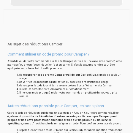
Au sujet des réductions Camper
Comment utiliser un code promo pour Camper ?
Avant de valider votre commande sur le site Camper, vérifiez si une case "code promo", "code
avantage" ou encore "code réduction" est présente. Si c'est le cas, une remise peut être
appliquée sur votre achat. Il suffit pour cela :
de
récupérer code promo Camper valide sur CeriseClub
, signalé de couleur
rouge
de vérifier les modalités d'utilisation du code et les restrictions d'usage
de recopier le code fourni dans la case prévue à cet effet sur le site Camper
la remise accordée est alors calculée automatiquement
il ne vous reste plus qu'à régler votre commande en profitant du nouveau prix
remisé
Autres réductions possible pour Camper, les bons plans
Outre le code de réduction, qui donne un avantage en % ou en € sur votre commande, il est
également
possible de bénéficier d'autres avantages
. Par exemple,
Camper peut
proposer une offre promotionnelle temporaire sur un produit ou un service
spécifique
, sans qu'il soit besoin de renseigner un code. Pour profiter de ce type de promo :
repérez les offres de couleur bleue sur CeriseClub, portant la mention "réductions"