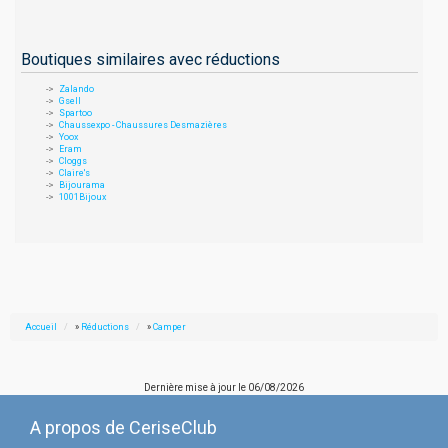
Boutiques similaires avec réductions
Zalando
Gsell
Spartoo
Chaussexpo - Chaussures Desmazières
Yoox
Eram
Cloggs
Claire's
Bijourama
1001Bijoux
Accueil
»
Réductions
»
Camper
Dernière mise à jour le
06/08/2026
A propos de CeriseClub