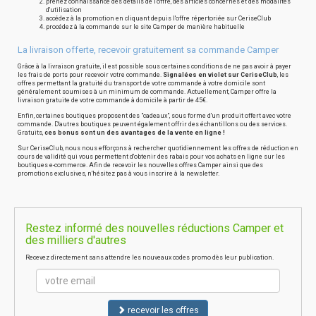
prenez connaissance des détails de l'offre, des articles concernés et des modalités
d'utilisation
accédez à la promotion en cliquant depuis l'offre répertoriée sur CeriseClub
procédez à la commande sur le site Camper de manière habituelle
La livraison offerte, recevoir gratuitement sa commande Camper
Grâce à la livraison gratuite, il est possible sous certaines conditions de ne pas avoir à payer
les frais de ports pour recevoir votre commande.
Signalées en violet sur CeriseClub
, les
offres permettant la gratuité du transport de votre commande à votre domicile sont
généralement soumises à un minimum de commande. Actuellement, Camper offre la
livraison gratuite de votre commande à domicile à partir de 45€.
Enfin, certaines boutiques proposent des "cadeaux", sous forme d'un produit offert avec votre
commande. D'autres boutiques peuvent également offrir des échantillons ou des services.
Gratuits,
ces bonus sont un des avantages de la vente en ligne !
Sur CeriseClub, nous nous efforçons à rechercher quotidiennement les offres de réduction en
cours de validité qui vous permettent d'obtenir des rabais pour vos achats en ligne sur les
boutiques e-commerce. Afin de recevoir les nouvelles offres Camper ainsi que des
promotions exclusives, n'hésitez pas à vous inscrire à la newsletter.
Restez informé des nouvelles réductions Camper et
des milliers d'autres
Recevez directement sans attendre les nouveaux codes promo dès leur publication.
recevoir les offres