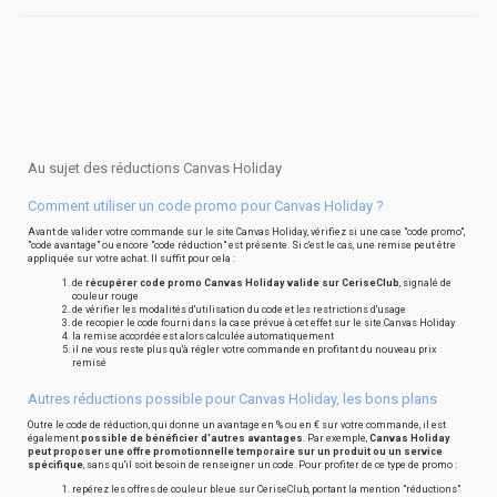
Au sujet des réductions Canvas Holiday
Comment utiliser un code promo pour Canvas Holiday ?
Avant de valider votre commande sur le site Canvas Holiday, vérifiez si une case "code promo",
"code avantage" ou encore "code réduction" est présente. Si c'est le cas, une remise peut être
appliquée sur votre achat. Il suffit pour cela :
de
récupérer code promo Canvas Holiday valide sur CeriseClub
, signalé de
couleur rouge
de vérifier les modalités d'utilisation du code et les restrictions d'usage
de recopier le code fourni dans la case prévue à cet effet sur le site Canvas Holiday
la remise accordée est alors calculée automatiquement
il ne vous reste plus qu'à régler votre commande en profitant du nouveau prix
remisé
Autres réductions possible pour Canvas Holiday, les bons plans
Outre le code de réduction, qui donne un avantage en % ou en € sur votre commande, il est
également
possible de bénéficier d'autres avantages
. Par exemple,
Canvas Holiday
peut proposer une offre promotionnelle temporaire sur un produit ou un service
spécifique
, sans qu'il soit besoin de renseigner un code. Pour profiter de ce type de promo :
repérez les offres de couleur bleue sur CeriseClub, portant la mention "réductions"