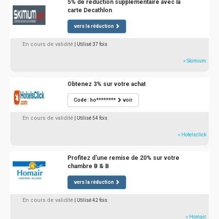
5% de réduction supplémentaire avec la
carte Decathlon
vers la réduction
En cours de validité
| Utilisé 37 fois
» Skimium
Obtenez 3% sur votre achat
Code : ho********
voir
En cours de validité
| Utilisé 54 fois
» Hotelsclick
Profitez d'une remise de 20% sur votre
chambre B & B
vers la réduction
En cours de validité
| Utilisé 42 fois
» Homair