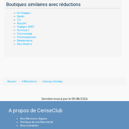
Boutiques similaires avec réductions
Go Voyages
Opodo
Tui
EasyJet
Voyages SNCF
Formule 1
Futuroscope
Promovacances
Weekendesk
Parc Astérix
Accueil
»
Réductions
»
Canvas Holiday
Dernière mise à jour le
09/08/2026
A propos de CeriseClub
Nos Mentions légales
Politique de confidentialité
Nous contacter