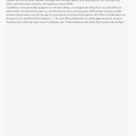
Toutes les offres pour Canvas Holiday sont testées avant leur publication sur CeriseClub.
Elles sont données comme utilisables en août 2026.
Toutefois, il est possible qu'après un certain délai, un coupon de réduction ou une offre en
particulier ne fonctionne pas ou ne fonctionne plus, et cela, pour différentes raisons (code
promo retiré avant son terme par le marchand, nombre d'utilisation de l'offre limitée dans le
temps ou en nombre d'utilisateurs...). Si une offre présente sur cette page venait à ne plus
fonctionner, n'hésitez pas nous l'indiquer par l'intermédiaire de notre formulaire de contact.