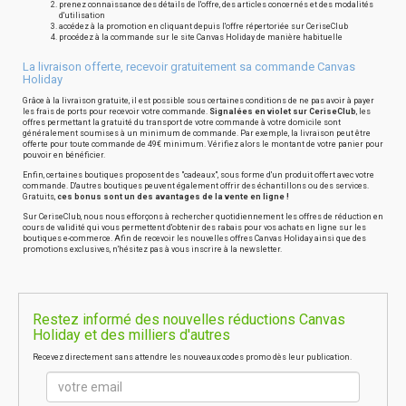
prenez connaissance des détails de l'offre, des articles concernés et des modalités
d'utilisation
accédez à la promotion en cliquant depuis l'offre répertoriée sur CeriseClub
procédez à la commande sur le site Canvas Holiday de manière habituelle
La livraison offerte, recevoir gratuitement sa commande Canvas
Holiday
Grâce à la livraison gratuite, il est possible sous certaines conditions de ne pas avoir à payer
les frais de ports pour recevoir votre commande.
Signalées en violet sur CeriseClub
, les
offres permettant la gratuité du transport de votre commande à votre domicile sont
généralement soumises à un minimum de commande. Par exemple, la livraison peut être
offerte pour toute commande de 49€ minimum. Vérifiez alors le montant de votre panier pour
pouvoir en bénéficier.
Enfin, certaines boutiques proposent des "cadeaux", sous forme d'un produit offert avec votre
commande. D'autres boutiques peuvent également offrir des échantillons ou des services.
Gratuits,
ces bonus sont un des avantages de la vente en ligne !
Sur CeriseClub, nous nous efforçons à rechercher quotidiennement les offres de réduction en
cours de validité qui vous permettent d'obtenir des rabais pour vos achats en ligne sur les
boutiques e-commerce. Afin de recevoir les nouvelles offres Canvas Holiday ainsi que des
promotions exclusives, n'hésitez pas à vous inscrire à la newsletter.
Restez informé des nouvelles réductions Canvas
Holiday et des milliers d'autres
Recevez directement sans attendre les nouveaux codes promo dès leur publication.