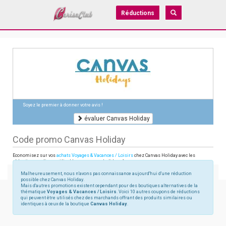
Réductions
Soyez le premier à donner votre avis !
évaluer Canvas Holiday
Code promo Canvas Holiday
Economisez sur vos
achats Voyages & Vacances / Loisirs
chez Canvas Holiday avec les
réductions en ligne utilisables sur canvasholidays.fr
Malheureusement, nous n'avons pas connaissance aujourd'hui d'une réduction
possible chez Canvas Holiday.
Mais d'autres promotions existent cependant pour des boutiques alternatives de la
thématique
Voyages & Vacances / Loisirs
. Voici 10 autres coupons de réductions
qui peuvent être utilisés chez des marchands offrant des produits similaires ou
identiques à ceux de la boutique
Canvas Holiday
.