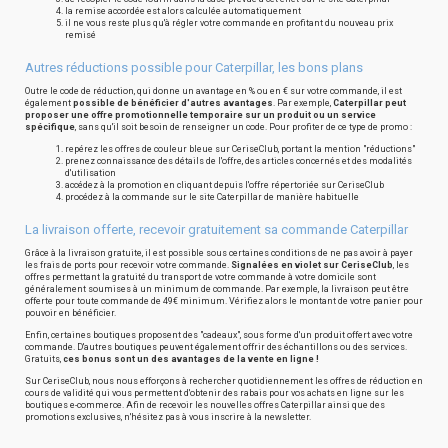
la remise accordée est alors calculée automatiquement
il ne vous reste plus qu'à régler votre commande en profitant du nouveau prix
remisé
Autres réductions possible pour Caterpillar, les bons plans
Outre le code de réduction, qui donne un avantage en % ou en € sur votre commande, il est
également
possible de bénéficier d'autres avantages
. Par exemple,
Caterpillar peut
proposer une offre promotionnelle temporaire sur un produit ou un service
spécifique
, sans qu'il soit besoin de renseigner un code. Pour profiter de ce type de promo :
repérez les offres de couleur bleue sur CeriseClub, portant la mention "réductions"
prenez connaissance des détails de l'offre, des articles concernés et des modalités
d'utilisation
accédez à la promotion en cliquant depuis l'offre répertoriée sur CeriseClub
procédez à la commande sur le site Caterpillar de manière habituelle
La livraison offerte, recevoir gratuitement sa commande Caterpillar
Grâce à la livraison gratuite, il est possible sous certaines conditions de ne pas avoir à payer
les frais de ports pour recevoir votre commande.
Signalées en violet sur CeriseClub
, les
offres permettant la gratuité du transport de votre commande à votre domicile sont
généralement soumises à un minimum de commande. Par exemple, la livraison peut être
offerte pour toute commande de 49€ minimum. Vérifiez alors le montant de votre panier pour
pouvoir en bénéficier.
Enfin, certaines boutiques proposent des "cadeaux", sous forme d'un produit offert avec votre
commande. D'autres boutiques peuvent également offrir des échantillons ou des services.
Gratuits,
ces bonus sont un des avantages de la vente en ligne !
Sur CeriseClub, nous nous efforçons à rechercher quotidiennement les offres de réduction en
cours de validité qui vous permettent d'obtenir des rabais pour vos achats en ligne sur les
boutiques e-commerce. Afin de recevoir les nouvelles offres Caterpillar ainsi que des
promotions exclusives, n'hésitez pas à vous inscrire à la newsletter.