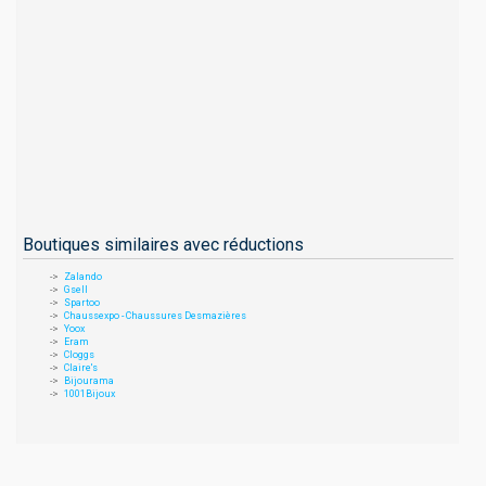
Boutiques similaires avec réductions
Zalando
Gsell
Spartoo
Chaussexpo - Chaussures Desmazières
Yoox
Eram
Cloggs
Claire's
Bijourama
1001Bijoux