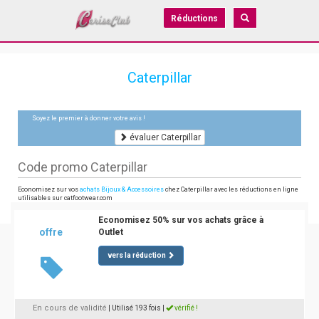
Réductions
Caterpillar
Soyez le premier à donner votre avis !
évaluer Caterpillar
Code promo Caterpillar
Economisez sur vos
achats Bijoux & Accessoires
chez Caterpillar avec les réductions en ligne
utilisables sur catfootwear.com
Economisez 50% sur vos achats grâce à
offre
Outlet
vers la réduction
En cours de validité
| Utilisé 193 fois
|
vérifié !