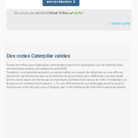
vers la réduction
En cours de validité
| Utilisé 14 fois
|
vérifié !
» Fanny La Pie
Des codes Caterpillar valides
Toutes les offres pour Caterpillar sont testées avant leur publication sur CeriseClub. Elles
sont données comme utilisables en août 2026.
Toutefois, il est possible qu'après un certain délai, un coupon de réduction ou une offre en
particulier ne fonctionne pas ou ne fonctionne plus, et cela, pour différentes raisons (code
promo retiré avant son terme par le marchand, nombre d'utilisation de l'offre limitée dans le
temps ou en nombre d'utilisateurs...). Si une offre présente sur cette page venait à ne plus
fonctionner, n'hésitez pas nous l'indiquer par l'intermédiaire de notre formulaire de contact.