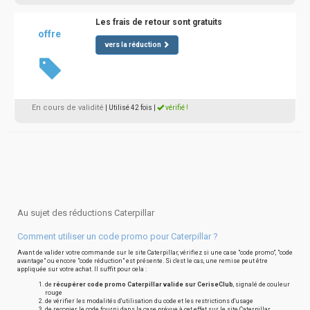
Les frais de retour sont gratuits
offre
vers la réduction
En cours de validité
| Utilisé 42 fois
|
vérifié !
Au sujet des réductions Caterpillar
Comment utiliser un code promo pour Caterpillar ?
Avant de valider votre commande sur le site Caterpillar, vérifiez si une case "code promo", "code
avantage" ou encore "code réduction" est présente. Si c'est le cas, une remise peut être
appliquée sur votre achat. Il suffit pour cela :
de
récupérer code promo Caterpillar valide sur CeriseClub
, signalé de couleur
rouge
de vérifier les modalités d'utilisation du code et les restrictions d'usage
de recopier le code fourni dans la case prévue à cet effet sur le site Caterpillar