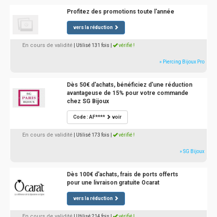
Profitez des promotions toute l'année
vers la réduction
En cours de validité
| Utilisé 131 fois
|
vérifié !
» Piercing Bijoux Pro
Dès 50€ d'achats, bénéficiez d'une réduction
avantageuse de 15% pour votre commande
chez SG Bijoux
Code : AF****
voir
En cours de validité
| Utilisé 173 fois
|
vérifié !
» SG Bijoux
Dès 100€ d'achats, frais de ports offerts
pour une livraison gratuite Ocarat
vers la réduction
En cours de validité
| Utilisé 214 fois
|
vérifié !