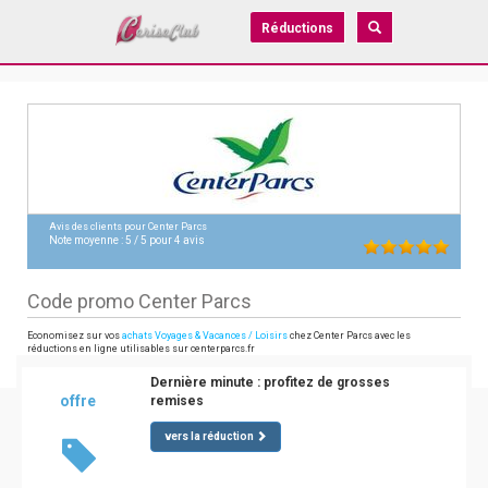
Réductions
Avis des clients pour
Center Parcs
Note moyenne :
5
/
5
pour
4
avis
Code promo Center Parcs
Economisez sur vos
achats Voyages & Vacances / Loisirs
chez Center Parcs avec les
réductions en ligne utilisables sur centerparcs.fr
Dernière minute : profitez de grosses
offre
remises
vers la réduction