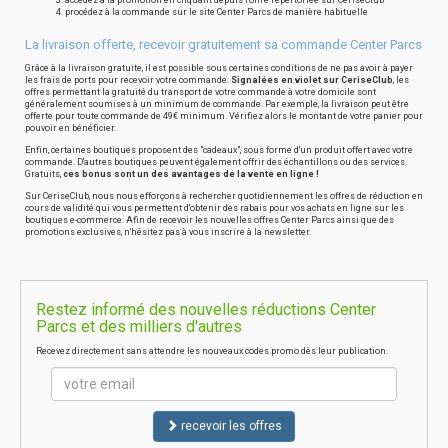
accédez à la promotion en cliquant depuis l'offre répertoriée sur CeriseClub
procédez à la commande sur le site Center Parcs de manière habituelle
La livraison offerte, recevoir gratuitement sa commande Center Parcs
Grâce à la livraison gratuite, il est possible sous certaines conditions de ne pas avoir à payer
les frais de ports pour recevoir votre commande.
Signalées en violet sur CeriseClub
, les
offres permettant la gratuité du transport de votre commande à votre domicile sont
généralement soumises à un minimum de commande. Par exemple, la livraison peut être
offerte pour toute commande de 49€ minimum. Vérifiez alors le montant de votre panier pour
pouvoir en bénéficier.
Enfin, certaines boutiques proposent des "cadeaux", sous forme d'un produit offert avec votre
commande. D'autres boutiques peuvent également offrir des échantillons ou des services.
Gratuits,
ces bonus sont un des avantages de la vente en ligne !
Sur CeriseClub, nous nous efforçons à rechercher quotidiennement les offres de réduction en
cours de validité qui vous permettent d'obtenir des rabais pour vos achats en ligne sur les
boutiques e-commerce. Afin de recevoir les nouvelles offres Center Parcs ainsi que des
promotions exclusives, n'hésitez pas à vous inscrire à la newsletter.
Restez informé des nouvelles réductions Center
Parcs et des milliers d'autres
Recevez directement sans attendre les nouveaux codes promo dès leur publication.
recevoir les offres