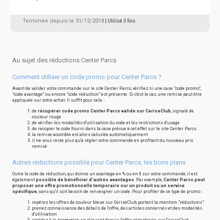
Terminée depuis le 31/12/2018
| Utilisé 3 fois
Au sujet des réductions Center Parcs
Comment utiliser un code promo pour Center Parcs ?
Avant de valider votre commande sur le site Center Parcs, vérifiez si une case "code promo",
"code avantage" ou encore "code réduction" est présente. Si c'est le cas, une remise peut être
appliquée sur votre achat. Il suffit pour cela :
de
récupérer code promo Center Parcs valide sur CeriseClub
, signalé de
couleur rouge
de vérifier les modalités d'utilisation du code et les restrictions d'usage
de recopier le code fourni dans la case prévue à cet effet sur le site Center Parcs
la remise accordée est alors calculée automatiquement
il ne vous reste plus qu'à régler votre commande en profitant du nouveau prix
remisé
Autres réductions possible pour Center Parcs, les bons plans
Outre le code de réduction, qui donne un avantage en % ou en € sur votre commande, il est
également
possible de bénéficier d'autres avantages
. Par exemple,
Center Parcs peut
proposer une offre promotionnelle temporaire sur un produit ou un service
spécifique
, sans qu'il soit besoin de renseigner un code. Pour profiter de ce type de promo :
repérez les offres de couleur bleue sur CeriseClub, portant la mention "réductions"
prenez connaissance des détails de l'offre, des articles concernés et des modalités
d'utilisation