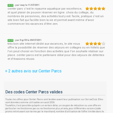
- par
ievy
le 11/07/2011
5
/
5
center parc c'est le royaume aquatique par excellence,
et quel plaisir de pouvoir réserver en ligne. choix du cottage, du
nombres de personnes, des activités tout y est. facile, pratique c'est un
site bien fait qui facilite bien la vie et permet avant même d'avoir
commencer les vacances d'être zen.
- par
frgr59
le 09/07/2011
4
/
5
très bon site internet dédié aux vacances, le site nous
offre la possibilité de réserver des séjours en cottages ou en hôtels que
l'on peut choisir en fonction des activités que l'on souhaite réaliser sur
place. center parcs est le partenaire idéal pour des séjours de détentes
et d'évasions réussi.
+ 2 autres avis sur Center Parcs
Des codes Center Parcs valides
Toutes les offres pour Center Parcs sont testées avant leur publication sur CeriseClub. Elles
sont données comme utilisables en août 2026.
Toutefois, il est possible qu'après un certain délai, un coupon de réduction ou une offre en
particulier ne fonctionne pas ou ne fonctionne plus, et cela, pour différentes raisons (code
promo retiré avant son terme par le marchand, nombre d'utilisation de l'offre limitée dans le