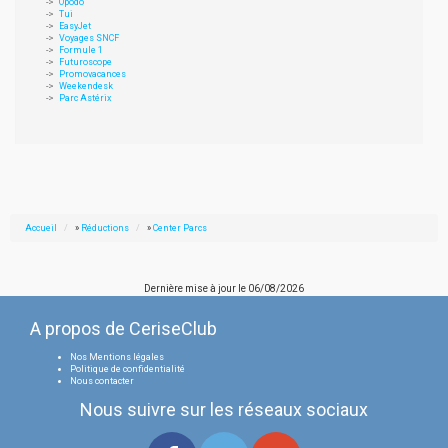
Opodo
Tui
EasyJet
Voyages SNCF
Formule 1
Futuroscope
Promovacances
Weekendesk
Parc Astérix
Accueil
»
Réductions
»
Center Parcs
Dernière mise à jour le
06/08/2026
A propos de CeriseClub
Nos Mentions légales
Politique de confidentialité
Nous contacter
Nous suivre sur les réseaux sociaux