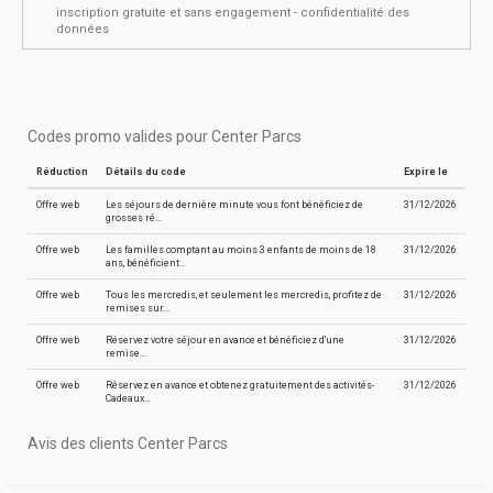
inscription gratuite et sans engagement - confidentialité des
données
Codes promo valides pour Center Parcs
Réduction
Détails du code
Expire le
Offre web
Les séjours de dernière minute vous font bénéficiez de
31/12/2026
grosses ré…
Offre web
Les familles comptant au moins 3 enfants de moins de 18
31/12/2026
ans, bénéficient…
Offre web
Tous les mercredis, et seulement les mercredis, profitez de
31/12/2026
remises sur…
Offre web
Réservez votre séjour en avance et bénéficiez d'une
31/12/2026
remise…
Offre web
Réservez en avance et obtenez gratuitement des activités-
31/12/2026
Cadeaux…
Avis des clients Center Parcs