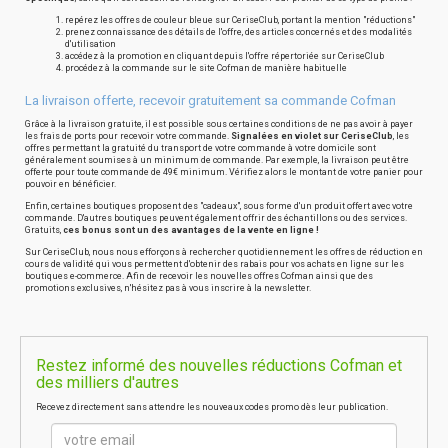
repérez les offres de couleur bleue sur CeriseClub, portant la mention "réductions"
prenez connaissance des détails de l'offre, des articles concernés et des modalités
d'utilisation
accédez à la promotion en cliquant depuis l'offre répertoriée sur CeriseClub
procédez à la commande sur le site Cofman de manière habituelle
La livraison offerte, recevoir gratuitement sa commande Cofman
Grâce à la livraison gratuite, il est possible sous certaines conditions de ne pas avoir à payer
les frais de ports pour recevoir votre commande.
Signalées en violet sur CeriseClub
, les
offres permettant la gratuité du transport de votre commande à votre domicile sont
généralement soumises à un minimum de commande. Par exemple, la livraison peut être
offerte pour toute commande de 49€ minimum. Vérifiez alors le montant de votre panier pour
pouvoir en bénéficier.
Enfin, certaines boutiques proposent des "cadeaux", sous forme d'un produit offert avec votre
commande. D'autres boutiques peuvent également offrir des échantillons ou des services.
Gratuits,
ces bonus sont un des avantages de la vente en ligne !
Sur CeriseClub, nous nous efforçons à rechercher quotidiennement les offres de réduction en
cours de validité qui vous permettent d'obtenir des rabais pour vos achats en ligne sur les
boutiques e-commerce. Afin de recevoir les nouvelles offres Cofman ainsi que des
promotions exclusives, n'hésitez pas à vous inscrire à la newsletter.
Restez informé des nouvelles réductions Cofman et
des milliers d'autres
Recevez directement sans attendre les nouveaux codes promo dès leur publication.