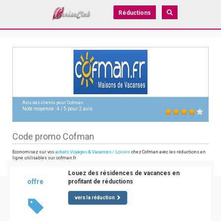
Réductions
Avis des clients pour
Cofman
Note moyenne :
4
/
5
pour
2
avis
Code promo Cofman
Economisez sur vos
achats Voyages & Vacances / Loisirs
chez Cofman avec les réductions en
ligne utilisables sur cofman.fr
Louez des résidences de vacances en
offre
profitant de réductions
vers la réduction