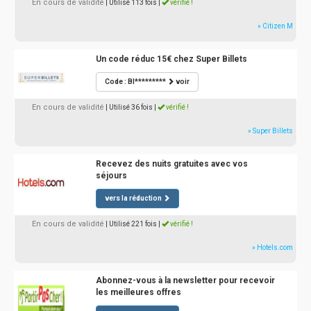
En cours de validité
| Utilisé 113 fois
|
vérifié !
» Citizen M
Un code réduc 15€ chez Super Billets
Code : BI*********
voir
En cours de validité
| Utilisé 36 fois
|
vérifié !
» Super Billets
Recevez des nuits gratuites avec vos
séjours
vers la réduction
En cours de validité
| Utilisé 221 fois
|
vérifié !
» Hotels.com
Abonnez-vous à la newsletter pour recevoir
les meilleures offres