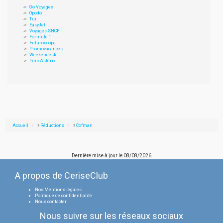
Go Voyages
Opodo
Tui
EasyJet
Voyages SNCF
Formule 1
Futuroscope
Promovacances
Weekendesk
Parc Astérix
Accueil
»
Réductions
»
Cofman
Dernière mise à jour le
08/08/2026
A propos de CeriseClub
Nos Mentions légales
Politique de confidentialité
Nous contacter
Nous suivre sur les réseaux sociaux