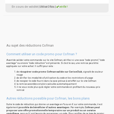
En cours de validité
| Utilisé 3 fois
|
vérifié !
Au sujet des réductions Cofman
Comment utiliser un code promo pour Cofman ?
Avant de valider votre commande sur le site Cofman, vérifiez si une case "code promo", "code
avantage" ou encore "code réduction" est présente. Si c'est le cas, une remise peut être
appliquée sur votre achat. Il suffit pour cela :
de
récupérer code promo Cofman valide sur CeriseClub
, signalé de couleur
rouge
de vérifier les modalités d'utilisation du code et les restrictions d'usage
de recopier le code fourni dans la case prévue à cet effet sur le site Cofman
la remise accordée est alors calculée automatiquement
il ne vous reste plus qu'à régler votre commande en profitant du nouveau prix
remisé
Autres réductions possible pour Cofman, les bons plans
Outre le code de réduction, qui donne un avantage en % ou en € sur votre commande, il est
également
possible de bénéficier d'autres avantages
. Par exemple,
Cofman peut
proposer une offre promotionnelle temporaire sur un produit ou un service
spécifique
, sans qu'il soit besoin de renseigner un code. Pour profiter de ce type de promo :