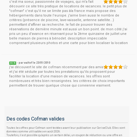
c'est ma soeur, passionnée de voyages, qui m'a fait
découvrir ce site très pratique de locations de vacances. le petit plus de
"cofman" c'est qu'il ne se limite pas àla france mais propose des
hébergements dans toute l'europe. j'aime bien aussi le nombre de
critères (présence de piscine, lave-vaisselle, antenne satellite...)
permettant d'affiner sa recherche. le fait de pouvoir trouver des
réservations de dernière minute est aussi un bon point. de mon côté j'ai
pris un peu d'avance en réservant pour la 2ème quinzaine de juillet une
belle maison de pierres à bénodet. description impeccable
comprenant plusieurs photos et une carte pour bien localiser la location
- par
valtof
le 23/01/2010
4
/
5
j'ai découvert le site de cofman récemment par des amis
et j'ai été séduite par toutes les prestations qu'ils proposent pour
faciliter la location d'une maison de vacances. les offres sont
nombreuses et très bien renseignées. les critères de choix importants
permettent de trouver quelque chose qui convienne vraiment.
Des codes Cofman valides
Toutes les offres pour Cofman sont testées avant leur publication sur CeriseClub. Elles sont
données comme utilisables en août 2026.
Toutefois, il est possible qu'après un certain délai, un coupon de réduction ou une offre en