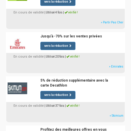
vers la réduction
En cours de validité
| Utilisé 4 fois
|
vérifié !
» Partir Pas Cher
Jusqu'à -70% sur les ventes privées
vers la réduction
En cours de validité
| Utilisé 20 fois
|
vérifié !
» Emirates
5% de réduction supplémentaire avec la
carte Decathlon
vers la réduction
En cours de validité
| Utilisé 37 fois
|
vérifié !
» Skimium
Profitez des meilleures offres en vous