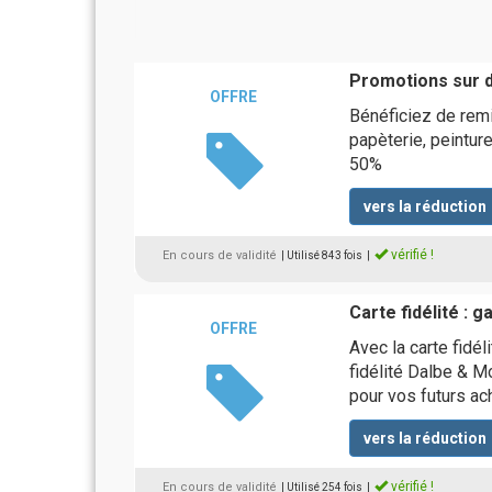
Promotions sur d
OFFRE
Bénéficiez de remi
papèterie, peintur
50%
vers la réduction
vérifié !
En cours de validité
| Utilisé 843 fois
|
Carte fidélité : 
OFFRE
Avec la carte fidél
fidélité Dalbe & M
pour vos futurs ac
vers la réduction
vérifié !
En cours de validité
| Utilisé 254 fois
|