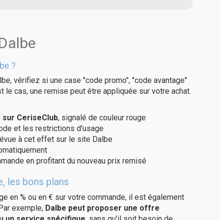
 Dalbe
be ?
lbe, vérifiez si une case "code promo", "code avantage"
t le cas, une remise peut être appliquée sur votre achat.
 sur CeriseClub
, signalé de couleur rouge
code et les restrictions d'usage
évue à cet effet sur le site Dalbe
utomatiquement
ommande en profitant du nouveau prix remisé
, les bons plans
age en % ou en € sur votre commande, il est également
 Par exemple,
Dalbe peut proposer une offre
u un service spécifique
, sans qu'il soit besoin de