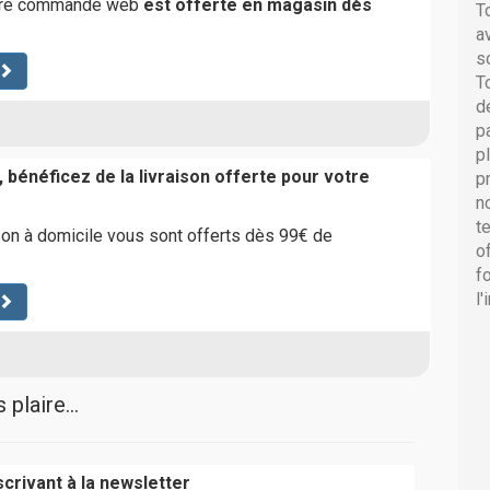
otre commande web
est offerte en magasin dès
T
a
s
T
d
p
p
 bénéficez de la livraison offerte pour votre
p
e
n
t
ison à domicile vous sont offerts dès 99€ de
o
f
l
plaire...
crivant à la newsletter