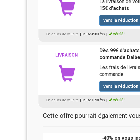
La livraison de v
15€ d'achats
vers la réduction
vérifié !
En cours de validité
| Utilisé 4983 fois
|
Dès 99€ d'achats,
LIVRAISON
commande Dalb
Les frais de livra
commande
vers la réduction
vérifié !
En cours de validité
| Utilisé 1598 fois
|
Cette offre pourrait également vous 
-40% en vous ins