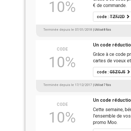
10%
€ de commande.
code :
TZFJ2D
Terminée depuis le 07/01/2018
| Utilisé 8 fois
Un code réducti
CODE
Grâce à ce code p
10%
cartes de voeux et
code :
G5ZGJ5
Terminée depuis le 17/12/2017
| Utilisé 7 fois
Un code réducti
CODE
Cette semaine, bé
10%
l'ensemble de vos
promo Moo.