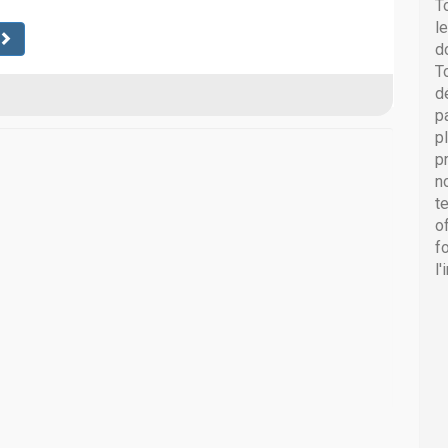
T
l
d
T
d
p
p
p
n
t
o
f
l