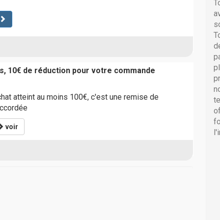
T
a
s
T
d
p
p
s, 10€ de réduction pour votre commande
p
n
chat atteint au moins 100€, c'est une remise de
t
accordée
o
f
voir
l