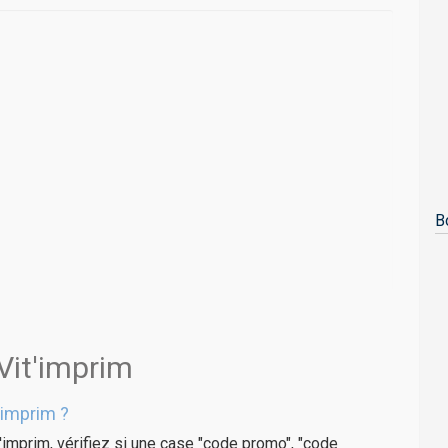
B
Vit'imprim
'imprim ?
'imprim, vérifiez si une case "code promo", "code