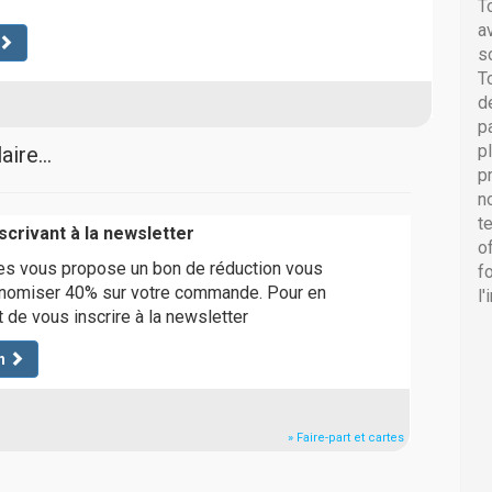
T
a
s
T
d
p
p
ire...
p
n
t
scrivant à la newsletter
o
rtes vous propose un bon de réduction vous
f
onomiser 40% sur votre commande. Pour en
l
fit de vous inscrire à la newsletter
n
» Faire-part et cartes