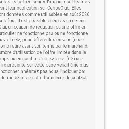
outes les offres pour Vit'imprim sont testées
vant leur publication sur CeriseClub. Elles
ont données comme utilisables en août 2026.
outefois, il est possible qu'après un certain
élai, un coupon de réduction ou une offre en
articulier ne fonctionne pas ou ne fonctionne
lus, et cela, pour différentes raisons (code
romo retiré avant son terme par le marchand,
ombre d'utilisation de l'offre limitée dans le
emps ou en nombre d'utilisateurs...). Si une
ffre présente sur cette page venait à ne plus
onctionner, n'hésitez pas nous l'indiquer par
'intermédiaire de notre formulaire de contact.