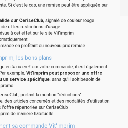
te. Si c'est le cas, une remise peut être appliquée sur
alide sur CeriseClub
, signalé de couleur rouge
code et les restrictions d'usage
évue à cet effet sur le site Vit'imprim
utomatiquement
ommande en profitant du nouveau prix remisé
mprim, les bons plans
age en % ou en € sur votre commande, il est également
 Par exemple,
Vit'imprim peut proposer une offre
u un service spécifique
, sans qu'il soit besoin de
 promo :
eriseClub, portant la mention "réductions"
e, des articles concernés et des modalités d'utilisation
 l'offre répertoriée sur CeriseClub
mprim de manière habituelle
itement sa commande Vit'imprim