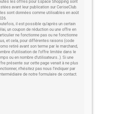
outes les offres pour Espace Shopping sont
estées avant leur publication sur CeriseClub.
lles sont données comme utilisables en août
026.
outefois, il est possible qu'après un certain
élai, un coupon de réduction ou une offre en
articulier ne fonctionne pas ou ne fonctionne
lus, et cela, pour différentes raisons (code
romo retiré avant son terme par le marchand,
ombre d'utilisation de l'offre limitée dans le
emps ou en nombre d'utilisateurs...). Si une
ffre présente sur cette page venait à ne plus
onctionner, n'hésitez pas nous l'indiquer par
'intermédiaire de notre formulaire de contact.