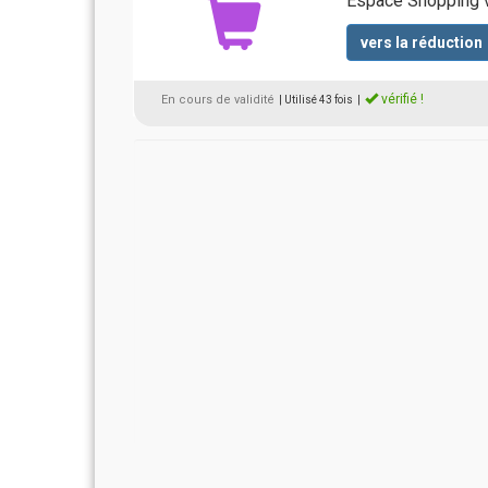
Espace Shopping v
vers la réduction
vérifié !
En cours de validité
| Utilisé 43 fois
|