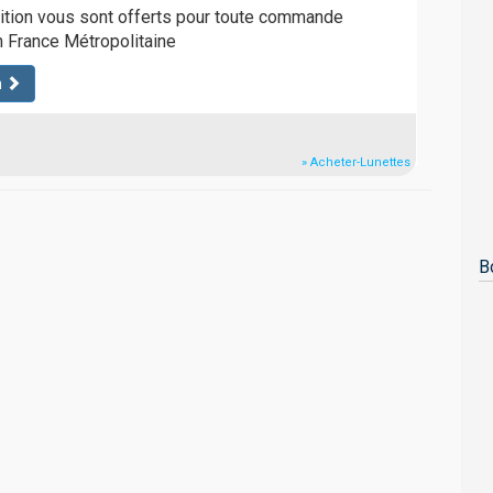
dition vous sont offerts pour toute commande
n France Métropolitaine
n
» Acheter-Lunettes
B