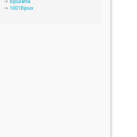
Bijourama
1001Bijoux