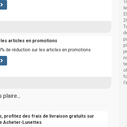
T
t
E
2
T
d
p
 les articles en promotions
p
% de réduction sur les articles en promotions
p
n
t
o
f
l
plaire...
, profitez des frais de livraison gratuits sur
 Acheter-Lunettes