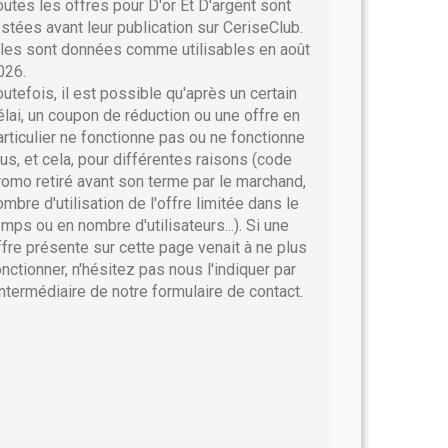
outes les offres pour D'or Et D'argent sont
estées avant leur publication sur CeriseClub.
lles sont données comme utilisables en août
026.
outefois, il est possible qu'après un certain
élai, un coupon de réduction ou une offre en
articulier ne fonctionne pas ou ne fonctionne
lus, et cela, pour différentes raisons (code
romo retiré avant son terme par le marchand,
ombre d'utilisation de l'offre limitée dans le
emps ou en nombre d'utilisateurs...). Si une
ffre présente sur cette page venait à ne plus
onctionner, n'hésitez pas nous l'indiquer par
'intermédiaire de notre formulaire de contact.