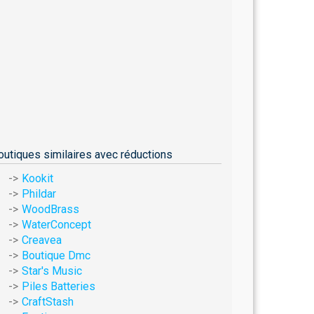
outiques similaires avec réductions
Kookit
Phildar
WoodBrass
WaterConcept
Creavea
Boutique Dmc
Star's Music
Piles Batteries
CraftStash