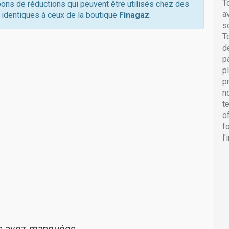
T
pons de réductions qui peuvent être utilisés chez des
a
 identiques à ceux de la boutique
Finagaz
.
s
T
d
p
p
p
n
t
o
f
l