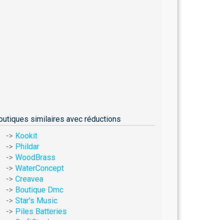
outiques similaires avec réductions
Kookit
Phildar
WoodBrass
WaterConcept
Creavea
Boutique Dmc
Star's Music
Piles Batteries