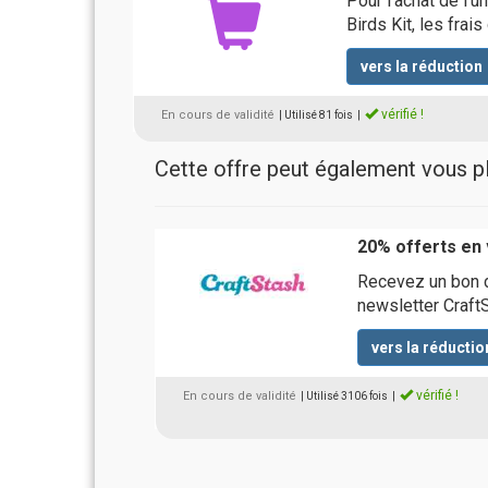
Pour l'achat de l'u
Birds Kit, les frai
vers la réduction
vérifié !
En cours de validité
| Utilisé 81 fois
|
Cette offre peut également vous pla
20% offerts en 
Recevez un bon d
newsletter Craft
vers la réductio
vérifié !
En cours de validité
| Utilisé 3106 fois
|