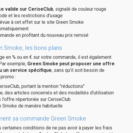
 valide sur CeriseClub
, signalé de couleur rouge
code et les restrictions d'usage
révue à cet effet sur le site Green Smoke
utomatiquement
ommande en profitant du nouveau prix remisé
n Smoke, les bons plans
age en % ou en € sur votre commande, il est également
 Par exemple,
Green Smoke peut proposer une offre
u un service spécifique
, sans qu'il soit besoin de
 promo :
eriseClub, portant la mention "réductions"
e, des articles concernés et des modalités d'utilisation
 l'offre répertoriée sur CeriseClub
n Smoke de manière habituelle
uitement sa commande Green Smoke
us certaines conditions de ne pas avoir à payer les frais