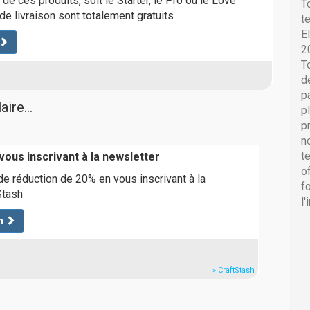
n de ces produits, soit le Starter, le Pro ou le Love
T
s de livraison sont totalement gratuits
t
E
2
T
d
p
ire...
p
p
n
t
vous inscrivant à la newsletter
o
e réduction de 20% en vous inscrivant à la
f
Stash
l
n
» CraftStash