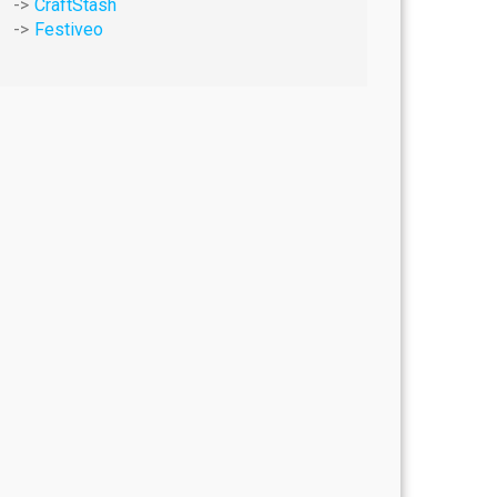
CraftStash
Festiveo