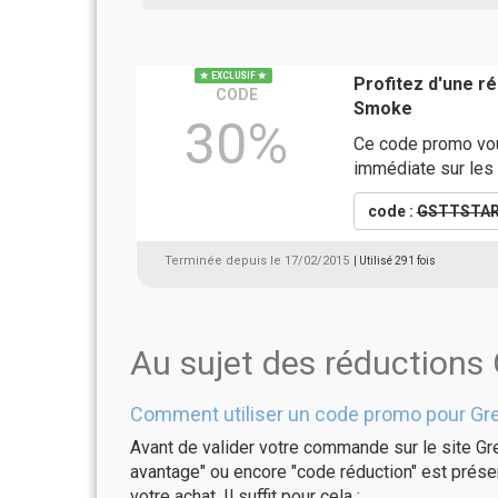
EXCLUSIF
Profitez d'une 
CODE
Smoke
30%
Ce code promo vou
immédiate sur les S
code :
GSTTSTA
Terminée depuis le 17/02/2015
| Utilisé 291 fois
Au sujet des réduction
Comment utiliser un code promo pour G
Avant de valider votre commande sur le site Gr
avantage" ou encore "code réduction" est présen
votre achat. Il suffit pour cela :