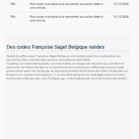
10%
Pour toute inscription à la newsletter, vous allez obtenir
31/12/2026
une remise…
10%
Pour toute inscription à la newsletter, vous allez obtenir
31/12/2026
une remise…
Des codes Françoise Saget Belgique valides
Toutes les offres pour Françoise Saget Belgique sont testées avant leur publication sur
CeriseClub. Elles sont données comme utilisables en août 2026.
Toutefois, il est possible qu'après un certain délai, un coupon de réduction ou une offre en
particulier ne fonctionne pas ou ne fonctionne plus, et cela, pour différentes raisons (code
promo retiré avant son terme par le marchand, nombre d'utilisation de l'offre limitée dans le
temps ou en nombre d'utilisateurs...). Si une offre présente sur cette page venait à ne plus
fonctionner, n'hésitez pas nous l'indiquer par l'intermédiaire de notre formulaire de contact.