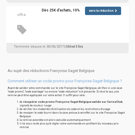
Dès 25€ d'achats, 10%
vers la réduction
offre
Terminée depuis le 30/06/2017
| Utilisé 5 fois
Au sujet des réductions Françoise Saget Belgique
Comment utiliser un code promo pour Françoise Saget Belgique ?
Avant de valider votre commande sur le site Françoise Saget Belgique, vérifiez si une case
"code promo", "code avantage" ou encore "code réduction" est présente. Si c'est le cas, une
remise peut être appliquée sur votre achat. Il suffit pour cela :
de
récupérer code promo Françoise Saget Belgique valide sur CeriseClub
,
signalé de couleur rouge
de vérifier les modalités d'utilisation du code et les restrictions d'usage
de recopier le code fourni dans la case prévue à cet effet sur le site Françoise Saget
Belgique
la remise accordée est alors calculée automatiquement
il ne vous reste plus qu'à régler votre commande en profitant du nouveau prix
remisé