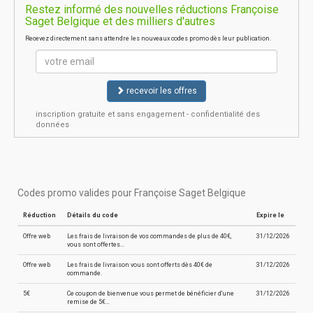
Restez informé des nouvelles réductions Françoise
Saget Belgique et des milliers d'autres
Recevez directement sans attendre les nouveaux codes promo dès leur publication.
recevoir les offres
inscription gratuite et sans engagement - confidentialité des
données
Codes promo valides pour Françoise Saget Belgique
Réduction
Détails du code
Expire le
Offre web
Les frais de livraison de vos commandes de plus de 40€,
31/12/2026
vous sont offertes…
Offre web
Les frais de livraison vous sont offerts dès 40€ de
31/12/2026
commande.
5€
Ce coupon de bienvenue vous permet de bénéficier d'une
31/12/2026
remise de 5€…