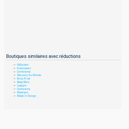
Boutiques similaires avec réductions
OOGarden
Greenweez
Conforama
Maisons Du Monde
Brico Privé
Baby Walz
Lapeyre
Castorama
Matelpro
Made In Design