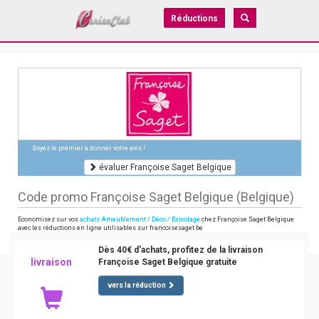
Réductions
Soyez le premier à donner votre avis !
évaluer Françoise Saget Belgique
Code promo Françoise Saget Belgique (Belgique)
Economisez sur vos
achats Ameublement / Déco / Bricolage
chez Françoise Saget Belgique
avec les réductions en ligne utilisables sur francoisesaget.be
Dès 40€ d'achats, profitez de la livraison
livraison
Françoise Saget Belgique gratuite
vers la réduction