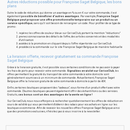
Autres réductions possible pour Françoise Saget Belgique, les bons
plans
Outre le code de réduction, qui donne un avantage en % ou en € sur votre commande, il est
également
possible de bénéficier d'autres avantages
. Par exemple,
Françoise Saget
Belgique peut proposer une offre promotionnelle temporaire sur un produit ou un
service spécifique
, sans qu'il soit besoin de renseigner un code. Pour profiter de ce type de
promo :
repérez les offres de couleur bleue sur CeriseClub, portant la mention "réductions"
prenez connaissance des détails de l'offre, des articles concernés et des modalités
d'utilisation
accédez à la promotion en cliquant depuis l'offre répertoriée sur CeriseClub
procédez à la commande sur le site Françoise Saget Belgique de manière habituelle
La livraison offerte, recevoir gratuitement sa commande Françoise
Saget Belgique
Grâce à la livraison gratuite, il est possible sous certaines conditions de ne pas avoir à payer
les frais de ports pour recevoir votre commande.
Signalées en violet sur CeriseClub
, les
offres permettant la gratuité du transport de votre commande à votre domicile sont
généralement soumises à un minimum de commande. Actuellement, Françoise Saget
Belgique offre la livraison gratuite de votre commande à domicile à partir de 40€.
Enfin, certaines boutiques proposent des "cadeaux", sous forme d'un produit offert avec votre
commande. D'autres boutiques peuvent également offrir des échantillons ou des services.
Gratuits,
ces bonus sont un des avantages de la vente en ligne !
Sur CeriseClub, nous nous efforçons à rechercher quotidiennement les offres de réduction en
cours de validité qui vous permettent d'obtenir des rabais pour vos achats en ligne sur les
boutiques e-commerce. Afin de recevoir les nouvelles offres Françoise Saget Belgique ainsi
que des promotions exclusives, n'hésitez pas à vous inscrire à la newsletter.