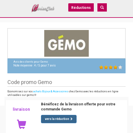
Réductions
Avis des clients pour
Gemo
Note moyenne :
4
/
5
pour
7
avis
Code promo Gemo
Economisez sur vos
achats Bijoux & Accessoires
chez Gemo avec les réductions en ligne
utilisables sur gemo.fr
Bénéficez de la livraison offerte pour votre
livraison
commande Gemo
vers la réduction