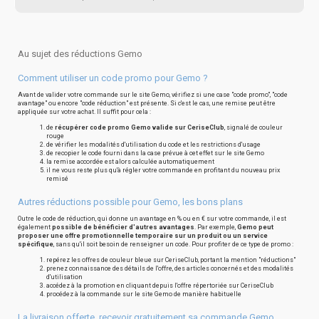
Au sujet des réductions Gemo
Comment utiliser un code promo pour Gemo ?
Avant de valider votre commande sur le site Gemo, vérifiez si une case "code promo", "code
avantage" ou encore "code réduction" est présente. Si c'est le cas, une remise peut être
appliquée sur votre achat. Il suffit pour cela :
de
récupérer code promo Gemo valide sur CeriseClub
, signalé de couleur
rouge
de vérifier les modalités d'utilisation du code et les restrictions d'usage
de recopier le code fourni dans la case prévue à cet effet sur le site Gemo
la remise accordée est alors calculée automatiquement
il ne vous reste plus qu'à régler votre commande en profitant du nouveau prix
remisé
Autres réductions possible pour Gemo, les bons plans
Outre le code de réduction, qui donne un avantage en % ou en € sur votre commande, il est
également
possible de bénéficier d'autres avantages
. Par exemple,
Gemo peut
proposer une offre promotionnelle temporaire sur un produit ou un service
spécifique
, sans qu'il soit besoin de renseigner un code. Pour profiter de ce type de promo :
repérez les offres de couleur bleue sur CeriseClub, portant la mention "réductions"
prenez connaissance des détails de l'offre, des articles concernés et des modalités
d'utilisation
accédez à la promotion en cliquant depuis l'offre répertoriée sur CeriseClub
procédez à la commande sur le site Gemo de manière habituelle
La livraison offerte, recevoir gratuitement sa commande Gemo