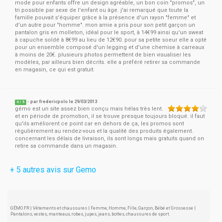
mode pour enfants offre un design agréable, un bon coin "promos", un
tri possible par sexe de l'enfant ou âge. j'ai remarqué que toute la
famille pouvait s'équiper grâce à la présence d'un rayon "femme" et
d'un autre pour "homme". mon amie a pris pour son petit garçon un
pantalon gris en molleton, idéal pour le sport, à 14€99 ainsi qu'un sweat
à capuche soldé à 8€99 au lieu de 12€90. pour sa petite soeur elle a opté
pour un ensemble composé d'un legging et d'une chemise à carreaux
à moins de 20€. plusieurs photos permettent de bien visualiser les
modèles, par ailleurs bien décrits. elle a préféré retirer sa commande
en magasin, ce qui est gratuit.
- par
fredericpolo
le 29/03/2013
4
/
5
gémo est un site assez bien conçu mais hélas très lent.
et en période de promotion, il se trouve presque toujours bloqué. il faut
qu'ils améliorent ce point car en dehors de ça, les promos sont
régulièrement au rendez-vous et la qualité des produits également.
concernant les délais de livraison, ils sont longs mais gratuits quand on
retire sa commande dans un magasin.
+ 5 autres avis sur Gemo
GÉMO.FR | Vêtements et chaussures | Femme, Homme, Fille, Garçon, Bébé et Grossesse |
Pantalons, vestes, manteaux, robes, jupes, jeans, bottes, chaussures de sport.