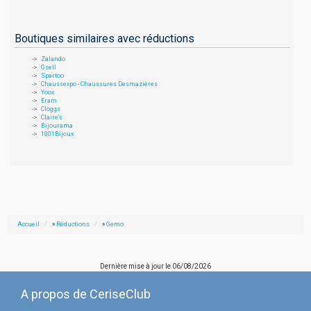
Boutiques similaires avec réductions
Zalando
Gsell
Spartoo
Chaussexpo - Chaussures Desmazières
Yoox
Eram
Cloggs
Claire's
Bijourama
1001Bijoux
Accueil
»
Réductions
»
Gemo
Dernière mise à jour le
06/08/2026
A propos de CeriseClub