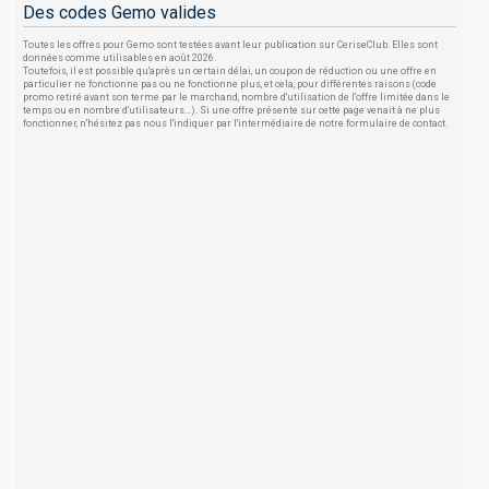
Des codes Gemo valides
Toutes les offres pour Gemo sont testées avant leur publication sur CeriseClub. Elles sont
données comme utilisables en août 2026.
Toutefois, il est possible qu'après un certain délai, un coupon de réduction ou une offre en
particulier ne fonctionne pas ou ne fonctionne plus, et cela, pour différentes raisons (code
promo retiré avant son terme par le marchand, nombre d'utilisation de l'offre limitée dans le
temps ou en nombre d'utilisateurs...). Si une offre présente sur cette page venait à ne plus
fonctionner, n'hésitez pas nous l'indiquer par l'intermédiaire de notre formulaire de contact.