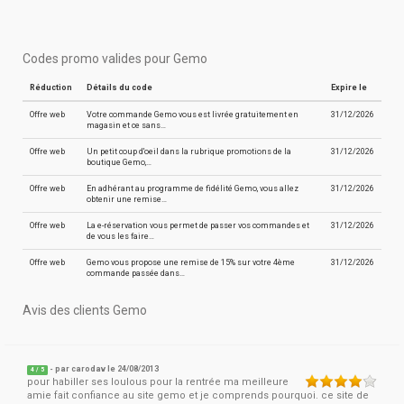
Codes promo valides pour Gemo
Réduction
Détails du code
Expire le
Offre web
Votre commande Gemo vous est livrée gratuitement en
31/12/2026
magasin et ce sans…
Offre web
Un petit coup d'oeil dans la rubrique promotions de la
31/12/2026
boutique Gemo,…
Offre web
En adhérant au programme de fidélité Gemo, vous allez
31/12/2026
obtenir une remise…
Offre web
La e-réservation vous permet de passer vos commandes et
31/12/2026
de vous les faire…
Offre web
Gemo vous propose une remise de 15% sur votre 4ème
31/12/2026
commande passée dans…
Avis des clients Gemo
- par
carodav
le 24/08/2013
4
/
5
pour habiller ses loulous pour la rentrée ma meilleure
amie fait confiance au site gemo et je comprends pourquoi. ce site de