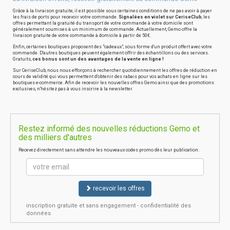
Grâce à la livraison gratuite, il est possible sous certaines conditions de ne pas avoir à payer
les frais de ports pour recevoir votre commande.
Signalées en violet sur CeriseClub
, les
offres permettant la gratuité du transport de votre commande à votre domicile sont
généralement soumises à un minimum de commande. Actuellement, Gemo offre la
livraison gratuite de votre commande à domicile à partir de 50€.
Enfin, certaines boutiques proposent des "cadeaux", sous forme d'un produit offert avec votre
commande. D'autres boutiques peuvent également offrir des échantillons ou des services.
Gratuits,
ces bonus sont un des avantages de la vente en ligne !
Sur CeriseClub, nous nous efforçons à rechercher quotidiennement les offres de réduction en
cours de validité qui vous permettent d'obtenir des rabais pour vos achats en ligne sur les
boutiques e-commerce. Afin de recevoir les nouvelles offres Gemo ainsi que des promotions
exclusives, n'hésitez pas à vous inscrire à la newsletter.
Restez informé des nouvelles réductions Gemo et
des milliers d'autres
Recevez directement sans attendre les nouveaux codes promo dès leur publication.
recevoir les offres
inscription gratuite et sans engagement - confidentialité des
données