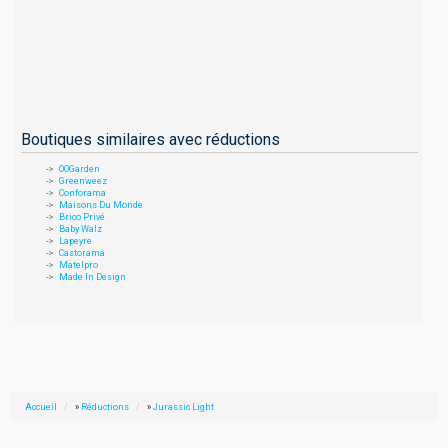
Boutiques similaires avec réductions
OOGarden
Greenweez
Conforama
Maisons Du Monde
Brico Privé
Baby Walz
Lapeyre
Castorama
Matelpro
Made In Design
Accueil
»
Réductions
»
Jurassic Light