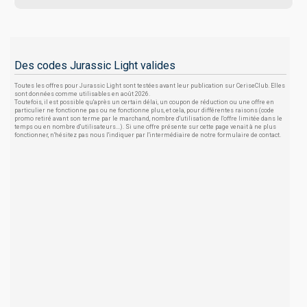
Des codes Jurassic Light valides
Toutes les offres pour Jurassic Light sont testées avant leur publication sur CeriseClub. Elles
sont données comme utilisables en août 2026.
Toutefois, il est possible qu'après un certain délai, un coupon de réduction ou une offre en
particulier ne fonctionne pas ou ne fonctionne plus, et cela, pour différentes raisons (code
promo retiré avant son terme par le marchand, nombre d'utilisation de l'offre limitée dans le
temps ou en nombre d'utilisateurs...). Si une offre présente sur cette page venait à ne plus
fonctionner, n'hésitez pas nous l'indiquer par l'intermédiaire de notre formulaire de contact.