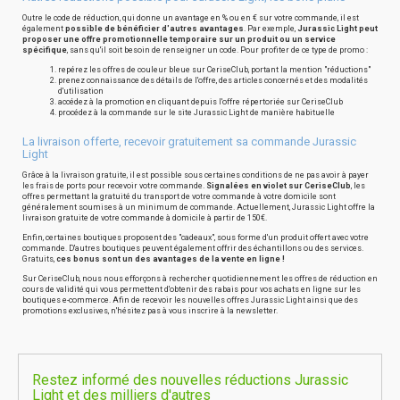
Outre le code de réduction, qui donne un avantage en % ou en € sur votre commande, il est
également
possible de bénéficier d'autres avantages
. Par exemple,
Jurassic Light peut
proposer une offre promotionnelle temporaire sur un produit ou un service
spécifique
, sans qu'il soit besoin de renseigner un code. Pour profiter de ce type de promo :
repérez les offres de couleur bleue sur CeriseClub, portant la mention "réductions"
prenez connaissance des détails de l'offre, des articles concernés et des modalités
d'utilisation
accédez à la promotion en cliquant depuis l'offre répertoriée sur CeriseClub
procédez à la commande sur le site Jurassic Light de manière habituelle
La livraison offerte, recevoir gratuitement sa commande Jurassic
Light
Grâce à la livraison gratuite, il est possible sous certaines conditions de ne pas avoir à payer
les frais de ports pour recevoir votre commande.
Signalées en violet sur CeriseClub
, les
offres permettant la gratuité du transport de votre commande à votre domicile sont
généralement soumises à un minimum de commande. Actuellement, Jurassic Light offre la
livraison gratuite de votre commande à domicile à partir de 150€.
Enfin, certaines boutiques proposent des "cadeaux", sous forme d'un produit offert avec votre
commande. D'autres boutiques peuvent également offrir des échantillons ou des services.
Gratuits,
ces bonus sont un des avantages de la vente en ligne !
Sur CeriseClub, nous nous efforçons à rechercher quotidiennement les offres de réduction en
cours de validité qui vous permettent d'obtenir des rabais pour vos achats en ligne sur les
boutiques e-commerce. Afin de recevoir les nouvelles offres Jurassic Light ainsi que des
promotions exclusives, n'hésitez pas à vous inscrire à la newsletter.
Restez informé des nouvelles réductions Jurassic
Light et des milliers d'autres