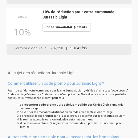
10% de réduction pour votre commande
code
Jurassic Light
code :
3S61NJLM
détails
10%
Terminée depuis le 03/07/2018
| Utilisé 41 fois
Au sujet des réductions Jurassic Light
Comment utiliser un code promo pour Jurassic Light ?
Avant de valider votre commande sur le site Jurassic Light, vérifiez si une case "code promo",
"code avantage" ou encore "code réduction" est présente. Si c'est le cas, une remise peut être
appliquée sur votre achat. Il suffit pour cela :
de
récupérer code promo Jurassic Light valide sur CeriseClub
, signalé de
couleur rouge
de vérifier les modalités d'utilisation du code et les restrictions d'usage
de recopier le code fourni dans la case prévue à cet effet sur le site Jurassic Light
la remise accordée est alors calculée automatiquement
il ne vous reste plus qu'à régler votre commande en profitant du nouveau prix
remisé
Autres réductions possible pour Jurassic Light, les bons plans