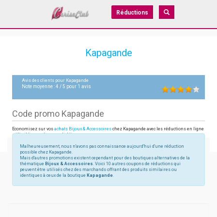
Réductions
Kapagande
Avis des clients pour
Kapagande
Note moyenne :
4
/
5
pour
1
avis
Code promo Kapagande
Economisez sur vos
achats Bijoux & Accessoires
chez Kapagande avec les réductions en ligne
utilisables sur kapagande-bijoux.com
Malheureusement, nous n'avons pas connaissance aujourd'hui d'une réduction
possible chez Kapagande.
Mais d'autres promotions existent cependant pour des boutiques alternatives de la
thématique
Bijoux & Accessoires
. Voici 10 autres coupons de réductions qui
peuvent être utilisés chez des marchands offrant des produits similaires ou
identiques à ceux de la boutique
Kapagande
.