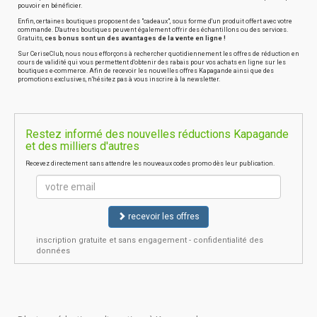
pouvoir en bénéficier.
Enfin, certaines boutiques proposent des "cadeaux", sous forme d'un produit offert avec votre
commande. D'autres boutiques peuvent également offrir des échantillons ou des services.
Gratuits,
ces bonus sont un des avantages de la vente en ligne !
Sur CeriseClub, nous nous efforçons à rechercher quotidiennement les offres de réduction en
cours de validité qui vous permettent d'obtenir des rabais pour vos achats en ligne sur les
boutiques e-commerce. Afin de recevoir les nouvelles offres Kapagande ainsi que des
promotions exclusives, n'hésitez pas à vous inscrire à la newsletter.
Restez informé des nouvelles réductions Kapagande
et des milliers d'autres
Recevez directement sans attendre les nouveaux codes promo dès leur publication.
recevoir les offres
inscription gratuite et sans engagement - confidentialité des
données