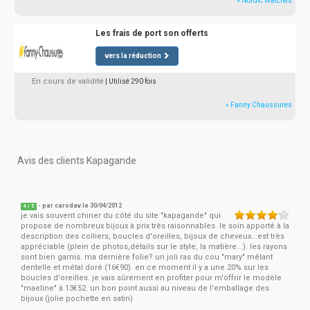
» Nordic Watches
Les frais de port son offerts
vers la réduction
En cours de validité
| Utilisé 290 fois
» Fanny Chaussures
Avis des clients Kapagande
- par
carodav
le 30/04/2012
4
/
5
je vais souvent chiner du côté du site "kapagande" qui
propose de nombreux bijoux à prix très raisonnables. le soin apporté à la
description des colliers, boucles d'oreilles, bijoux de cheveux...est très
appréciable (plein de photos,détails sur le style, la matière...). les rayons
sont bien garnis. ma dernière folie? un joli ras du cou "mary" mêlant
dentelle et métal doré (16€90). en ce moment il y a une 20% sur les
boucles d'oreilles. je vais sûrement en profiter pour m'offrir le modèle
"maeline" à 13€52. un bon point aussi au niveau de l'emballage des
bijoux (jolie pochette en satin)