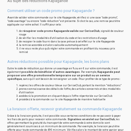
Au sujet des réductions Kapagande
Comment utiliser un code promo pour Kapagande ?
Avant de valider votre commande sur le site Kapagande, vérifiez si une case "code promo",
"code avantage" ou encore "code réduction" est présente. Si c'est le cas, une remise peut être
appliquée sur votre achat. Il suffit pour cela :
de
récupérer code promo Kapagande valide sur CeriseClub
, signalé de couleur
rouge
de vérifier les modalités d'utilisation du code et les restrictions d'usage
de recopier le code fourni dans la case prévue à cet effet sur le site Kapagande
la remise accordée est alors calculée automatiquement
il ne vous reste plus qu'à régler votre commande en profitant du nouveau prix
remisé
Autres réductions possible pour Kapagande, les bons plans
Outre le code de réduction, qui donne un avantage en % ou en € sur votre commande, il est
également
possible de bénéficier d'autres avantages
. Par exemple,
Kapagande peut
proposer une offre promotionnelle temporaire sur un produit ou un service
spécifique
, sans qu'il soit besoin de renseigner un code. Pour profiter de ce type de promo :
repérez les offres de couleur bleue sur CeriseClub, portant la mention "réductions"
prenez connaissance des détails de l'offre, des articles concernés et des modalités
d'utilisation
accédez à la promotion en cliquant depuis l'offre répertoriée sur CeriseClub
procédez à la commande sur le site Kapagande de manière habituelle
La livraison offerte, recevoir gratuitement sa commande Kapagande
Grâce à la livraison gratuite, il est possible sous certaines conditions de ne pas avoir à payer
les frais de ports pour recevoir votre commande.
Signalées en violet sur CeriseClub
, les
offres permettant la gratuité du transport de votre commande à votre domicile sont
généralement soumises à un minimum de commande. Par exemple, la livraison peut être
offerte pour toute commande de 49€ minimum. Vérifiez alors le montant de votre panier pour