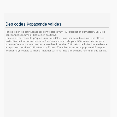
Des codes Kapagande valides
Toutes les offres pour Kapagande sont testées avant leur publication sur CeriseClub. Elles
sont données comme utilisables en août 2026.
Toutefois, il est possible qu'après un certain délai, un coupon de réduction ou une offre en
particulier ne fonctionne pas ou ne fonctionne plus, et cela, pour différentes raisons (code
promo retiré avant son terme par le marchand, nombre d'utilisation de l'offre limitée dans le
temps ou en nombre d'utilisateurs...). Si une offre présente sur cette page venait à ne plus
fonctionner, n'hésitez pas nous l'indiquer par l'intermédiaire de notre formulaire de contact.