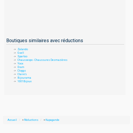
Boutiques similaires avec réductions
Zalando
Gsell
Spartoo
Chaussexpo - Chaussures Desmazières
Yoox
Eram
Cloggs
Claire's
Bijourama
1001Bijoux
Accueil
»
Réductions
»
Kapagande