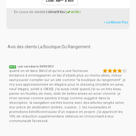
Code : NW**
voir
En cours de validité
| Utilisé 8 fois
|
vérifié !
» La Maison Plus
Avis des clients La Boutique Du Rangement
- par
carodav
le 03/03/2013
4
/
5
quand on vit dans 30m2 et qu'on a une facheuse
tendance à emmagasiner un tas d'objets plus ou moins utiles, mieux
vaut pouvoir compter sur un site comme "la boutique du rangement". je
m'y suis approvisionnée en étagère pour le dressing (modèle en peva,
neuf étages, soldé à 10€43). j'ai aussi cédé quand j'ai vu un très beau
panier en feuilles de mais, doté de belles anses en acier chromé. je
m'en servirai comme panière à linge comme suggéré dans la
description. la navigation est très bonne avec des articles rangés selon
leur pièce de destination (entrée, cuisine...). les nouveautés et
promotions bénéficient aussi d'un espace en propre. j'ai apprécié les
10% de réduction supplémentaire obtenus en m'inscrivant à leur
communauté facebook.