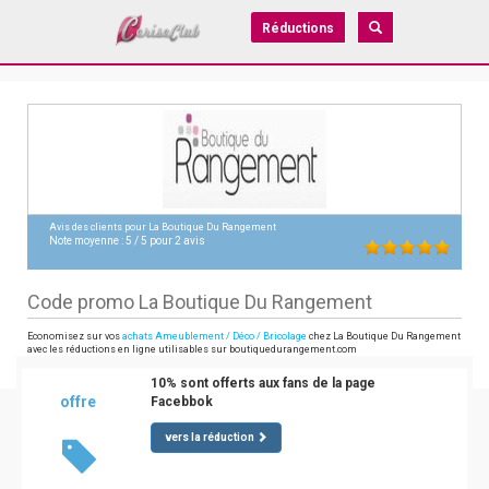
Réductions
Avis des clients pour
La Boutique Du Rangement
Note moyenne :
5
/
5
pour
2
avis
Code promo La Boutique Du Rangement
Economisez sur vos
achats Ameublement / Déco / Bricolage
chez La Boutique Du Rangement
avec les réductions en ligne utilisables sur boutiquedurangement.com
10% sont offerts aux fans de la page
offre
Facebbok
vers la réduction