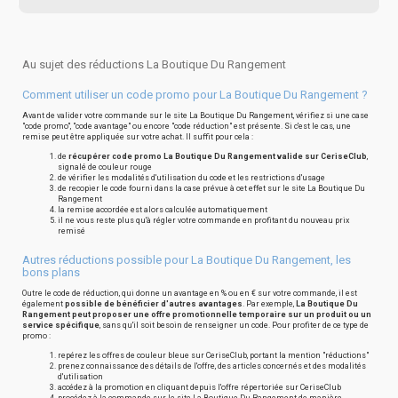
Au sujet des réductions La Boutique Du Rangement
Comment utiliser un code promo pour La Boutique Du Rangement ?
Avant de valider votre commande sur le site La Boutique Du Rangement, vérifiez si une case
"code promo", "code avantage" ou encore "code réduction" est présente. Si c'est le cas, une
remise peut être appliquée sur votre achat. Il suffit pour cela :
de
récupérer code promo La Boutique Du Rangement valide sur CeriseClub
,
signalé de couleur rouge
de vérifier les modalités d'utilisation du code et les restrictions d'usage
de recopier le code fourni dans la case prévue à cet effet sur le site La Boutique Du
Rangement
la remise accordée est alors calculée automatiquement
il ne vous reste plus qu'à régler votre commande en profitant du nouveau prix
remisé
Autres réductions possible pour La Boutique Du Rangement, les
bons plans
Outre le code de réduction, qui donne un avantage en % ou en € sur votre commande, il est
également
possible de bénéficier d'autres avantages
. Par exemple,
La Boutique Du
Rangement peut proposer une offre promotionnelle temporaire sur un produit ou un
service spécifique
, sans qu'il soit besoin de renseigner un code. Pour profiter de ce type de
promo :
repérez les offres de couleur bleue sur CeriseClub, portant la mention "réductions"
prenez connaissance des détails de l'offre, des articles concernés et des modalités
d'utilisation
accédez à la promotion en cliquant depuis l'offre répertoriée sur CeriseClub