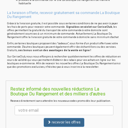
procédez à la commande sur le site La Boutique Du Rangement de manière
habituelle
La livraison offerte, recevoir gratuitement sa commande La Boutique
Du Rangement
Grâce à la livraison gratuite, il est possible sous certaines conditions de ne pas avoir à payer
les frais de ports pour recevoir votre commande.
Signalées en violet sur CeriseClub
, les
offres permettant la gratuité du transport de votre commande à votre domicile sont
généralement soumises à un minimum de commande. Actuellement, La Boutique Du
Rangement offre la livraison gratuite de votre commande à domicile sans minimum d'achat
Enfin, certaines boutiques proposent des "cadeaux", sous forme d'un produit offert avec votre
commande. D'autres boutiques peuvent également offrir des échantillons ou des services.
Gratuits,
ces bonus sont un des avantages de la vente en ligne !
Sur CeriseClub, nous nous efforçons à rechercher quotidiennement les offres de réduction en
cours de validité qui vous permettent d'obtenir des rabais pour vos achats en ligne sur les
boutiques e-commerce. Afin de recevoir les nouvelles offres La Boutique Du Rangement ainsi
que des promotions exclusives, n'hésitez pas à vous inscrire à la newsletter.
Restez informé des nouvelles réductions La
Boutique Du Rangement et des milliers d'autres
Recevez directement sans attendre les nouveaux codes promo dès leur publication.
recevoir les offres