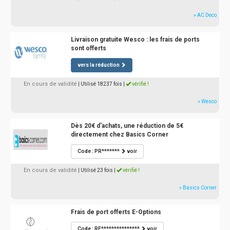
» AC Deco
Livraison gratuite Wesco : les frais de ports
sont offerts
vers la réduction
En cours de validité
| Utilisé 18237 fois
|
vérifié !
» Wesco
Dès 20€ d'achats, une réduction de 5€
directement chez Basics Corner
Code : PR*******
voir
En cours de validité
| Utilisé 23 fois
|
vérifié !
» Basics Corner
Frais de port offerts E-Options
Code : RE***************
voir