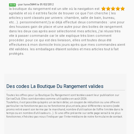
- par
lune5644
le 01/02/2012
5
/
5
la boutique du rangement est un site où la navigation est
agréable et où il est très facile de trouver ce que l'on cherche ( les
articles y sont classés par univers :chambre, salle de bain, bureau,
etc...). personnelement j'y ai déjà effectué deux commandes : une pour
des housses gain de place et une autre pour des boites de rangement.
dans les deux cas après avoir sélectionné mes articles, j'ai réussi très
vite à passer commande car le site explique très bien comment
procéder. pour ce qui est des livraison, elles ont toutes deux été
effectuées à mon domicile trois jours après que mes commandes aient
été validées. les emballages étaient solides et mes articles tout à fait
protégés.
Des codes La Boutique Du Rangement valides
Toutes les offres pour La Boutique Du Rangement sont testées avant leur publication sur
CeriseClub. Elles sont données comme utilisables en août 2026.
Toutefois, il est possible qu'après un certain délai, un coupon de réduction ou une offre en
particulier ne fonctionne pas ou ne fonctionne plus, et cela, pour différentes raisons (code
promo retiré avant son terme par le marchand, nombre d'utilisation de l'offre limitée dans le
temps ou en nombre d'utilisateurs...). Si une offre présente sur cette page venait à ne plus
fonctionner, n'hésitez pas nous l'indiquer par l'intermédiaire de notre formulaire de contact.