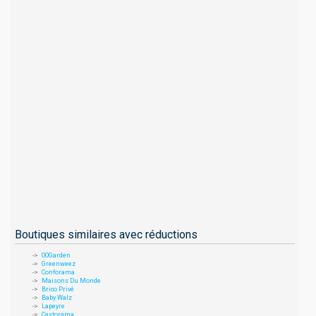
Boutiques similaires avec réductions
OOGarden
Greenweez
Conforama
Maisons Du Monde
Brico Privé
Baby Walz
Lapeyre
Castorama