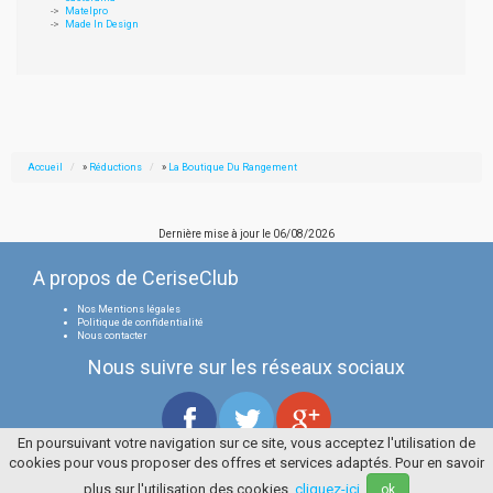
Matelpro
Made In Design
Accueil
»
Réductions
»
La Boutique Du Rangement
Dernière mise à jour le
06/08/2026
A propos de CeriseClub
Nos Mentions légales
Politique de confidentialité
Nous contacter
Nous suivre sur les réseaux sociaux
En poursuivant votre navigation sur ce site, vous acceptez l'utilisation de
cookies pour vous proposer des offres et services adaptés. Pour en savoir
Tous droits réservés
La Cerise Bleue 2006 / 2026
plus sur l'utilisation des cookies,
cliquez-ici
.
ok