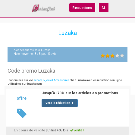
Réductions
Luzaka
Avis des clients pour
Luzaka
Note moyenne :
3
/
5
pour
5
avis
Code promo Luzaka
Economisez sur vos
achats Bijoux & Accessoires
chez Luzaka avec les réductions en ligne
utilisables sur luzaka.com
Jusqu'à -70% sur les articles en promotions
offre
vers la réduction
En cours de validité
| Utilisé 405 fois
|
vérifié !