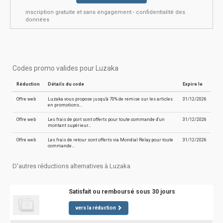
inscription gratuite et sans engagement - confidentialité des
données
Codes promo valides pour Luzaka
Réduction
Détails du code
Expire le
Offre web
Luzaka vous propose jusqu'à 70% de remise sur les articles
31/12/2026
en promotions…
Offre web
Les frais de port sont offerts pour toute commande d'un
31/12/2026
montant supérieur…
Offre web
Les frais de retour sont offerts via Mondial Relay pour toute
31/12/2026
commande…
D'autres réductions alternatives à Luzaka
Satisfait ou remboursé sous 30 jours
vers la réduction