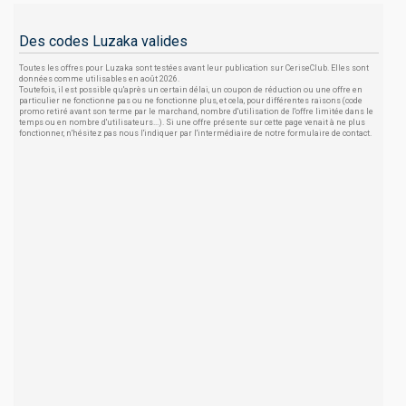
Des codes Luzaka valides
Toutes les offres pour Luzaka sont testées avant leur publication sur CeriseClub. Elles sont
données comme utilisables en août 2026.
Toutefois, il est possible qu'après un certain délai, un coupon de réduction ou une offre en
particulier ne fonctionne pas ou ne fonctionne plus, et cela, pour différentes raisons (code
promo retiré avant son terme par le marchand, nombre d'utilisation de l'offre limitée dans le
temps ou en nombre d'utilisateurs...). Si une offre présente sur cette page venait à ne plus
fonctionner, n'hésitez pas nous l'indiquer par l'intermédiaire de notre formulaire de contact.