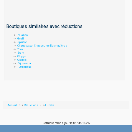
Boutiques similaires avec réductions
Zalando
Gsell
Spartoo
Chaussexpo - Chaussures Desmazières
Yoox
Eram
Cloggs
Claire's
Bijourama
1001Bijoux
Accueil
»
Réductions
»
Luzaka
Dernière mise à jour le
08/08/2026