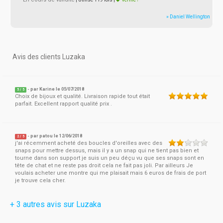
» Daniel Wellington
Avis des clients Luzaka
- par
Karine
le 05/07/2018
5
/
5
Choix de bijoux et qualité. Livraison rapide tout était
parfait. Excellent rapport qualité prix .
- par
patou
le 12/06/2018
2
/
5
j'ai récemment acheté des boucles d'oreilles avec des
snaps pour mettre dessus, mais il y a un snap qui ne tient pas bien et
tourne dans son support je suis un peu déçu vu que ses snaps sont en
tête de chat et ne reste pas droit cela ne fait pas joli. Par ailleurs Je
voulais acheter une montre qui me plaisait mais 6 euros de frais de port
je trouve cela cher.
+ 3 autres avis sur Luzaka