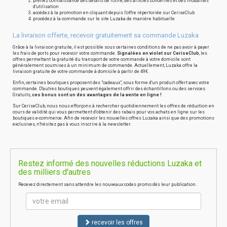
prenez connaissance des détails de l'offre, des articles concernés et des modalités
d'utilisation
accédez à la promotion en cliquant depuis l'offre répertoriée sur CeriseClub
procédez à la commande sur le site Luzaka de manière habituelle
La livraison offerte, recevoir gratuitement sa commande Luzaka
Grâce à la livraison gratuite, il est possible sous certaines conditions de ne pas avoir à payer
les frais de ports pour recevoir votre commande.
Signalées en violet sur CeriseClub
, les
offres permettant la gratuité du transport de votre commande à votre domicile sont
généralement soumises à un minimum de commande. Actuellement, Luzaka offre la
livraison gratuite de votre commande à domicile à partir de 49€.
Enfin, certaines boutiques proposent des "cadeaux", sous forme d'un produit offert avec votre
commande. D'autres boutiques peuvent également offrir des échantillons ou des services.
Gratuits,
ces bonus sont un des avantages de la vente en ligne !
Sur CeriseClub, nous nous efforçons à rechercher quotidiennement les offres de réduction en
cours de validité qui vous permettent d'obtenir des rabais pour vos achats en ligne sur les
boutiques e-commerce. Afin de recevoir les nouvelles offres Luzaka ainsi que des promotions
exclusives, n'hésitez pas à vous inscrire à la newsletter.
Restez informé des nouvelles réductions Luzaka et
des milliers d'autres
Recevez directement sans attendre les nouveaux codes promo dès leur publication.
recevoir les offres