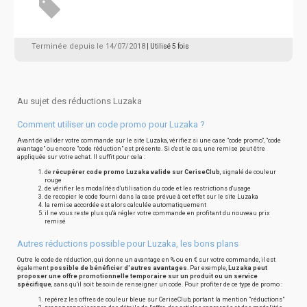
Terminée depuis le 14/07/2018
| Utilisé 5 fois
Au sujet des réductions Luzaka
Comment utiliser un code promo pour Luzaka ?
Avant de valider votre commande sur le site Luzaka, vérifiez si une case "code promo", "code
avantage" ou encore "code réduction" est présente. Si c'est le cas, une remise peut être
appliquée sur votre achat. Il suffit pour cela :
de
récupérer code promo Luzaka valide sur CeriseClub
, signalé de couleur
rouge
de vérifier les modalités d'utilisation du code et les restrictions d'usage
de recopier le code fourni dans la case prévue à cet effet sur le site Luzaka
la remise accordée est alors calculée automatiquement
il ne vous reste plus qu'à régler votre commande en profitant du nouveau prix
remisé
Autres réductions possible pour Luzaka, les bons plans
Outre le code de réduction, qui donne un avantage en % ou en € sur votre commande, il est
également
possible de bénéficier d'autres avantages
. Par exemple,
Luzaka peut
proposer une offre promotionnelle temporaire sur un produit ou un service
spécifique
, sans qu'il soit besoin de renseigner un code. Pour profiter de ce type de promo :
repérez les offres de couleur bleue sur CeriseClub, portant la mention "réductions"