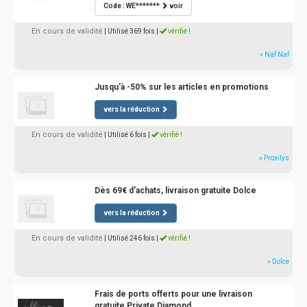
Code : WE*******
voir
En cours de validité
| Utilisé 369 fois
|
vérifié !
» Naf Naf
Jusqu'à -50% sur les articles en promotions
vers la réduction
En cours de validité
| Utilisé 6 fois
|
vérifié !
» Proxilys
Dès 69€ d'achats, livraison gratuite Dolce
vers la réduction
En cours de validité
| Utilisé 246 fois
|
vérifié !
» Dolce
Frais de ports offerts pour une livraison
gratuite Private Diamond