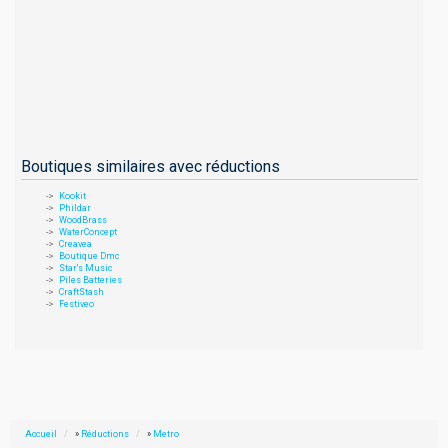
Boutiques similaires avec réductions
Kookit
Phildar
WoodBrass
WaterConcept
Creavea
Boutique Dmc
Star's Music
Piles Batteries
CraftStash
Festiveo
Accueil
»
Réductions
»
Metro