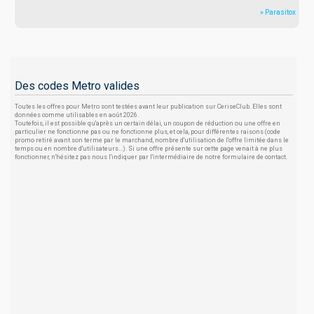
» Parasitox
Des codes Metro valides
Toutes les offres pour Metro sont testées avant leur publication sur CeriseClub. Elles sont
données comme utilisables en août 2026.
Toutefois, il est possible qu'après un certain délai, un coupon de réduction ou une offre en
particulier ne fonctionne pas ou ne fonctionne plus, et cela, pour différentes raisons (code
promo retiré avant son terme par le marchand, nombre d'utilisation de l'offre limitée dans le
temps ou en nombre d'utilisateurs...). Si une offre présente sur cette page venait à ne plus
fonctionner, n'hésitez pas nous l'indiquer par l'intermédiaire de notre formulaire de contact.