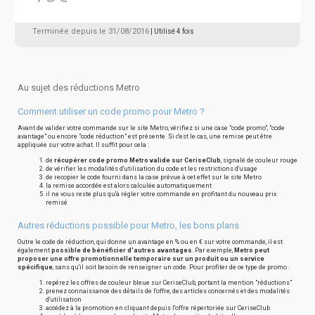
Terminée depuis le 31/08/2016
| Utilisé 4 fois
Au sujet des réductions Metro
Comment utiliser un code promo pour Metro ?
Avant de valider votre commande sur le site Metro, vérifiez si une case "code promo", "code
avantage" ou encore "code réduction" est présente. Si c'est le cas, une remise peut être
appliquée sur votre achat. Il suffit pour cela :
de
récupérer code promo Metro valide sur CeriseClub
, signalé de couleur rouge
de vérifier les modalités d'utilisation du code et les restrictions d'usage
de recopier le code fourni dans la case prévue à cet effet sur le site Metro
la remise accordée est alors calculée automatiquement
il ne vous reste plus qu'à régler votre commande en profitant du nouveau prix
remisé
Autres réductions possible pour Metro, les bons plans
Outre le code de réduction, qui donne un avantage en % ou en € sur votre commande, il est
également
possible de bénéficier d'autres avantages
. Par exemple,
Metro peut
proposer une offre promotionnelle temporaire sur un produit ou un service
spécifique
, sans qu'il soit besoin de renseigner un code. Pour profiter de ce type de promo :
repérez les offres de couleur bleue sur CeriseClub, portant la mention "réductions"
prenez connaissance des détails de l'offre, des articles concernés et des modalités
d'utilisation
accédez à la promotion en cliquant depuis l'offre répertoriée sur CeriseClub