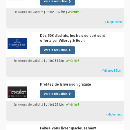
vers la réduction
En cours de validité
| Utilisé 155 fois
|
vérifié !
» Megapeche
Dès 50€ d'achats, les frais de port sont
offerts par Villeroy & Boch
vers la réduction
En cours de validité
| Utilisé 54 fois
|
vérifié !
» Villeroy & Boch
Profitez de la livraison gratuite
vers la réduction
En cours de validité
| Utilisé 29 fois
|
vérifié !
» Michenaud
Faites-vous livrer gracieusement