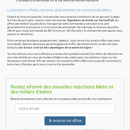
procédez à la commande sur le site Metro de manière habituelle
La livraison offerte, recevoir gratuitement sa commande Metro
Grâce à la livraison gratuite, il est possible sous certaines conditions de ne pas avoir à payer
les frais de ports pour recevoir votre commande.
Signalées en violet sur CeriseClub
, les
offres permettant la gratuité du transport de votre commande à votre domicile sont
généralement soumises à un minimum de commande. Par exemple, la livraison peut être
offerte pour toute commande de 49€ minimum. Vérifiez alors le montant de votre panier pour
pouvoir en bénéficier.
Enfin, certaines boutiques proposent des "cadeaux", sous forme d'un produit offert avec votre
commande. D'autres boutiques peuvent également offrir des échantillons ou des services.
Gratuits,
ces bonus sont un des avantages de la vente en ligne !
Sur CeriseClub, nous nous efforçons à rechercher quotidiennement les offres de réduction en
cours de validité qui vous permettent d'obtenir des rabais pour vos achats en ligne sur les
boutiques e-commerce. Afin de recevoir les nouvelles offres Metro ainsi que des promotions
exclusives, n'hésitez pas à vous inscrire à la newsletter.
Restez informé des nouvelles réductions Metro et
des milliers d'autres
Recevez directement sans attendre les nouveaux codes promo dès leur publication.
recevoir les offres