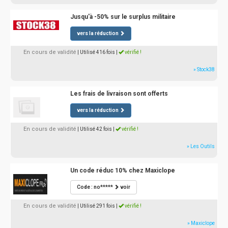
Jusqu'à -50% sur le surplus militaire
vers la réduction
En cours de validité
| Utilisé 416 fois
|
vérifié !
» Stock38
Les frais de livraison sont offerts
vers la réduction
En cours de validité
| Utilisé 42 fois
|
vérifié !
» Les Outils
Un code réduc 10% chez Maxiclope
Code : no*****
voir
En cours de validité
| Utilisé 291 fois
|
vérifié !
» Maxiclope