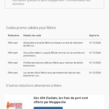
inscription gratuite et sans engagement - confidentialité des
données
Codes promo valides pour Metro
Réduction
Détails du code
Expire le
Offre web
Demandez à la carte Metro et recevez un bon de réduction
31/12/2026
de 30€ sur…
Offre web
Vous allez obtenir jusqu'à 50% de remise sur les articles en
31/12/2026
promotions…
Offre web
Profitez des bonnes affaires Metro pour réaliser de belles
31/12/2026
économies…
Offre web
Les ventes flash Metro vous permettent de réaliser des
31/12/2026
économies sur…
D'autres réductions alternatives à Metro
Dès 69€ d'achats, les frais de port sont
offerts par Megapeche