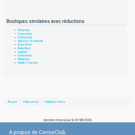
Boutiques similaires avec réductions
OOGarden
Greenweez
Conforama
Maisons Du Monde
Brico Privé
Baby Walz
Lapeyre
Castorama
Matelpro
Made In Design
Accueil
»
Réductions
»
Mobilier Moss
Dernière mise à jour le
07/08/2026
A propos de CeriseClub