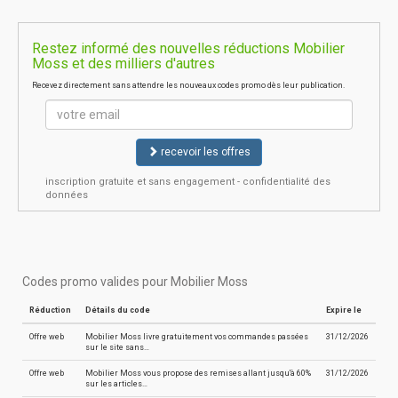
Restez informé des nouvelles réductions Mobilier
Moss et des milliers d'autres
Recevez directement sans attendre les nouveaux codes promo dès leur publication.
recevoir les offres
inscription gratuite et sans engagement - confidentialité des
données
Codes promo valides pour Mobilier Moss
Réduction
Détails du code
Expire le
Offre web
Mobilier Moss livre gratuitement vos commandes passées
31/12/2026
sur le site sans…
Offre web
Mobilier Moss vous propose des remises allant jusqu'à 60%
31/12/2026
sur les articles…