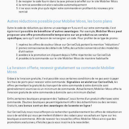
de recopier le code fourni dans la case prévue à cet effet sur le site Mobilier Moss
la remise accordée est alors calculée automatiquement
il ne vous reste plus qu'à régler votre commande en profitant du nouveau prix
remisé
Autres réductions possible pour Mobilier Moss, les bons plans
Outre le code de réduction, qui donne un avantage en % ou en € sur votre commande, il est
également
possible de bénéficier d'autres avantages
. Par exemple,
Mobilier Moss peut
proposer une offre promotionnelle temporaire sur un produit ou un service
spécifique
, sans qu'il soit besoin de renseigner un code. Pour profiter de ce type de promo :
repérez les offres de couleur bleue sur CeriseClub, portant la mention "réductions"
prenez connaissance des détails de l'offre, des articles concernés et des modalités
d'utilisation
accédez à la promotion en cliquant depuis l'offre répertoriée sur CeriseClub
procédez à la commande sur le site Mobilier Moss de manière habituelle
La livraison offerte, recevoir gratuitement sa commande Mobilier
Moss
Grâce à la livraison gratuite, il est possible sous certaines conditions de ne pas avoir à payer
les frais de ports pour recevoir votre commande.
Signalées en violet sur CeriseClub
, les
offres permettant la gratuité du transport de votre commande à votre domicile sont
généralement soumises à un minimum de commande. Actuellement, Mobilier Moss offre la
livraison gratuite de votre commande à domicile sans minimum d'achat
Enfin, certaines boutiques proposent des "cadeaux", sous forme d'un produit offert avec votre
commande. D'autres boutiques peuvent également offrir des échantillons ou des services.
Gratuits,
ces bonus sont un des avantages de la vente en ligne !
Sur CeriseClub, nous nous efforçons à rechercher quotidiennement les offres de réduction en
cours de validité qui vous permettent d'obtenir des rabais pour vos achats en ligne sur les
boutiques e-commerce. Afin de recevoir les nouvelles offres Mobilier Moss ainsi que des
promotions exclusives, n'hésitez pas à vous inscrire à la newsletter.