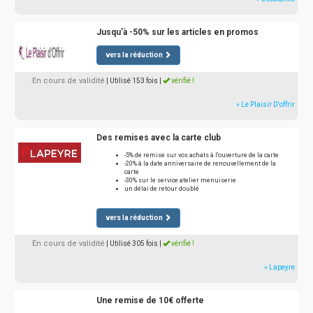
Jusqu'à -50% sur les articles en promos
vers la réduction
En cours de validité
| Utilisé 153 fois
|
vérifié !
» Le Plaisir D'offrir
Des remises avec la carte club
-5% de remise sur vos achats à l'ouverture de la carte
-20% à la date anniversaire de renouvellement de la
carte
-30% sur le service atelier menuiserie
un délai de retour doublé
vers la réduction
En cours de validité
| Utilisé 305 fois
|
vérifié !
» Lapeyre
Une remise de 10€ offerte