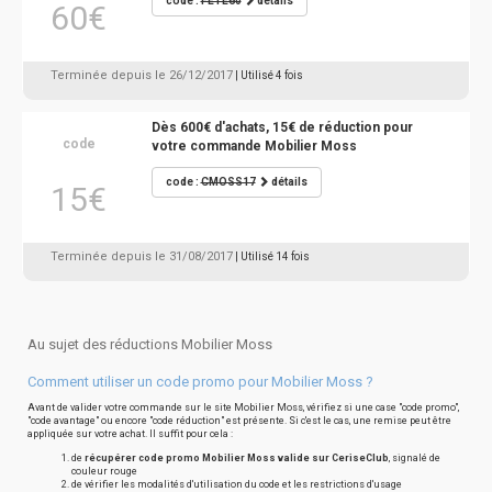
code :
FETE60
détails
60€
Terminée depuis le 26/12/2017
| Utilisé 4 fois
Dès 600€ d'achats, 15€ de réduction pour
code
votre commande Mobilier Moss
code :
CMOSS17
détails
15€
Terminée depuis le 31/08/2017
| Utilisé 14 fois
Au sujet des réductions Mobilier Moss
Comment utiliser un code promo pour Mobilier Moss ?
Avant de valider votre commande sur le site Mobilier Moss, vérifiez si une case "code promo",
"code avantage" ou encore "code réduction" est présente. Si c'est le cas, une remise peut être
appliquée sur votre achat. Il suffit pour cela :
de
récupérer code promo Mobilier Moss valide sur CeriseClub
, signalé de
couleur rouge
de vérifier les modalités d'utilisation du code et les restrictions d'usage