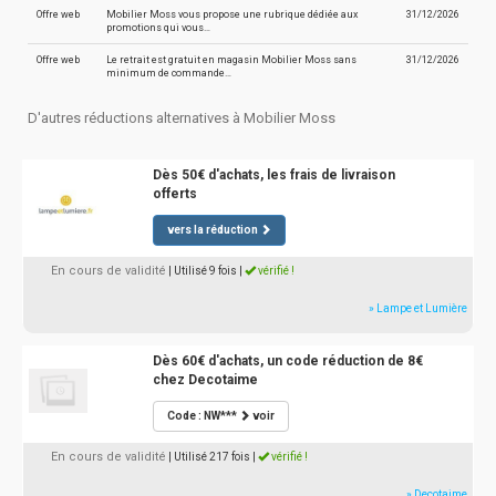
Offre web
Mobilier Moss vous propose une rubrique dédiée aux
31/12/2026
promotions qui vous…
Offre web
Le retrait est gratuit en magasin Mobilier Moss sans
31/12/2026
minimum de commande…
D'autres réductions alternatives à Mobilier Moss
Dès 50€ d'achats, les frais de livraison
offerts
vers la réduction
En cours de validité
| Utilisé 9 fois
|
vérifié !
» Lampe et Lumière
Dès 60€ d'achats, un code réduction de 8€
chez Decotaime
Code : NW***
voir
En cours de validité
| Utilisé 217 fois
|
vérifié !
» Decotaime