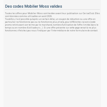
Des codes Mobilier Moss valides
Toutes les offres pour Mobilier Moss sont testées avant leur publication sur CeriseClub. Elles
sont données comme utilisables en août 2026.
Toutefois, il est possible qu'après un certain délai, un coupon de réduction ou une offre en
particulier ne fonctionne pas ou ne fonctionne plus, et cela, pour différentes raisons (code
promo retiré avant son terme par le marchand, nombre d'utilisation de l'offre limitée dans le
temps ou en nombre d'utilisateurs...). Si une offre présente sur cette page venait à ne plus
fonctionner, n'hésitez pas nous l'indiquer par l'intermédiaire de notre formulaire de contact.