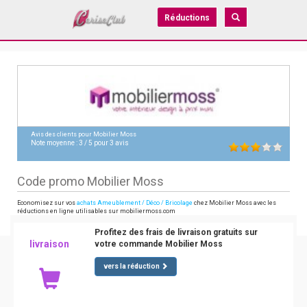
Réductions
Avis des clients pour
Mobilier Moss
Note moyenne :
3
/
5
pour
3
avis
Code promo Mobilier Moss
Economisez sur vos
achats Ameublement / Déco / Bricolage
chez Mobilier Moss avec les
réductions en ligne utilisables sur mobiliermoss.com
Profitez des frais de livraison gratuits sur
livraison
votre commande Mobilier Moss
vers la réduction