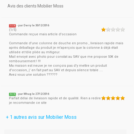
Avis des clients Mobilier Moss
- par
Derry
le 30/12/2016
1
/
5
(1/5)
Commande reçue mais article d'occasion
Commande d'une colonne de douche en promo , livraison rapide mais
après déballage du produit je m'aperçois que la colonne à déjà était
utilisée et tôle pliée au mitigeur.
Mail envoyé avec photo pour constat au SAV que me propose 50€ de
remboursement ! !!!
Ma maison est neuve je ne conçois pas d'y mettre un produit
d'occasion, j' en fait part au SAV et depuis silence totale ....
Avez vous une solution ??????
- par
Mhug
le 27/12/2016
5
/
5
Parfait délai de livraison rapide et de qualité. Rien a redire
je recommande ce site
+ 1 autres avis sur Mobilier Moss